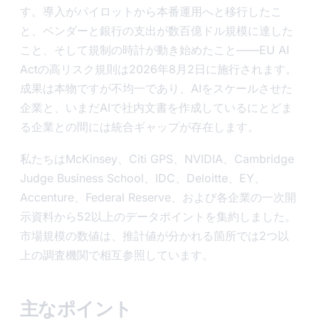
す。導入がパイロットから本番運用へと移行したこ
と、ベンダーと銀行の支出が数百億ドル規模に達した
こと、そして規制の時計が動き始めたこと——EU AI
Actの高リスク規則は2026年8月2日に施行されます。
成果は本物ですが不均一であり、AIをスケールさせた
企業と、いまだAIで社内文書を作成しているにとどま
る企業との間には統合ギャップが存在します。
私たちはMcKinsey、Citi GPS、NVIDIA、Cambridge
Judge Business School、IDC、Deloitte、EY、
Accenture、Federal Reserve、および各企業の一次開
示資料から52以上のデータポイントを集約しました。
市場規模の数値は、推計値が分かれる箇所では2つ以
上の調査機関で相互参照しています。
主なポイント