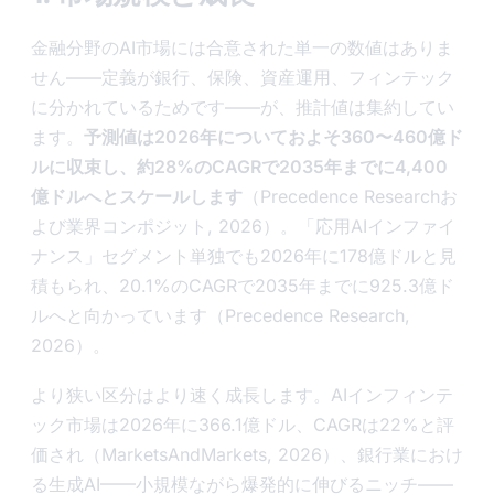
金融分野のAI市場には合意された単一の数値はありま
せん——定義が銀行、保険、資産運用、フィンテック
に分かれているためです——が、推計値は集約してい
ます。
予測値は2026年についておよそ360〜460億ド
ルに収束し、約28%のCAGRで2035年までに4,400
億ドルへとスケールします
（Precedence Researchお
よび業界コンポジット, 2026）。「応用AIインファイ
ナンス」セグメント単独でも2026年に178億ドルと見
積もられ、20.1%のCAGRで2035年までに925.3億ド
ルへと向かっています（Precedence Research,
2026）。
より狭い区分はより速く成長します。AIインフィンテ
ック市場は2026年に366.1億ドル、CAGRは22%と評
価され（MarketsAndMarkets, 2026）、銀行業におけ
る生成AI——小規模ながら爆発的に伸びるニッチ——