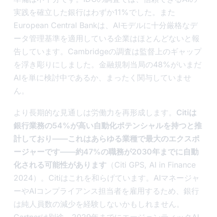
実践を確立した銀行はわずか11%でした。また
European Central Bankは、AIモデルに十分厳格なデ
ータ管理基準を適用している企業はほとんどないと報
告しています。Cambridgeの調査は監督上のギャップ
を浮き彫りにしました。金融規制当局の48%がいまだ
AIを単に検討中であるか、まったく関与していませ
ん。
より長期的な見通しは労働力を再形成します。
Citiは
銀行業務の54%が高い自動化ポテンシャルを持つと推
計しており——これはあらゆる業種で最大のエクスポ
ージャーです——約47%の職務が2030年までに自動
化される可能性があります
（Citi GPS, AI in Finance
2024）。Citiはこれを和らげています。AIマネージャ
ーやAIコンプライアンス担当者を雇用するため、銀行
は純人員数の減少を経験しないかもしれません。