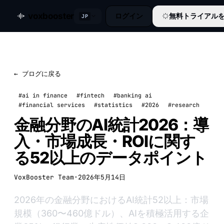
voxbooster
ログイン
無料トライアル
JP
← ブログに戻る
#ai in finance
#fintech
#banking ai
#financial services
#statistics
#2026
#research
金融分野のAI統計2026：導
入・市場成長・ROIに関す
る52以上のデータポイント
VoxBooster Team
·
2026年5月14日
2026年の金融分野におけるAI統計52以上：市場
規模（360〜460億ドル）、AIを積極活用する企