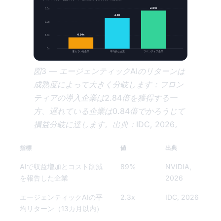
2.84x
3.0x
2.3x
2.0x
0.84x
1.0x
0x
遅れている企業
平均的な企業
フロンティア企業
図3 — エージェンティックAIのリターンは
成熟度によって大きく分岐します：フロン
ティアの導入企業は2.84倍を獲得する一
方、遅れている企業は0.84倍でかろうじて
損益分岐に達します。出典：IDC, 2026。
指標
値
出典
AIで収益増加とコスト削減
89%
NVIDIA,
を報告した企業
2026
エージェンティックAIの平
2.3x
IDC, 2026
均リターン（13カ月以内）