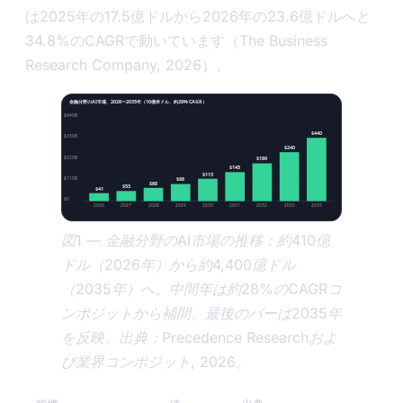
は2025年の17.5億ドルから2026年の23.6億ドルへと
34.8%のCAGRで動いています（The Business
Research Company, 2026）。
金融分野のAI市場、2026〜2035年（10億米ドル、約28% CAGR）
$440B
$440
$330B
$240
$220B
$186
$145
$113
$110B
$88
$68
$53
$41
$0
2026
2027
2028
2029
2030
2031
2032
2033
2035
図1 — 金融分野のAI市場の推移：約410億
ドル（2026年）から約4,400億ドル
（2035年）へ。中間年は約28%のCAGRコ
ンポジットから補間。最後のバーは2035年
を反映。出典：Precedence Researchおよ
び業界コンポジット, 2026。