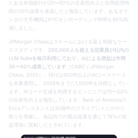
たある米国銀行が20〜60%の生産性向上と信用処理時
間の30%改善を達成したと報告しています。あるオラ
ンダの大手機関はKYCオンボーディング時間を90%削
減しました。
JPMorgan Chaseはスケールにおける最も明確なケー
ススタディです。
200,000人を超える従業員が社内の
LLM Suiteを毎日利用しており、AIによる便益は年間
30〜40%成長しています
（CNBC / JPMorgan
Chase, 2025）。同行は450件以上のAIユースケース
を本番運用し、2026年までに1,000件を目標としてい
ます。AIコード生成を利用するエンジニアは10〜20%
の生産性向上を報告しています。Bank of Americaの
Ericaアシスタントは30億件のクライアントとのやり
取りを突破し、会話内での製品提案を通じて19%の収
益増加に貢献したとされています。
エージェンティックAI投資のリターン（支出に対する倍率、約13カ月以内）