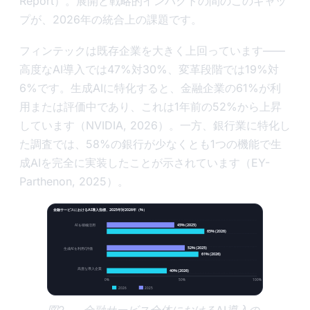
Report）。展開と戦略的インパクトの間のこのギャッ
プが、2026年の統合上の課題です。
フィンテックは既存企業を大きく上回っています——
高度なAI導入では47%対30%、変革段階では19%対
6%です。生成AIに特化すると、金融企業の61%が利
用または評価中であり、これは1年前の52%から上昇
しています（NVIDIA, 2026）。一方、銀行業に特化し
た調査では、58%の銀行が少なくとも1つの機能で生
成AIを完全に実装したことが示されています（EY-
Parthenon, 2025）。
金融サービスにおけるAI導入指標、2025年対2026年（%）
45% (2025)
AIを積極活用
65% (2026)
52% (2025)
生成AIを利用/評価
61% (2026)
高度な導入企業
40% (2026)
0%
50%
100%
2026
2025