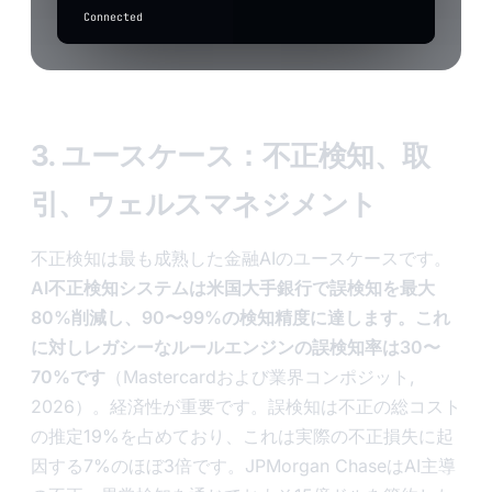
above).
app
Connected
to
transcribe
Input
level
3. ユースケース：不正検知、取
引、ウェルスマネジメント
不正検知は最も成熟した金融AIのユースケースです。
AI不正検知システムは米国大手銀行で誤検知を最大
80%削減し、90〜99%の検知精度に達します。これ
に対しレガシーなルールエンジンの誤検知率は30〜
70%です
（Mastercardおよび業界コンポジット,
2026）。経済性が重要です。誤検知は不正の総コスト
の推定19%を占めており、これは実際の不正損失に起
因する7%のほぼ3倍です。JPMorgan ChaseはAI主導