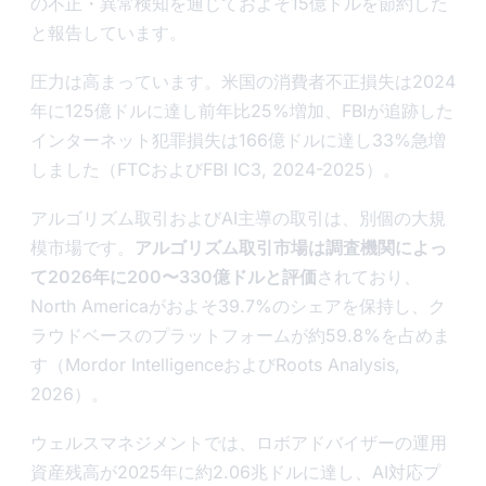
の不正・異常検知を通じておよそ15億ドルを節約した
と報告しています。
圧力は高まっています。米国の消費者不正損失は2024
年に125億ドルに達し前年比25%増加、FBIが追跡した
インターネット犯罪損失は166億ドルに達し33%急増
しました（FTCおよびFBI IC3, 2024-2025）。
アルゴリズム取引およびAI主導の取引は、別個の大規
模市場です。
アルゴリズム取引市場は調査機関によっ
て2026年に200〜330億ドルと評価
されており、
North Americaがおよそ39.7%のシェアを保持し、ク
ラウドベースのプラットフォームが約59.8%を占めま
す（Mordor IntelligenceおよびRoots Analysis,
2026）。
ウェルスマネジメントでは、ロボアドバイザーの運用
資産残高が2025年に約2.06兆ドルに達し、AI対応プ