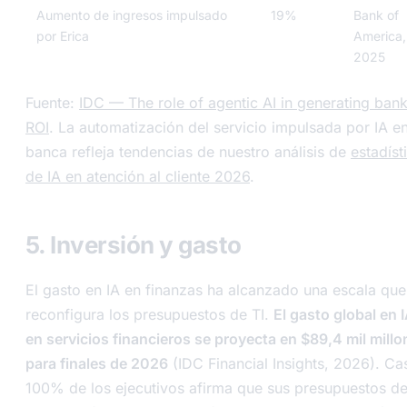
Aumento de ingresos impulsado
19%
Bank of
por Erica
America,
2025
Fuente:
IDC — The role of agentic AI in generating bank
ROI
. La automatización del servicio impulsada por IA en
banca refleja tendencias de nuestro análisis de
estadíst
de IA en atención al cliente 2026
.
5. Inversión y gasto
El gasto en IA en finanzas ha alcanzado una escala que
reconfigura los presupuestos de TI.
El gasto global en 
en servicios financieros se proyecta en $89,4 mil mill
para finales de 2026
(IDC Financial Insights, 2026). Cas
100% de los ejecutivos afirma que sus presupuestos de