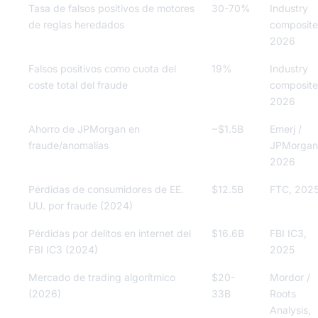
Tasa de falsos positivos de motores
30-70%
Industry
de reglas heredados
composite
2026
Falsos positivos como cuota del
19%
Industry
coste total del fraude
composite
2026
Ahorro de JPMorgan en
~$1.5B
Emerj /
fraude/anomalías
JPMorgan
2026
Pérdidas de consumidores de EE.
$12.5B
FTC, 202
UU. por fraude (2024)
Pérdidas por delitos en internet del
$16.6B
FBI IC3,
FBI IC3 (2024)
2025
Mercado de trading algorítmico
$20-
Mordor /
(2026)
33B
Roots
Analysis,