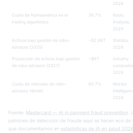
2026
Cuota de Norteamérica en el
39.7%
Roots
trading algorítmico
Analysis,
2026
Activos bajo gestión de robo-
~$2.06T
Statista,
advisors (2025)
2026
Proyección de activos bajo gestión
~$6T
Industry
de robo-advisors (2027)
composite
2026
Cuota de mercado de robo-
60.7%
Mordor
advisory híbrido
Intelligenc
2024
Fuente:
Mastercard — AI in payment fraud prevention
. 
patrones de detección de fraude aquí se hacen eco de 
que documentamos en
estadísticas de IA en salud 202