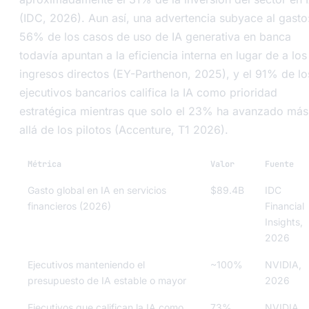
(IDC, 2026). Aun así, una advertencia subyace al gasto:
56% de los casos de uso de IA generativa en banca
todavía apuntan a la eficiencia interna en lugar de a los
ingresos directos (EY-Parthenon, 2025), y el 91% de lo
ejecutivos bancarios califica la IA como prioridad
estratégica mientras que solo el 23% ha avanzado más
allá de los pilotos (Accenture, T1 2026).
Métrica
Valor
Fuente
Gasto global en IA en servicios
$89.4B
IDC
financieros (2026)
Financial
Insights,
2026
Ejecutivos manteniendo el
~100%
NVIDIA,
presupuesto de IA estable o mayor
2026
Ejecutivos que califican la IA como
73%
NVIDIA,