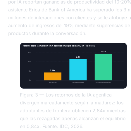
por IA reportan ganancias de productividad del 10-20%
asistente Erica de Bank of America ha superado los 3 m
millones de interacciones con clientes y se le atribuye 
aumento de ingresos del 19% mediante sugerencias de
productos durante la conversación.
Retorno sobre la inversión en IA agéntica (múltiplo del gasto, en ~13 meses)
2.84x
3.0x
2.3x
2.0x
0.84x
1.0x
0x
Rezagadas
Empresa media
Empresas de frontera
Figura 3 — Los retornos de la IA agéntica
divergen marcadamente según la madurez: los
adoptantes de frontera obtienen 2,84x mientras
que las rezagadas apenas alcanzan el equilibrio
en 0,84x. Fuente: IDC, 2026.