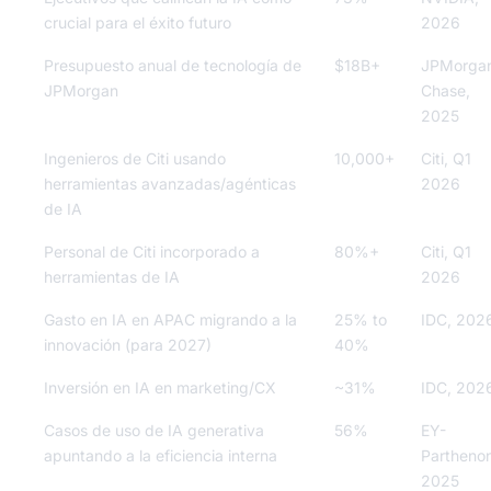
crucial para el éxito futuro
2026
Presupuesto anual de tecnología de
$18B+
JPMorga
JPMorgan
Chase,
2025
Ingenieros de Citi usando
10,000+
Citi, Q1
herramientas avanzadas/agénticas
2026
de IA
Personal de Citi incorporado a
80%+
Citi, Q1
herramientas de IA
2026
Gasto en IA en APAC migrando a la
25% to
IDC, 202
innovación (para 2027)
40%
Inversión en IA en marketing/CX
~31%
IDC, 202
Casos de uso de IA generativa
56%
EY-
apuntando a la eficiencia interna
Parthenon
2025