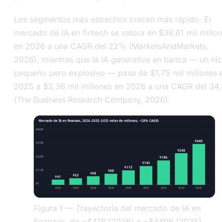
Los segmentos más estrechos crecen más rápido. El
mercado de IA en fintech se valora en $36,61 mil millo
en 2026 a una CAGR del 22% (MarketsAndMarkets,
2026), mientras que la IA generativa en banca — un ni
pequeño pero explosivo — pasa de $1,75 mil millones 
2025 a $2,36 mil millones en 2026 a una CAGR del 34
(The Business Research Company, 2026).
Mercado de IA en finanzas, 2026–2035 (USD miles de millones, ~28% CAGR)
$440B
$440
$330B
$240
$220B
$186
$145
$113
$110B
$88
$68
$53
$41
$0
2026
2027
2028
2029
2030
2031
2032
2033
2035
Figura 1 — Trayectoria del mercado de IA en
finanzas, de ~$41B (2026) a ~$440B (2035).