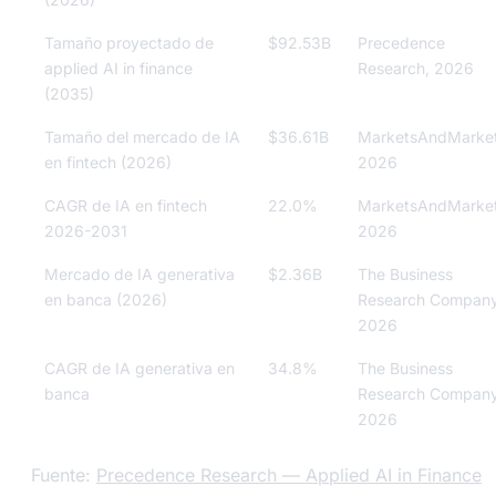
Tamaño proyectado de
$92.53B
Precedence
applied AI in finance
Research, 2026
(2035)
Tamaño del mercado de IA
$36.61B
MarketsAndMarket
en fintech (2026)
2026
CAGR de IA en fintech
22.0%
MarketsAndMarket
2026-2031
2026
Mercado de IA generativa
$2.36B
The Business
en banca (2026)
Research Company
2026
CAGR de IA generativa en
34.8%
The Business
banca
Research Company
2026
Fuente:
Precedence Research — Applied AI in Finance