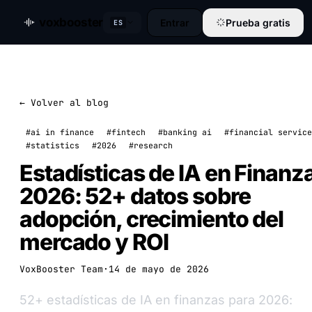
voxbooster
Entrar
Prueba gratis
ES
← Volver al blog
#ai in finance
#fintech
#banking ai
#financial service
#statistics
#2026
#research
Estadísticas de IA en Finanz
2026: 52+ datos sobre
adopción, crecimiento del
mercado y ROI
VoxBooster Team
·
14 de mayo de 2026
52+ estadísticas de IA en finanzas para 2026: