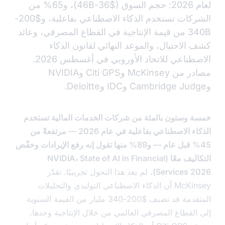
لعام 2026: حجم السوق ($36-46B)، و65% من
الشركات تستخدم الذكاء الاصطناعي بفاعلية، و$200-
340B من قيمة الإنتاجية في القطاع المصرفي، وعائد
الاحتيال، والموعد النهائي لقانون الذكاء
الاصطناعي للاتحاد الأوروبي في أغسطس 2026.
مصادر من McKinsey وCiti GPS وNVIDIA
 وستون بالمئة من شركات الخدمات المالية تستخدم
الذكاء الاصطناعي بفاعلية في عام 2026 — مرتفعةً من
45% قبل عام — و89% منها تقول إنه رفع الإيرادات وخفّض
التكاليف معًا (NVIDIA، State of AI in Financial
Services 20
لم يعد هذا التحول تجريبيًا. تقدّر
McKinsey أن الذكاء الاصطناعي التوليدي والتحليلات
المتقدمة قد تضيف $200-340 مليار من القيمة السنوية
القطاع المصرفي العالمي من خلال الإنتاجية وحدها،