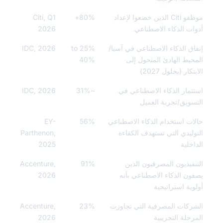
موظفو Citi الذين خضعوا لإعداد
80%+
Citi, Q1
ات الذكاء الاصطناعي
2026
اق الذكاء الاصطناعي في آسيا/
25% to
IDC, 2026
حيط الهادئ المتحول إلى
40%
تكار (بحلول 2027)
ثمار الذكاء الاصطناعي في
~31%
IDC, 2026
سويق/تجربة العميل
ات استخدام الذكاء الاصطناعي
56%
EY-
وليدي التي تستهدف الكفاءة
Parthenon,
اخلية
2025
نفيذيون المصرفيون الذين
91%
Accenture,
ون الذكاء الاصطناعي بأنه
2026
وية استراتيجية
ركات المصرفية التي تجاوزت
23%
Accenture,
رحلة التجريبية
2026