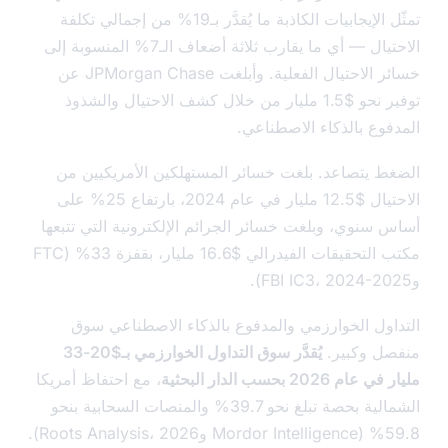
تمثّل الإيجابيات الكاذبة ما يُقدَّر بـ19% من إجمالي تكلفة
الاحتيال — أي ما يقارب ثلاثة أضعاف الـ7% المنسوبة إلى
خسائر الاحتيال الفعلية. وأبلغت JPMorgan Chase عن
توفير نحو $1.5 مليار من خلال كشف الاحتيال والشذوذ
فوع بالذكاء الاصطناعي.
ط يتصاعد. بلغت خسائر المستهلكين الأمريكيين من
الاحتيال $12.5 مليار في عام 2024، بارتفاع 25% على
 سنوي، وبلغت خسائر الجرائم الإلكترونية التي تتبعها
مكتب التحقيقات الفيدرالي $16.6 مليار، بقفزة 33% (FTC
اول الخوارزمي والمدفوع بالذكاء الاصطناعي سوق
ل وكبير.
يُقدَّر سوق التداول الخوارزمي بـ$20-33
م 2026 بحسب الدار البحثية
، مع احتفاظ أمريكا
الشمالية بحصة تبلغ نحو 39.7% والمنصات السحابية بنحو
Roots Ana).