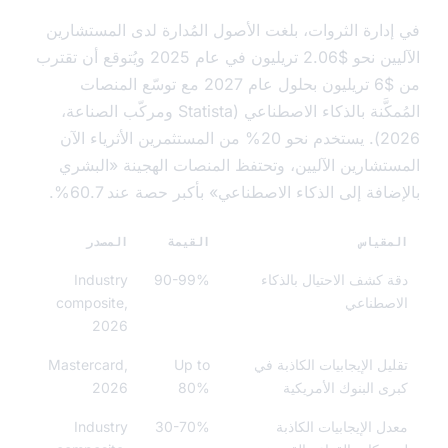
دارة الثروات، بلغت الأصول المُدارة لدى المستشارين
الآليين نحو $2.06 تريليون في عام 2025 ويُتوقع أن تقترب
من $6 تريليون بحلول عام 2027 مع توسّع المنصات
المُمكَّنة بالذكاء الاصطناعي (Statista ومركّب الصناعة،
2026). يستخدم نحو 20% من المستثمرين الأثرياء الآن
تشارين الآليين، وتحتفظ المنصات الهجينة «البشري
افة إلى الذكاء الاصطناعي» بأكبر حصة عند 60.7%.
قياس
القيمة
المصدر
 كشف الاحتيال بالذكاء
90-99%
Industry
صطناعي
composite,
2026
يل الإيجابيات الكاذبة في
Up to
Mastercard,
ى البنوك الأمريكية
80%
2026
ل الإيجابيات الكاذبة
30-70%
Industry