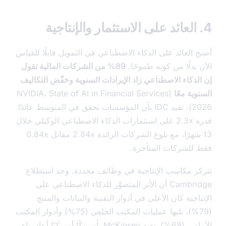
 العائد على الذكاء الاصطناعي في التمويل قابلًا للقياس
بدلًا من كونه طموحًا.
89% من الشركات المالية تقول
لذكاء الاصطناعي زاد الإيرادات السنوية وخفّض التكاليف
ية معًا
(NVIDIA، State of AI in Financial Services
2026). تفيد IDC بأن المؤسسات تحقق في المتوسط عائدًا
قدره 2.3x على استثمارات الذكاء الاصطناعي الوكيلي خلال
13 شهرًا، مع بلوغ الشركات الرائدة 2.84x مقابل 0.84x
للشركات المتأخرة.
ز مكاسب الإنتاجية في وظائف محددة. وجد استطلاع
Cambridge أن الأثر المتصوَّر للذكاء الاصطناعي على
اجية كان الأعلى في أدوار التقنية والبيانات والمنتج
(79%)، تليها عمليات المكتب الخلفي (75%) وأدوار المكتب
الأمامي (69%). تفيد McKinsey بأن بنكًا أمريكيًا أعاد بناء