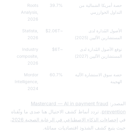
 أمريكا الشمالية من
39.7%
Roots
داول الخوارزمي
Analysis,
2026
صول المُدارة لدى
~$2.06T
Statista,
تشارين الآليين (2025)
2026
ع الأصول المُدارة لدى
~$6T
Industry
تشارين الآليين (2027)
composite,
2026
 سوق الاستشارة الآلية
60.7%
Mordor
جينة
Intelligence,
2024
در:
Mastercard — AI in payment fraud
preven
. تردد أنماط كشف الاحتيال هنا صدى ما وثّقناه
حصاءات الذكاء الاصطناعي في الرعاية الصحية 2026
،
يتبع كشف الشذوذ اقتصاديات مماثلة.