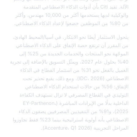
الآلة. تفيد Citi بأن أدوات الذكاء الاصطناعي المتقدمة
والوكيلية لديها يستخدمها أكثر من 10,000 مهندس، وأكثر
 الاستثمار أيضًا نحو الابتكار. في آسيا/المحيط الهادئ،
لمقرر أن ترتفع حصة الإنفاق على الذكاء الاصطناعي
الموجّهة نحو المنتجات والخدمات الجديدة من 25% إلى
40% بحلول عام 2027، ويمثّل التسويق بالإضافة إلى تجربة
العميل بالفعل نحو 31% من استثمار القطاع في الذكاء
الاصطناعي (IDC، 2026). ومع ذلك، يقبع تحذير تحت
الإنفاق: 56% من حالات استخدام الذكاء الاصطناعي
ليدي في القطاع المصرفي لا تزال تستهدف الكفاءة
الداخلية بدلًا من الإيرادات المباشرة (EY-Parthenon،
2025)، و91% من التنفيذيين المصرفيين يصفون الذكاء
الاصطناعي بأنه أولوية استراتيجية بينما 23% فقط تجاوزوا
لتجريبية (Accenture، Q1 2026).