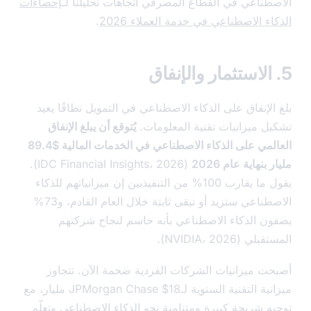
طناعي في القطاع المصرفي اتجاهات تحليلنا لـ
إحصاءات
ء الاصطناعي في خدمة العملاء 2026
.
لإنفاق على الذكاء الاصطناعي في التمويل نطاقًا يعيد
ل ميزانيات تقنية المعلومات.
يُتوقع أن يبلغ الإنفاق
العالمي على الذكاء الاصطناعي في الخدمات المالية $89.4
بنهاية عام 2026
(IDC Financial Insights، 2026).
يقول ما يقارب 100% من التنفيذيين إن ميزانياتهم للذكاء
الاصطناعي ستزيد أو تبقى ثابتة خلال العام القادم، و73%
ن الذكاء الاصطناعي بأنه حاسم لنجاح شركتهم
 (NVIDIA، 2026).
ت ميزانيات الشركات الفردية ضخمة الآن. تتجاوز
ميزانية التقنية السنوية لـJPMorgan Chase $18 مليار، مع
ه شريحة كبيرة ومتنامية نحو الذكاء الاصطناعي وتعلّم