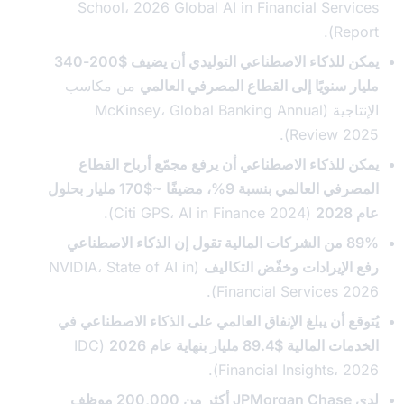
School، 2026 Global AI in Financial Serv
Rep
يمكن للذكاء الاصطناعي التوليدي أن يضيف $200-340
ر سنويًا إلى القطاع المصرفي العالمي
من مكاسب
الإنتاجية (McKinsey، Global Banking Annual
Review 20
 للذكاء الاصطناعي أن يرفع مجمّع أرباح القطاع
المصرفي العالمي بنسبة 9%، مضيفًا ~$170 مليار بحلول
(Citi GPS، AI in Finance 2024).
89% من الشركات المالية تقول إن الذكاء الاصطناعي
الإيرادات وخفّض التكاليف
(NVIDIA، State of AI in
Financial Services 20
ع أن يبلغ الإنفاق العالمي على الذكاء الاصطناعي في
الية $89.4 مليار بنهاية عام 2026
(IDC
Financial Insights، 20
لدى JPMorgan Chase أكثر من 200,000 موظف