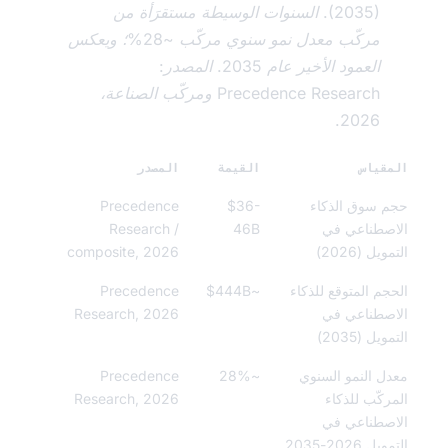
(2035). السنوات الوسيطة مستقرَأة من
مركّب معدل نمو سنوي مركّب ~28%؛ ويعكس
العمود الأخير عام 2035. المصدر:
Precedence Research ومركّب الصناعة،
2026.
قياس
القيمة
المصدر
 سوق الذكاء
$36-
Precedence
صطناعي في
46B
Research /
يل (2026)
composite, 2026
جم المتوقع للذكاء
~$444B
Precedence
صطناعي في
Research, 2026
يل (2035)
ل النمو السنوي
~28%
Precedence
ركّب للذكاء
Research, 2026
صطناعي في
ل 2026-2035