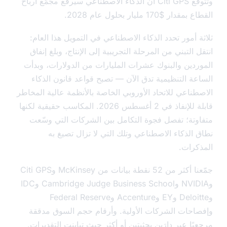
وتتوقع Citi GPS أن الذكاء الاصطناعي سيرفع مجمّع أرباح
ار $170 مليار بحلول عام 2028.
 أمور تحدد الذكاء الاصطناعي في التمويل هذا العام:
 التبني من المرحلة التجريبية إلى الإنتاج، وبلغ إنفاق
ردين والبنوك عشرات المليارات من الدولارات، وبدأت
عة التنظيمية تدق الآن — تصبح قواعد قانون الذكاء
طناعي للاتحاد الأوروبي الخاصة بالأنظمة عالية المخاطر
قابلة للإنفاذ في 2 أغسطس 2026. المكاسب حقيقية لكنها
وتة؛ تفصل فجوة التكامل بين الشركات التي وسّعت
 الذكاء الاصطناعي وتلك التي لا تزال تصيغ به
كرات.
جمّعنا أكثر من 52 نقطة بيانات من McKinsey وCiti GPS
وNVIDIA وCambridge Judge Business School وIDC
وDeloitte وEY وAccenture وFederal Reserve
احات الشركات الأولية. وأرقام حجم السوق مدققة
ًا عبر دارَين بحثيتين أو أكثر حيث تباينت التقديرات.