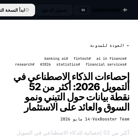
voxbooster
تسجيل الدخول
ابدأ النسخة التجريبية
SA
عودة للمدونة
#banking ai
#fintech
#research
#2026
#statistics
صاءات الذكاء الاصطناعي في
التمويل 2026: أكثر من 52
ة بيانات حول التبني ونمو
وق والعائد على الاستثمار
VoxBooster 
·
14 مايو 2026
أكثر من 52 إحصائية للذكاء الاصطناعي في التمويل