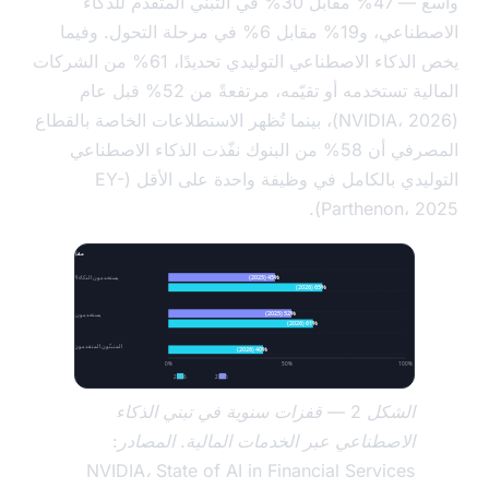
واسع — 47% مقابل 30% في التبني المتقدم للذكاء
الاصطناعي، و19% مقابل 6% في مرحلة التحول. وفيما
يخص الذكاء الاصطناعي التوليدي تحديدًا، 61% من الشركات
المالية تستخدمه أو تقيّمه، مرتفعةً من 52% قبل عام
(NVIDIA، 2026)، بينما تُظهر الاستطلاعات الخاصة بالقطاع
المصرفي أن 58% من البنوك نفّذت الذكاء الاصطناعي
التوليدي بالكامل في وظيفة واحدة على الأقل (EY-
Parthenon، 20
مقاييس تبني الذكاء الاصطناعي في الخدمات المالية، 2025 مقابل 2026 (%)
45% (2025)
يستخدمون الذكاء الاصطناعي بفاعلية
65% (2026)
52% (2025)
يستخدمون/يقيّمون الذكاء التوليدي
61% (2026)
المتبنّون المتقدمون
40% (2026)
0%
50%
100%
2026
2025
الشكل 2 — قفزات سنوية في تبني الذكاء
الاصطناعي عبر الخدمات المالية. المصادر:
NVIDIA، State of AI in Financial Services