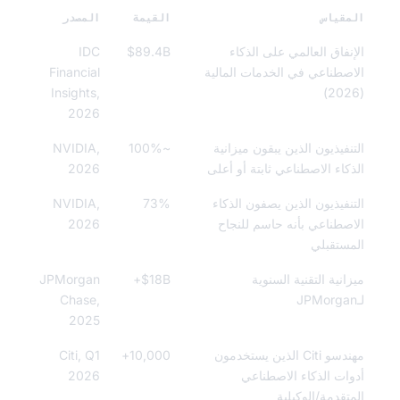
قياس
القيمة
المصدر
نفاق العالمي على الذكاء
$89.4B
IDC
صطناعي في الخدمات المالية
Financial
Insights,
2026
نفيذيون الذين يبقون ميزانية
~100%
NVIDIA,
كاء الاصطناعي ثابتة أو أعلى
2026
نفيذيون الذين يصفون الذكاء
73%
NVIDIA,
صطناعي بأنه حاسم للنجاح
2026
ستقبلي
انية التقنية السنوية
$18B+
JPMorgan
Chase,
2025
مهندسو Citi الذين يستخدمون
10,000+
Citi, Q1
ات الذكاء الاصطناعي
2026
تقدمة/الوكيلية