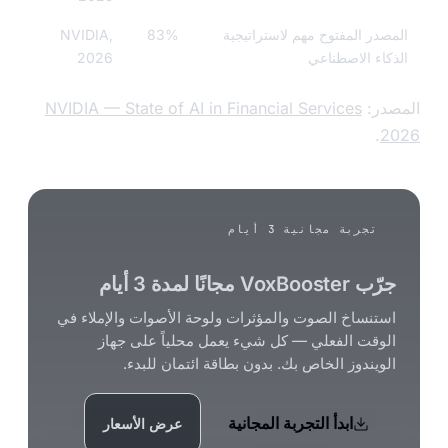
صدر المفتوح مهم لاستراتيجية
83%
NVIDIA,
كاء الاصطناعي
2026
در:
NVIDIA — State of AI in Financial Services
.
2
تجربة مجانية 3 أيام
ب VoxBooster مجانًا لمدة 3 أيام
ستنساخ الصوت والمؤثرات ولوحة الأصوات والإملاء في
لوقت الفعلي — كل شيء يعمل محلياً على جهاز
لويندوز الخاص بك. بدون بطاقة ائتمان للبدء.
ابدأ التجربة المجانية
عرض الأسعار