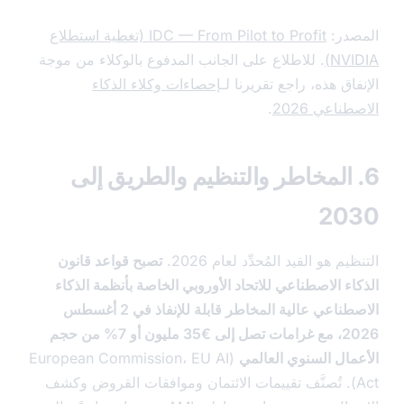
در:
IDC — From Pilot to Profit (تغطية استطلاع
NVI
. للاطلاع على الجانب المدفوع بالوكلاء من موجة
اق هذه، راجع تقريرنا لـ
إحصاءات وكلاء الذكاء
ناعي 2026
.
 المخاطر والتنظيم والطريق إلى
20
م هو القيد المُحدِّد لعام 2026.
تصبح قواعد قانون
ء الاصطناعي للاتحاد الأوروبي الخاصة بأنظمة الذكاء
الاصطناعي عالية المخاطر قابلة للإنفاذ في 2 أغسطس
2026، مع غرامات تصل إلى €35 مليون أو 7% من حجم
مال السنوي العالمي
(European Commission، EU AI
Ac). تُصنَّف تقييمات الائتمان وموافقات القروض وكشف