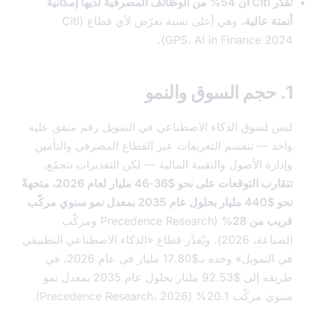
تقدّر Citi أن 54% من الوظائف المصرفية لديها إمكانية
 عالية
، وهي أعلى نسبة تعرّض لأي قطاع (Citi
GPS، AI in Finance 20
لسوق الذكاء الاصطناعي في التمويل رقم متفق عليه
 — تنقسم التعريفات عبر القطاع المصرفي والتأمين
ة الأصول والتقنية المالية — لكن التقديرات تتجمّع.
تتقارب التوقعات على نحو $36-46 مليار لعام 2026، متجهةً
نحو $440 مليار بحلول عام 2035 بمعدل نمو سنوي مركّب
من 28%
(Precedence Research ومركّب
الصناعة، 2026). ويُقدَّر قطاع «الذكاء الاصطناعي التطبيقي
في التمويل» وحده بـ$17.80 مليار في عام 2026، في
طريقه إلى $92.53 مليار بحلول عام 2035 بمعدل نمو
2% (Precedence Research، 2026).