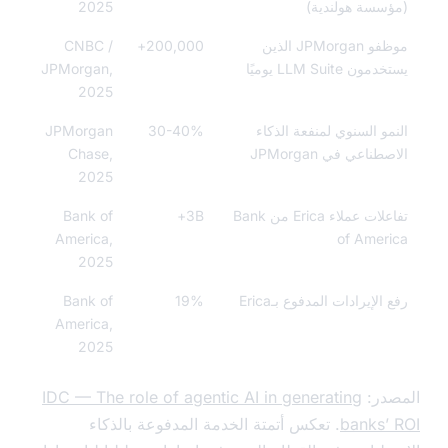
سسة هولندية)
2025
موظفو JPMorgan الذين
200,000+
CNBC /
ون LLM Suite يوميًا
JPMorgan,
2025
مو السنوي لمنفعة الذكاء
30-40%
JPMorgan
طناعي في JPMorgan
Chase,
2025
تفاعلات عملاء Erica من Bank
3B+
Bank of
America,
of Amer
2025
الإيرادات المدفوع بـErica
19%
Bank of
America,
2025
در:
IDC — The role of agentic AI in generating
banks’
. تعكس أتمتة الخدمة المدفوعة بالذكاء