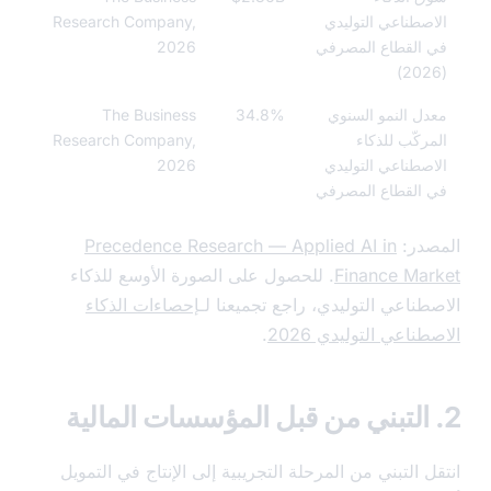
صطناعي التوليدي
Research Company,
القطاع المصرفي
2026
ل النمو السنوي
34.8%
The Business
ركّب للذكاء
Research Company,
صطناعي التوليدي
2026
القطاع المصرفي
در:
Precedence Research — Applied AI in
Finance Ma
. للحصول على الصورة الأوسع للذكاء
طناعي التوليدي، راجع تجميعنا لـ
إحصاءات الذكاء
ناعي التوليدي 2026
.
 التبني من المرحلة التجريبية إلى الإنتاج في التمويل