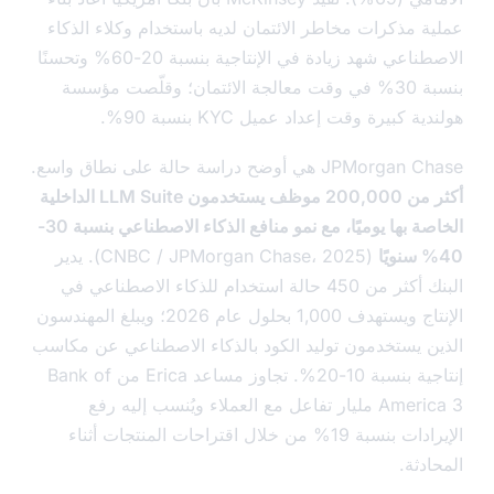
ة مذكرات مخاطر الائتمان لديه باستخدام وكلاء الذكاء
الاصطناعي شهد زيادة في الإنتاجية بنسبة 20-60% وتحسنًا
بنسبة 30% في وقت معالجة الائتمان؛ وقلّصت مؤسسة
ة كبيرة وقت إعداد عميل KYC بنسبة 90%.
JPM هي أوضح دراسة حالة على نطاق واسع.
أكثر من 200,000 موظف يستخدمون LLM Suite الداخلية
الخاصة بها يوميًا، مع نمو منافع الذكاء الاصطناعي بنسبة 30-
(CNBC / JPMorgan Chase، 2025). يدير
البنك أكثر من 450 حالة استخدام للذكاء الاصطناعي في
الإنتاج ويستهدف 1,000 بحلول عام 2026؛ ويبلغ المهندسون
ن يستخدمون توليد الكود بالذكاء الاصطناعي عن مكاسب
إنتاجية بنسبة 10-20%. تجاوز مساعد Erica من Bank of
America 3 مليار تفاعل مع العملاء ويُنسب إليه رفع
الإيرادات بنسبة 19% من خلال اقتراحات المنتجات أثناء
دثة.