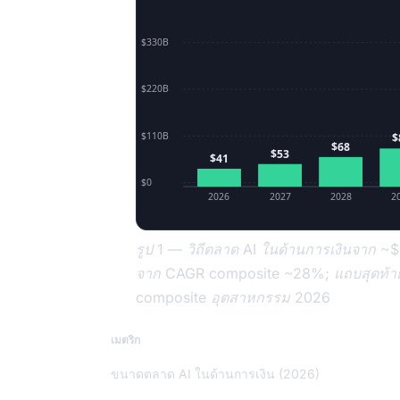
$330B
$220B
$110B
$
$68
$53
$41
$0
2026
2027
2028
2
รูป 1 — วิถีตลาด AI ในด้านการเงินจาก ~
จาก CAGR composite ~28%; แถบสุดท้าย
composite อุตสาหกรรม 2026
เมตริก
ขนาดตลาด AI ในด้านการเงิน (2026)