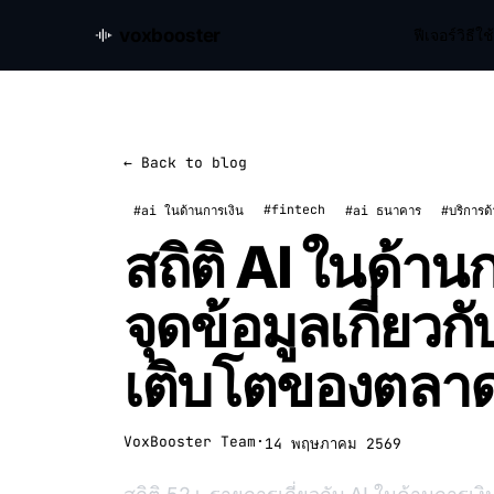
voxbooster
ฟีเจอร์
วิธีใ
← Back to blog
#fintech
#ai ในด้านการเงิน
#ai ธนาคาร
#บริการด
สถิติ AI ในด้า
จุดข้อมูลเกี่ยว
เติบโตของตลาด
VoxBooster Team
·
14 พฤษภาคม 2569