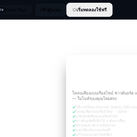
เข้าสู่ระบบ
เริ่มทดลองใช้ฟรี
Phasa Thai
TH
ทดลองใช้ฟรี 3 วัน
ฟังดูเหมือน
เวอร์ชันของ
การโทรต้องการ
โคลนเสียงแบบเรียลไทม์ ซาวด์บอร์ด 
— ในไมค์ของคุณโดยตรง
ใช้งานได้บน Discord, Teams, OBS แล
โคลนเสียงแบบเรียลไทม์ · ~30ms
เอฟเฟกต์เสียงแบบเรียลไทม์
ซาวด์บอร์ดที่ปรับได้ + ค้นหาเสียง
สร้างเพลง AI จากข้อความ
แยกเสียงร้องและดนตรี
แก้ไขและแปลงไฟล์เสียง