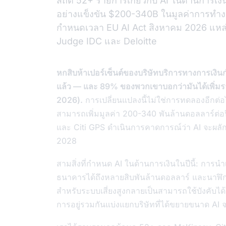
สถิติ 52+ รายการเกี่ยวกับ AI ในด้านการเ
อย่างแข็งขัน $200-340B ในมูลค่าการท
กำหนดเวลา EU AI Act สิงหาคม 2026 แหล
Judge IDC และ Deloitte
หกสิบห้าเปอร์เซ็นต์ของบริษัทบริการทางการเงินกำ
แล้ว — และ 89% ของพวกเขาบอกว่ามันได้เพิ่มรา
2026).
การเปลี่ยนแปลงนี้ไม่ใช่การทดลองอีกต่อ
สามารถเพิ่มมูลค่า 200-340 พันล้านดอลลาร์ต่อ
และ Citi GPS ดำเนินการคาดการณ์ว่า AI จะผลัก
2028
สามสิ่งที่กำหนด AI ในด้านการเงินในปีนี้: การน
ธนาคารได้ถึงหลายสิบพันล้านดอลลาร์ และนาฬ
สำหรับระบบเสี่ยงสูงกลายเป็นสามารถใช้บังคับได้ใ
การอยู่รวมกันแบ่งแยกบริษัทที่ได้ขยายขนาด AI จ