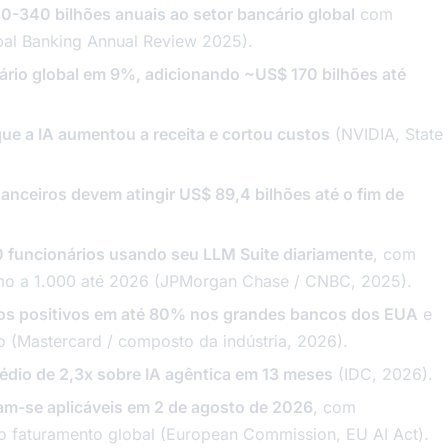
00-340 bilhões anuais ao setor bancário global
com
bal Banking Annual Review 2025).
cário global em 9%, adicionando ~US$ 170 bilhões até
e a IA aumentou a receita e cortou custos
(NVIDIA, State
anceiros devem atingir US$ 89,4 bilhões até o fim de
funcionários usando seu LLM Suite diariamente
, com
mo a 1.000 até 2026 (JPMorgan Chase / CNBC, 2025).
lsos positivos em até 80% nos grandes bancos dos EUA
e
 (Mastercard / composto da indústria, 2026).
dio de 2,3x sobre IA agêntica em 13 meses
(IDC, 2026).
nam-se aplicáveis em 2 de agosto de 2026
, com
o faturamento global (European Commission, EU AI Act).