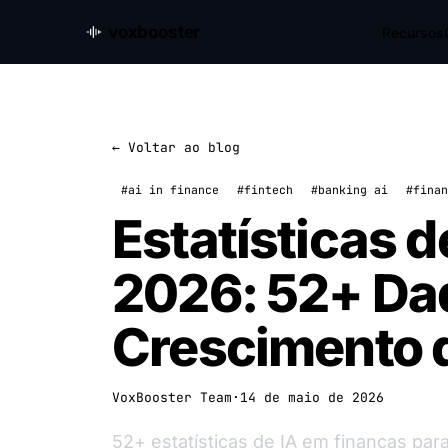
voxbooster
Recursos
← Voltar ao blog
#ai in finance
#fintech
#banking ai
#finan
Estatísticas 
2026: 52+ Da
Crescimento 
VoxBooster Team
·
14 de maio de 2026
52+ estatísticas de IA em finanças p