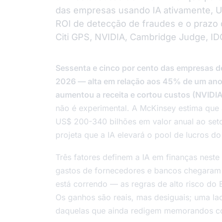
das empresas usando IA ativamente, U
ROI de detecção de fraudes e o prazo 
Citi GPS, NVIDIA, Cambridge Judge, IDC
Sessenta e cinco por cento das empresas d
2026 — alta em relação aos 45% de um an
aumentou a receita e cortou custos (NVIDIA,
não é experimental. A McKinsey estima que 
US$ 200-340 bilhões em valor anual ao setor
projeta que a IA elevará o pool de lucros d
Três fatores definem a IA em finanças nest
gastos de fornecedores e bancos chegaram a
está correndo — as regras de alto risco do
Os ganhos são reais, mas desiguais; uma la
daquelas que ainda redigem memorandos c