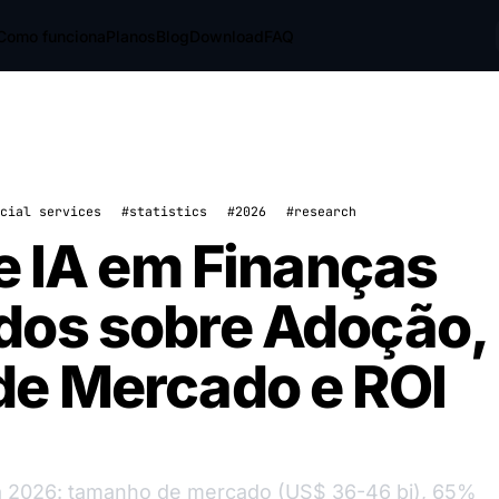
Como funciona
Planos
Blog
Download
FAQ
cial services
#statistics
#2026
#research
de IA em Finanças
dos sobre Adoção,
de Mercado e ROI
ara 2026: tamanho de mercado (US$ 36-46 bi), 65%