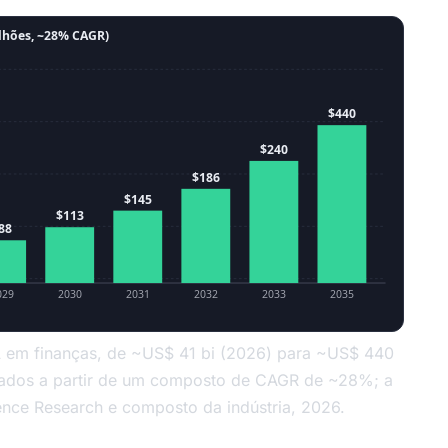
ilhões, ~28% CAGR)
$440
$240
$186
$145
$113
88
029
2030
2031
2032
2033
2035
IA em finanças, de ~US$ 41 bi (2026) para ~US$ 440
polados a partir de um composto de CAGR de ~28%; a
dence Research e composto da indústria, 2026.