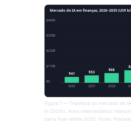
Mercado de IA em finanças, 2026–2035 (US$ b
$440B
$330B
$220B
$110B
$
$68
$53
$41
$0
2026
2027
2028
2
Figura 1 — Trajetória do mercado de 
bi (2035). Anos intermediários inter
barra final reflete 2035. Fonte: Prece