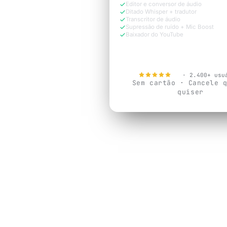
Editor e conversor de áudio
Ditado Whisper + tradutor
Transcritor de áudio
Supressão de ruído + Mic Boost
Baixador do YouTube
Testar Grátis Agora
4.9
· 2.400+ usu
Sem cartão · Cancele 
quiser