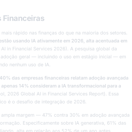
s Financeiras
mais rápido nas finanças do que na maioria dos setores.
estão usando IA ativamente em 2026, alta acentuada em
 AI in Financial Services 2026). A pesquisa global da
adoção geral — incluindo o uso em estágio inicial — em
ando nenhum uso de IA.
40% das empresas financeiras relatam adoção avançada
s apenas 14% consideram a IA transformacional para a
, 2026 Global AI in Financial Services Report). Essa
ico é o desafio de integração de 2026.
uma ampla margem — 47% contra 30% em adoção avançada
formação. Especificamente sobre IA generativa, 61% das
liando, alta em relação aos 52% de um ano antes