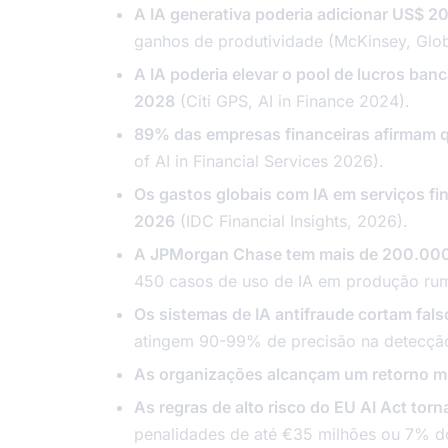
A IA generativa poderia adicionar US$ 2
ganhos de produtividade (McKinsey, Glo
A IA poderia elevar o pool de lucros ban
2028
(Citi GPS, AI in Finance 2024).
89% das empresas financeiras afirmam qu
of AI in Financial Services 2026).
Os gastos globais com IA em serviços fin
2026
(IDC Financial Insights, 2026).
A JPMorgan Chase tem mais de 200.000 
450 casos de uso de IA em produção ru
Os sistemas de IA antifraude cortam fa
atingem 90-99% de precisão na detecção
As organizações alcançam um retorno mé
As regras de alto risco do EU AI Act tor
penalidades de até €35 milhões ou 7% d