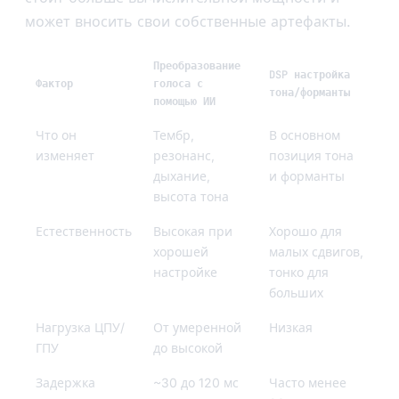
может вносить свои собственные артефакты.
Преобразование
DSP настройка
Фактор
голоса с
тона/форманты
помощью ИИ
Что он
Тембр,
В основном
изменяет
резонанс,
позиция тона
дыхание,
и форманты
высота тона
Естественность
Высокая при
Хорошо для
хорошей
малых сдвигов,
настройке
тонко для
больших
Нагрузка ЦПУ/
От умеренной
Низкая
ГПУ
до высокой
Задержка
~30 до 120 мс
Часто менее