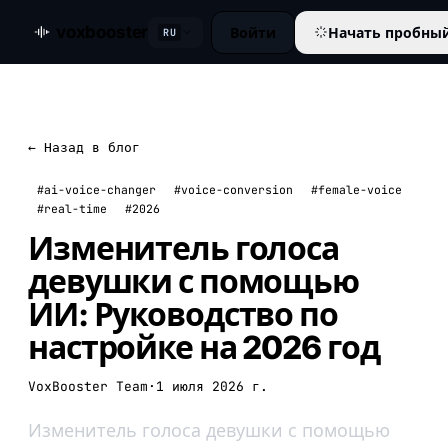
voxbooster
Войти
Начать пробны
RU
← Назад в блог
#ai-voice-changer
#voice-conversion
#female-voice
#real-time
#2026
Изменитель голоса
девушки с помощью
ИИ: Руководство по
настройке на 2026 год
VoxBooster Team
·
1 июля 2026 г.
Изменитель голоса девушки с помощью