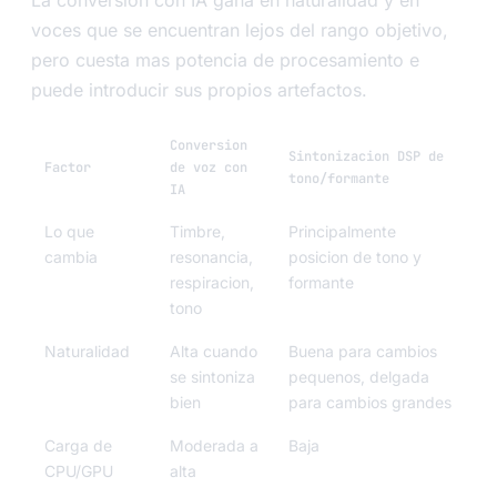
La conversion con IA gana en naturalidad y en
voces que se encuentran lejos del rango objetivo,
pero cuesta mas potencia de procesamiento e
puede introducir sus propios artefactos.
Conversion
Sintonizacion DSP de
Factor
de voz con
tono/formante
IA
Lo que
Timbre,
Principalmente
cambia
resonancia,
posicion de tono y
respiracion,
formante
tono
Naturalidad
Alta cuando
Buena para cambios
se sintoniza
pequenos, delgada
bien
para cambios grandes
Carga de
Moderada a
Baja
CPU/GPU
alta