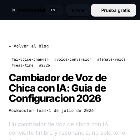
voxbooster
Entrar
Prueba gratis
ES
← Volver al blog
#ai-voice-changer
#voice-conversion
#female-voice
#real-time
#2026
Cambiador de Voz de
Chica con IA: Guia de
Configuracion 2026
VoxBooster Team
·
1 de julio de 2026
Un cambiador de voz de chica con IA
convierte timbre y resonancia, no solo tono.