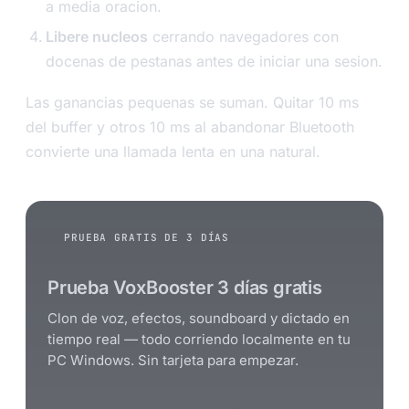
a media oracion.
Libere nucleos
cerrando navegadores con
docenas de pestanas antes de iniciar una sesion.
Las ganancias pequenas se suman. Quitar 10 ms
del buffer y otros 10 ms al abandonar Bluetooth
convierte una llamada lenta en una natural.
PRUEBA GRATIS DE 3 DÍAS
Prueba VoxBooster 3 días gratis
Clon de voz, efectos, soundboard y dictado en
tiempo real — todo corriendo localmente en tu
PC Windows. Sin tarjeta para empezar.