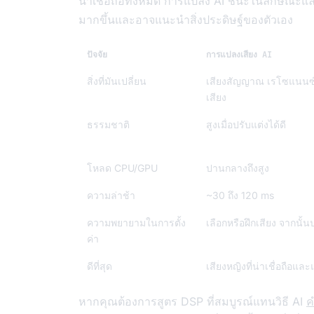
น่าเชื่อถือทั้งหมด การแปลง AI ชนะในลักษณะแล
มากขึ้นและอาจแนะนำสิ่งประดิษฐ์ของตัวเอง
ปัจจัย
การแปลงเสียง AI
สิ่งที่มันเปลี่ยน
เสียงสัญญาณ เรโซแนนซ
เสียง
ธรรมชาติ
สูงเมื่อปรับแต่งได้ดี
โหลด CPU/GPU
ปานกลางถึงสูง
ความล่าช้า
~30 ถึง 120 ms
ความพยายามในการตั้ง
เลือกหรือฝึกเสียง จากนั้น
ค่า
ดีที่สุด
เสียงหญิงที่น่าเชื่อถือแล
หากคุณต้องการสูตร DSP ที่สมบูรณ์แทนวิธี AI
ค