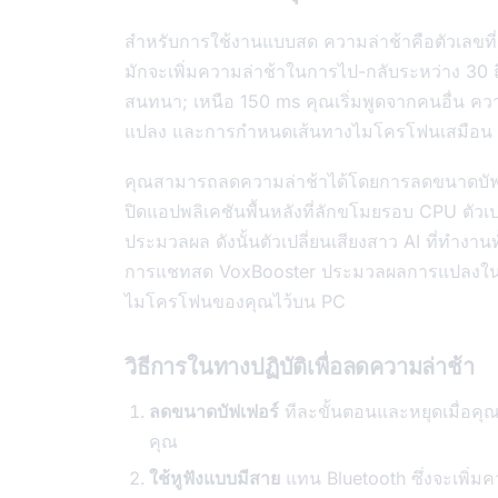
สำหรับการใช้งานแบบสด ความล่าช้าคือตัวเลขที่สำ
มักจะเพิ่มความล่าช้าในการไป-กลับระหว่าง 30 ถึ
สนทนา; เหนือ 150 ms คุณเริ่มพูดจากคนอื่น ค
แปลง และการกำหนดเส้นทางไมโครโฟนเสมือน
คุณสามารถลดความล่าช้าได้โดยการลดขนาดบัฟเฟ
ปิดแอปพลิเคชันพื้นหลังที่ลักขโมยรอบ CPU ตัว
ประมวลผล ดังนั้นตัวเปลี่ยนเสียงสาว AI ที่ทำงา
การแชทสด VoxBooster ประมวลผลการแปลงในเคร
ไมโครโฟนของคุณไว้บน PC
วิธีการในทางปฏิบัติเพื่อลดความล่าช้า
ลดขนาดบัฟเฟอร์
ทีละขั้นตอนและหยุดเมื่อคุณ
คุณ
ใช้หูฟังแบบมีสาย
แทน Bluetooth ซึ่งจะเพิ่มคว