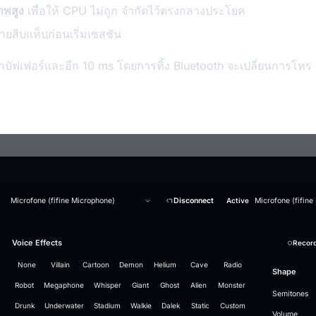
าพสูง
เพื่อให้ CPU ไม่ถูก จำกัดไว้ตรงกลางประโยค
ายสิบแท็บก่อนเริ่มเซสชัน
บัฟเฟอร์และอีก 10 ms โดยการทิ้ง Bluetooth จะเปลี่ยนการโทร
Microfone (fifine Microphone)
Disconnect
Active
Microfone (fifine
Generate an audio file in the cloned voice
Audio Studio
Music Studio AI
Mic Boost
Voice Clone
Overview
Strength
Soundboard
Voice Effects
Whisper Model
Suppression
Sound plays
+ Add Sound
Test mic
Record
Record
Re
Convert a clip offline (without the real-time limits) to compare the voice-clone quality.
AI audio tools — everything runs on your PC
Create songs from scratch out of a text prompt — all on your PC
Adjust your mic directly — works in any app (Discord, OBS, games), with or without a voice effec
Enable to transform your voice in real-time
Gentle
16
airhorn-01.mp3
Model "small" loaded
Stop · Ctrl+F2
LAUNCHES
Search
78
None
Villain
Cartoon
Demon
Helium
Cave
Radio
⚡ GPU
Describe the music
Noise suppression
Lyrics (optional)
Split vocals from instrumental
Microphone gain
Voice engine
Use example
Reference voice (who t
Engine installed
Push-to-talk
Volume
Pitch
Shape
466 MB · recommended, balanced
452%
9
rimshot.wav
RUNTIME
24h 35m
Select Voice
Makes your mic louder. 100% = no change.
Off — background noise passes through unchanged.
[Verse]
Energetic synth-pop anthem, bright arpeggiated synths,
Robot
Megaphone
Whisper
Giant
Ghost
Alien
Monster
Music1.wav
Split tracks
Deeper
airhorn-01.mp3
Ctrl+F3
⋮⋮
Mute
Voice focu
Lite
Ready
Grab the microphone, the
Semitones
punchy electronic drums, a driving bassline and confident
Hotkey
Model
Small — 466 MB · balanced
DAYS USED
5
7
vine-boom.mp3
Drop or click to browse
Flip a switch and I beco
Fast and light, smaller download
male vocals. Around 120 BPM.
Drunk
Underwater
Stadium
Walkie
Dalek
Static
Custom
Level
Vocals
Wide
[Chorus]
MB
EV
RC
JP
NH
TS
(
rimshot
Ctrl+F4
Volume
⋮⋮
FIRST LAUNCH
3d ago