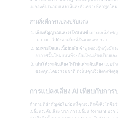
แยกองค์ประกอบเหล่านี้และสังเคราะห์คำพูดให
สามสิ่งที่การแปลงปรับแต่ง
เสียงสัญญาณและเรโซแนนซ์
เบาะแสที่สำคัญท
formant ไปยังท่อเสียงที่สั้นและแคบกว่า
ลมหายใจและเนื้อสัมผัส
คำพูดของผู้หญิงมัก
อากาศนั้นใหม่แทนที่จะเป็นโทนเสียงเรียบและ
เส้นโค้งระดับเสียง ไม่ใช่แค่ระดับเสียง
แบบจำล
ของคุณโดยธรรมชาติ ดังนั้นคุณจึงยังคงฟังดู
การแปลงเสียง AI เทียบกับการ
คำถามที่สำคัญต่อไปก่อนที่คุณจะติดตั้งสิ่งใดคือว่
เปลี่ยนระดับเสียง บวก การเปลี่ยน formant บวก