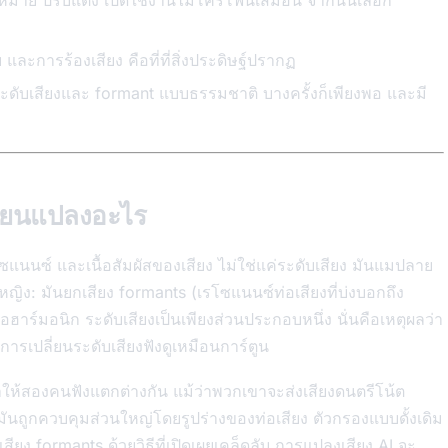
เป้าหมาย ปรับแต่ง เปิดใช้งานไมโครโฟนเสมือน จากนั้นเลือก
และการร้องเสียง คือที่ที่สิ่งประดิษฐ์ปรากฏ
ระดับเสียงและ formant แบบธรรมชาติ บางครั้งก็เพียงพอ และมี
ปลี่ยนแปลงอะไร
โซแนนซ์ และเนื้อสัมผัสของเสียง ไม่ใช่แค่ระดับเสียง มันแมปลาย
ญิง: มันยกเสียง formants (เรโซแนนซ์ท่อเสียงที่บ่งบอกถึง
อฮาร์มอนิก ระดับเสียงเป็นเพียงส่วนประกอบหนึ่ง นั่นคือเหตุผลว่า
ารเปลี่ยนระดับเสียงฟังดูเหมือนการ์ตูน
ำให้สองคนฟังแตกต่างกัน แม้ว่าพวกเขาจะส่งเสียงดนตรีโน้ต
ันถูกควบคุมส่วนใหญ่โดยรูปร่างของท่อเสียง ตัวกรองแบบดั้งเดิม
ียง formants ด้วยวิธีที่เปิดเผยเคล็ดลับ การแปลงเสียง AI จะ