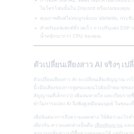
การตั้งค่าหลักคือ: ติดตั้ง เลือกหรือฝึกเสียง
ไมโครโฟนนั้นใน Discord หรือเกมของคุณ
คุณภาพดีแต่ไม่สมบูรณ์แบบ sibilants, กระซิบ 
สำหรับเอฟเฟกต์ที่รวดเร็ว การปรับแต่ง DSP 
น้ำหนักเบากว่า CPU ของคุณ
ตัวเปลี่ยนเสียงสาว AI จริงๆ เ
ตัวเปลี่ยนเสียงสาว AI จะเปลี่ยนเสียงสัญญาณ เร
นิ้วมือเสียงของการพูดของคุณไปยังเป้าหมายของห
สัญญาณที่เล็กกว่า) เพิ่มลมหายใจ และเรียบรายชื่
ทำไมการแปลง AI จึงฟังดูเหมือนมนุษย์ ในขณะที่ก
เพื่อจินตนาการถึงความแตกต่าง ให้คิดว่าอะไรท
เดียวกัน ความแตกต่างนั้นคือ
เสียงสัญญาณ
และม
สามารถเพิ่มความถี่พื้นฐานของคุณได้ แต่มันลากเส