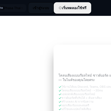
เข้าสู่ระบบ
เริ่มทดลองใช้ฟรี
Phasa Thai
TH
ทดลองใช้ฟรี 3 วัน
ฟังดูเหมือน
เวอร์ชันของ
การโทรต้องการ
โคลนเสียงแบบเรียลไทม์ ซาวด์บอร์ด 
— ในไมค์ของคุณโดยตรง
ใช้งานได้บน Discord, Teams, OBS แล
โคลนเสียงแบบเรียลไทม์ · ~30ms
เอฟเฟกต์เสียงแบบเรียลไทม์
ซาวด์บอร์ดที่ปรับได้ + ค้นหาเสียง
สร้างเพลง AI จากข้อความ
แยกเสียงร้องและดนตรี
แก้ไขและแปลงไฟล์เสียง