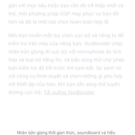
gần với mục tiêu hoặc bạn cần độ trễ thấp nhất có
thể, một phương pháp DSP may phục vụ bạn tốt
hơn và đó là một lựa chọn hoàn toàn hợp lệ.
Nếu bạn muốn một tùy chọn cục bộ và riêng tư để
kiểm tra trên máy của riêng bạn, VoxBooster chạy
nhân bản giọng AI cục bộ với microphone ảo tích
hợp và loại bỏ tiếng ồn, và bản dùng thử cho phép
bạn kiểm tra độ trễ trước khi cam kết. So sánh nó
với công cụ trình duyệt và chọn những gì phù hợp
với thiết lập của bạn. Khi bạn sẵn sàng thử tuyến
đường cục bộ,
Tải xuống VoxBooster
.
Dùng thử VoxBooster — 3 ngày
dùng thử miễn phí.
Nhân bản giọng thời gian thực, soundboard và hiệu