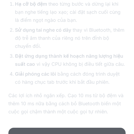
Hạ cỡ bộ đệm
theo từng bước và dừng lại khi
bạn nghe tiếng lạo xạo; cài đặt sạch cuối cùng
là điểm ngọt ngào của bạn.
Sử dụng tai nghe có dây
thay vì Bluetooth, thêm
độ trễ âm thanh của riêng nó trên đỉnh bộ
chuyển đổi.
Đặt ứng dụng thành kế hoạch năng lượng hiệu
suất cao
vì vậy CPU không bị điều tiết giữa câu.
Giải phóng các lõi
bằng cách đóng trình duyệt
có hàng chục tab trước khi bắt đầu phiên.
Các lợi ích nhỏ ngăn xếp. Cạo 10 ms từ bộ đệm và
thêm 10 ms nữa bằng cách bỏ Bluetooth biến một
cuộc gọi chậm thành một cuộc gọi tự nhiên.