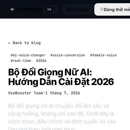
voxbooster
Đăng nhập
Dùng thử mi
VN
← Back to blog
#ai-voice-changer
#voice-conversion
#female-voice
#real-time
#2026
Bộ Đổi Giọng Nữ AI:
Hướng Dẫn Cài Đặt 2026
VoxBooster Team
·
1 tháng 7, 2026
Bộ đổi giọng nữ AI chuyển đổi âm sắc và
cộng hưởng, không chỉ cao độ. Dưới đây là
cách chọn, điều chỉnh và định tuyến nó vào
Discord theo thời gian thực.