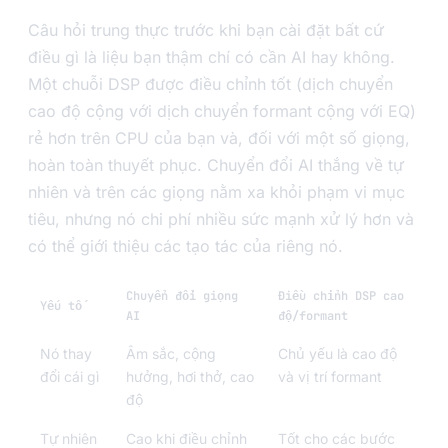
Câu hỏi trung thực trước khi bạn cài đặt bất cứ
điều gì là liệu bạn thậm chí có cần AI hay không.
Một chuỗi DSP được điều chỉnh tốt (dịch chuyển
cao độ cộng với dịch chuyển formant cộng với EQ)
rẻ hơn trên CPU của bạn và, đối với một số giọng,
hoàn toàn thuyết phục. Chuyển đổi AI thắng về tự
nhiên và trên các giọng nằm xa khỏi phạm vi mục
tiêu, nhưng nó chi phí nhiều sức mạnh xử lý hơn và
có thể giới thiệu các tạo tác của riêng nó.
Chuyển đổi giọng
Điều chỉnh DSP cao
Yếu tố
AI
độ/formant
Nó thay
Âm sắc, cộng
Chủ yếu là cao độ
đổi cái gì
hưởng, hơi thở, cao
và vị trí formant
độ
Tự nhiên
Cao khi điều chỉnh
Tốt cho các bước