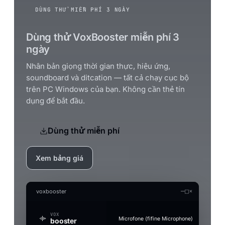
DÙNG THỬ MIỄN PHÍ 3 NGÀY
Dùng thử VoxBooster miễn phí 3
ngày
Nhân bản giọng thời gian thực, hiệu ứng,
soundboard và ditcation — tất cả chạy cục bộ
trên PC Windows của bạn. Không cần thẻ tín
dụng để bắt đầu.
Dùng thử miễn phí
Xem bảng giá
—
□
×
voxbooster
VOX
Microfone (fifine Microphone)
booster