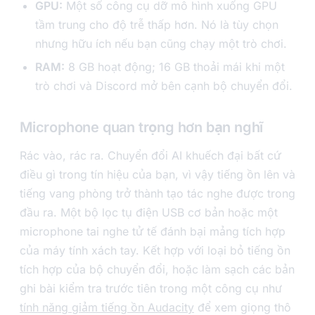
GPU:
Một số công cụ dỡ mô hình xuống GPU
tầm trung cho độ trễ thấp hơn. Nó là tùy chọn
nhưng hữu ích nếu bạn cũng chạy một trò chơi.
RAM:
8 GB hoạt động; 16 GB thoải mái khi một
trò chơi và Discord mở bên cạnh bộ chuyển đổi.
Microphone quan trọng hơn bạn nghĩ
Rác vào, rác ra. Chuyển đổi AI khuếch đại bất cứ
điều gì trong tín hiệu của bạn, vì vậy tiếng ồn lên và
tiếng vang phòng trở thành tạo tác nghe được trong
đầu ra. Một bộ lọc tụ điện USB cơ bản hoặc một
microphone tai nghe tử tế đánh bại mảng tích hợp
của máy tính xách tay. Kết hợp với loại bỏ tiếng ồn
tích hợp của bộ chuyển đổi, hoặc làm sạch các bản
ghi bài kiểm tra trước tiên trong một công cụ như
tính năng giảm tiếng ồn Audacity
để xem giọng thô