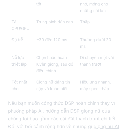
tốt
nhỏ, mỏng cho
những cái lớn
Tải
Trung bình đến cao
Thấp
CPU/GPU
Độ trễ
~30 đến 120 ms
Thường dưới 20
ms
Nỗ lực
Chọn hoặc huấn
Di chuyển một vài
thiết lập
luyện giọng, sau đó
thanh trượt
điều chỉnh
Tốt nhất
Giọng nữ đáng tin
Hiệu ứng nhanh,
cho
cậy và khác biệt
máy speci thấp
Nếu bạn muốn công thức DSP hoàn chỉnh thay vì
phương pháp AI,
hướng dẫn DSP giọng nữ
của
chúng tôi bao gồm các cài đặt thanh trượt chi tiết.
Đối với bối cảnh rộng hơn về những gì
giọng nữ AI