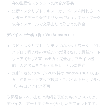
存の生産性スタックへの統合が容易
短所：スクリプトテキストがデバイスを離れる；ベ
ンダーのデータ保持ポリシーに従う；ネットワーク
依存；スケールで文字または分ごとの課金
デバイス上合成（例：VoxBooster）：
長所：スクリプトコンテンツのネットワークエグレ
スゼロ；購入後の生成ごとの課金なし；最新ハード
ウェアでサブ300ms出力；完全なオフライン機
能；カスタム音声モデルをローカルに保存
短所：適切なCPU/GPUを持つWindows 10/11が必
要；初期セットアップ投資；モバイルまたはブラウ
ザからはアクセス不可
取締役会レベルまたは業績公表前のものについては、
デバイス上アーキテクチャが正しいデフォルトです。