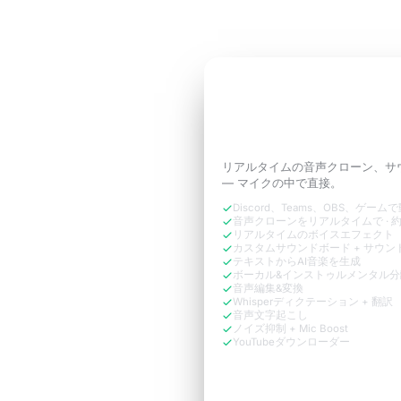
3日間無料トライアル
通話に必要な
あなた
ように響かせよう。
リアルタイムの音声クローン、サ
— マイクの中で直接。
Discord、Teams、OBS、ゲーム
音声クローンをリアルタイムで · 約
リアルタイムのボイスエフェクト
カスタムサウンドボード + サウン
テキストからAI音楽を生成
ボーカル&インストゥルメンタル分
音声編集&変換
Whisperディクテーション + 翻訳
音声文字起こし
ノイズ抑制 + Mic Boost
YouTubeダウンローダー
今すぐ無料で