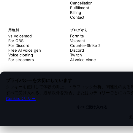
Cancellation
Fulfillment
Billing
Contact
用途別
ブログから
vs Voicemod
Fortnite
For OBS
Valorant
For Discord
Counter-Strike 2
Free AI voice gen
Discord
Voice cloning
Twitch
For streamers
AI voice clone
プライバシーを大切にしています
クッキーを使用して体験の向上、トラフィック分析、関連性のある
すべて受け入れる、必須以外を拒否、またはカテゴリーごとにカス
Cookieポリシー
すべて受け入れる
必