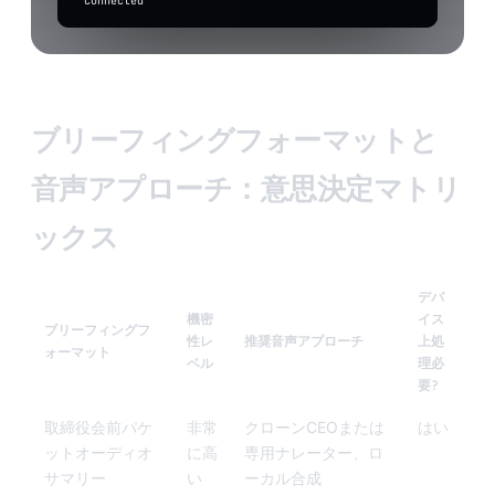
Connected
to
transcribe
Input
level
ブリーフィングフォーマットと
音声アプローチ：意思決定マトリ
ックス
デバ
機密
イス
ブリーフィングフ
性レ
推奨音声アプローチ
上処
ォーマット
ベル
理必
要?
取締役会前パケ
非常
クローンCEOまたは
はい
ットオーディオ
に高
専用ナレーター、ロ
サマリー
い
ーカル合成