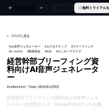
voxbooster
ログイン
無料トライアル
JP
← ブログに戻る
#ai音声ジェネレーター
#エグゼクティブ
#ブリーフィング
#c-suite
#取締役会
#b2b
#エンタープライズ
経営幹部ブリーフィング資
料向けAI音声ジェネレータ
ー
VoxBooster Team
·
2026年6月8日
経営幹部ブリーフィング資料向けAI音声ジェネ
レーターの活用ガイド。PowerPointデッキを機