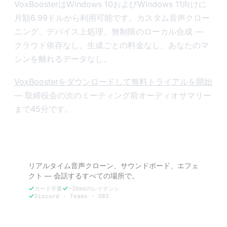
VoxBoosterはWindows 10およびWindows 11向けに
月額6.99ドルから利用可能です。カスタム音声クロー
ニング、デバイス上処理、無制限のローカル合成 —
クラウド依存なし、生成ごとの料金なし、あなたのマ
シンを離れるデータなし。
VoxBoosterをダウンロードして無料トライアルを開始
— 取締役会の次のミーティング前オーディオサマリー
まで45分です。
VoxBoosterを試す — 3日間無料。
リアルタイム音声クローン、サウンドボード、エフェ
クト — 会話するすべての場所で。
カード不要
~30msのレイテンシ
Discord · Teams · OBS
3日間無料で試す