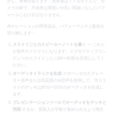
かし、摩擦があります：発表者はリアルタイムで、カ
メラの前で、不自然な間違いや言い間違いなしにパフ
ォームしなければなりません。
AIナレーションの同等品は、パフォーマンスと配信を
切り離します：
スライドごとのスピーカーノートを書く
— これら
が音声スクリプトになります。エグゼクティブコン
テンツのスライドごとに60〜90秒を目安にしてく
ださい。
オーディオトラックを生成
クローンされたナレー
ター音声または高品質のAI音声を使用して。15スラ
イドのデッキは約15〜20分のオーディオを生成し
ます。
プレゼンテーションツールでオーディオをデッキと
同期
するか、受取人が手動で進められるよう両方