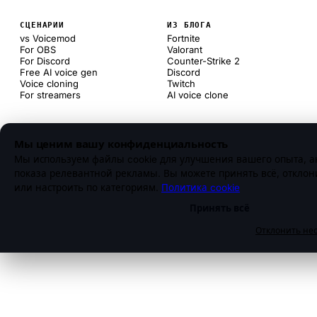
СЦЕНАРИИ
ИЗ БЛОГА
vs Voicemod
Fortnite
For OBS
Valorant
For Discord
Counter-Strike 2
Free AI voice gen
Discord
Voice cloning
Twitch
For streamers
AI voice clone
Мы ценим вашу конфиденциальность
Мы используем файлы cookie для улучшения вашего опыта, а
показа релевантной рекламы. Вы можете принять всё, откло
или настроить по категориям.
Политика cookie
Принять всё
Отклонить не