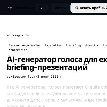
voxbooster
Войти
Начать пробны
RU
← Назад в блог
#ai-voice-generator
#executive
#briefing
#c-suite
#b
#enterprise
AI-генератор голоса для ex
briefing-презентаций
VoxBooster Team
·
8 июня 2026 г.
Как AI-генераторы голоса помогают C-suite со
конфиденциальные аудиорезюме, асинхронны
для совета директоров и мультиязычные reado
PowerPoint-колод.