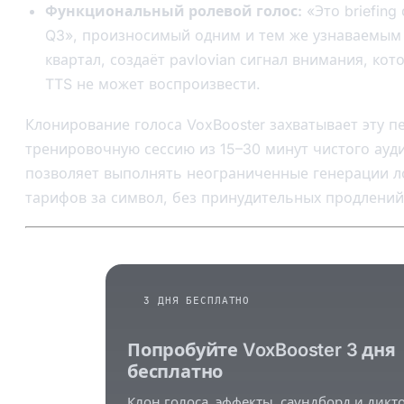
Функциональный ролевой голос:
«Это briefing
Q3», произносимый одним и тем же узнаваемым
квартал, создаёт pavlovian сигнал внимания, ко
TTS не может воспроизвести.
Клонирование голоса VoxBooster захватывает эту п
тренировочную сессию из 15–30 минут чистого ауди
позволяет выполнять неограниченные генерации л
тарифов за символ, без принудительных продлений
3 ДНЯ БЕСПЛАТНО
Попробуйте VoxBooster 3 дня
бесплатно
Клон голоса, эффекты, саундборд и дикт