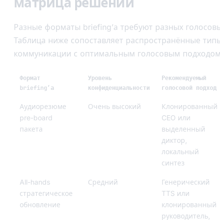
матрица решений
Разные форматы briefing’а требуют разных голосовы
Таблица ниже сопоставляет распространённые типы
коммуникации с оптимальным голосовым подходом
Формат
Уровень
Рекомендуемый
briefing’а
конфиденциальности
голосовой подход
Аудиорезюме
Очень высокий
Клонированный
pre-board
CEO или
пакета
выделенный
диктор,
локальный
синтез
All-hands
Средний
Генерический
стратегическое
TTS или
обновление
клонированный
руководитель,