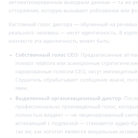
автоматизированным выходным данным — та же р
отторжения, которую вызывают робозвонки или ф
Кастомный голос диктора — обученный на речевых
реального человека — несёт идентичность. В корп
контексте эта идентичность может быть:
Собственный голос CEO:
Предзаписанные all-ha
investor relations или асинхронные стратегическ
нарированные голосом CEO, несут имплицитный 
Слушатель обрабатывает сообщение иначе, пото
явен.
Выделенный организационный диктор:
После
профессионально произведённый голос, которы
полностью владеет — не лицензированный синте
истекающий с подпиской — становится аудио-б
так же, как логотип является визуальным активо