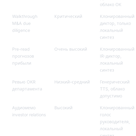
облако ОК
Walkthrough
Критический
Клонированный
M&A due
диктор, только
diligence
локальный
синтез
Pre-read
Очень высокий
Клонированный
прогнозов
IR-диктор,
прибыли
локальный
синтез
Ревью OKR
Низкий–средний
Генерический
департамента
TTS, облако
допустимо
Аудиомемо
Высокий
Клонированный
investor relations
голос
руководителя,
локальный
синтез