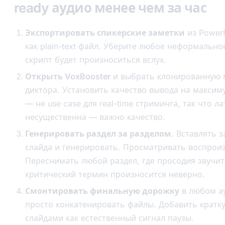
ready аудио менее чем за час
Экспортировать спикерские заметки
из PowerP
как plain-text файл. Уберите любое неформальн
скрипт будет произноситься вслух.
Открыть VoxBooster
и выбрать клонированную м
диктора. Установить качество вывода на максиму
— не use case для real-time стриминга, так что л
несущественна — важно качество.
Генерировать раздел за разделом.
Вставлять з
слайда и генерировать. Просматривать воспрои
Переснимать любой раздел, где просодия звучит
критический термин произносится неверно.
Смонтировать финальную дорожку
в любом а
просто конкатенировать файлы. Добавить кратк
слайдами как естественный сигнал паузы.