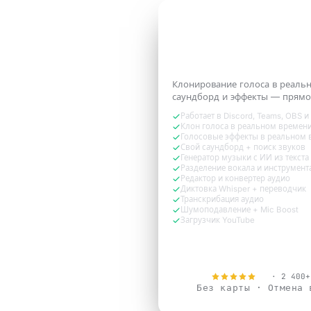
3 ДНЯ БЕСПЛАТНО
Звучи как та
верси
которая нужна зво
Клонирование голоса в реаль
саундборд и эффекты — прямо
Работает в Discord, Teams, OBS и
Клон голоса в реальном времени
Голосовые эффекты в реальном 
Свой саундборд + поиск звуков
Генератор музыки с ИИ из текста
Разделение вокала и инструмент
Редактор и конвертер аудио
Диктовка Whisper + переводчик
Транскрибация аудио
Шумоподавление + Mic Boost
Загрузчик YouTube
Попробовать бе
4.9
· 2 400+
Без карты · Отмена 