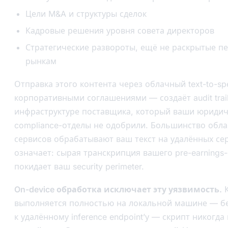
Цели M&A и структуры сделок
Кадровые решения уровня совета директоров
Стратегические развороты, ещё не раскрытые п
рынкам
Отправка этого контента через облачный text-to-sp
корпоративными соглашениями — создаёт audit trai
инфраструктуре поставщика, который ваши юридич
compliance-отделы не одобрили. Большинство обл
сервисов обрабатывают ваш текст на удалённых сер
означает: сырая транскрипция вашего pre-earnings-
покидает ваш security perimeter.
On-device обработка исключает эту уязвимость.
К
выполняется полностью на локальной машине — бе
к удалённому inference endpoint’у — скрипт никогда