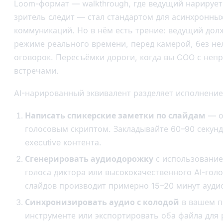
Loom-формат — walkthrough, где ведущий нарирует
зритель следит — стал стандартом для асинхронны
коммуникаций. Но в нём есть трение: ведущий дол
режиме реального времени, перед камерой, без не
оговорок. Пересъёмки дороги, когда вы COO с не
встречами.
AI-нарированный эквивалент разделяет исполнение 
Написать спикерские заметки по слайдам
— о
голосовым скриптом. Закладывайте 60–90 секунд
executive контента.
Сгенерировать аудиодорожку
с использование
голоса диктора или высококачественного AI-голо
слайдов производит примерно 15–20 минут ауди
Синхронизировать аудио с колодой
в вашем п
инструменте или экспортировать оба файла для 