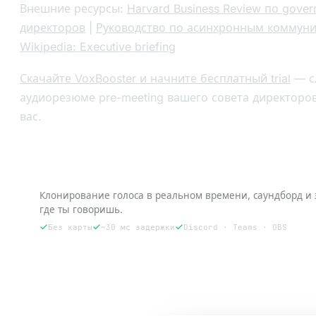
Внешние ресурсы:
Harvard Business Review по gover
директоров
|
Руководство по асинхронным коммун
Wikipedia: Executive briefing
Скачайте VoxBooster и начните бесплатный trial
— с
аудиорезюме pre-meeting вашего совета директоров
вас.
Попробуй VoxBooster — 3 дня бесплатно
Клонирование голоса в реальном времени, саундборд и
где ты говоришь.
Без карты
~30 мс задержки
Discord · Teams · OBS
Попробовать 3 дня бесплатно