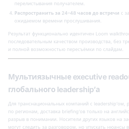
перелистывания получателем.
Распространить за 24–48 часов до встречи
с з
ожидаемом времени прослушивания.
Результат функционально идентичен Loom walkthrou
последовательным качеством производства, без тр
и полной возможностью пересъёмки по слайдам.
Мультиязычные executive reado
глобального leadership’а
Для транснациональных компаний с leadership’ом,
по регионам, доставка briefing’ов только на англий
разрыв в понимании. Носители других языков на за
могут следить за разговором, но упускать нюансы 