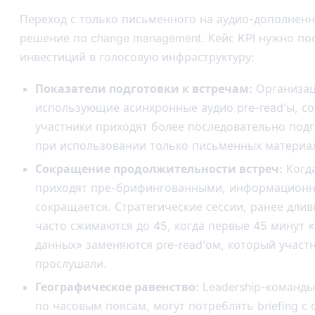
Переход с только письменного на аудио-дополненны
решение по change management. Кейс KPI нужно по
инвестиций в голосовую инфраструктуру:
Показатели подготовки к встречам:
Организац
использующие асинхронные аудио pre-read’ы, с
участники приходят более последовательно под
при использовании только письменных материа
Сокращение продолжительности встреч:
Когда
приходят пре-брифингованными, информационна
сокращается. Стратегические сессии, ранее дли
часто сжимаются до 45, когда первые 45 минут 
данных» заменяются pre-read’ом, который участ
прослушали.
Географическое равенство:
Leadership-команды
по часовым поясам, могут потреблять briefing с