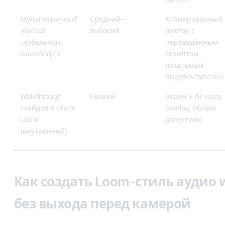
Мультиязычный
Средний–
Клонированный
readout
высокий
диктор с
глобального
переведённым
leadership’а
скриптом,
локальный
предпочтителен
Walkthrough
Низкий
Экран + AI voice
слайдов в стиле
overlay, облако
Loom
допустимо
(внутренний)
Как создать Loom-стиль аудио 
без выхода перед камерой