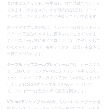
クス中にスクリプトから生成し、後で洗練することが
できます。小さなスタジオが最終的な記録にコミット
する前に、タイミングと性能を聞くことができます。
オーディオブック
の場合、ナレーターは異なるキャラ
クターの完全なキャストに音声を出すことができま
す。リスナーは常にダイアログタグなしで誰が話して
いるかを知っており、各キャラクターは長い本全体で
一貫性が保たれます。
テーブルトップロールプレイゲーム
では、ゲームマス
ターは各リカーリングNPCにプリセットを割り当て、
セッション中にリアルタイムでそれらの間をスイッチ
して、Discord音声チャネルに直接ルーティングし
て、プレイヤーは悪役の声で悪役を聞きます。
VTuberアンサンブル
の場合、1人のオペレーターが複
数のオンスクリーンキャラクターを実行でき、それぞ