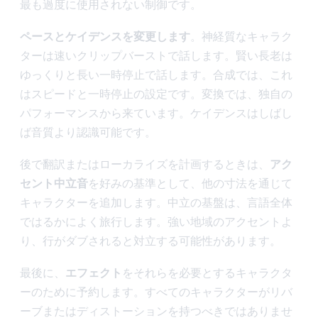
最も過度に使用されない制御です。
ペースとケイデンスを変更します
。神経質なキャラク
ターは速いクリップバーストで話します。賢い長老は
ゆっくりと長い一時停止で話します。合成では、これ
はスピードと一時停止の設定です。変換では、独自の
パフォーマンスから来ています。ケイデンスはしばし
ば音質より認識可能です。
後で翻訳またはローカライズを計画するときは、
アク
セント中立音
を好みの基準として、他の寸法を通じて
キャラクターを追加します。中立の基盤は、言語全体
ではるかによく旅行します。強い地域のアクセントよ
り、行がダブされると対立する可能性があります。
最後に、
エフェクト
をそれらを必要とするキャラクタ
ーのために予約します。すべてのキャラクターがリバ
ーブまたはディストーションを持つべきではありませ