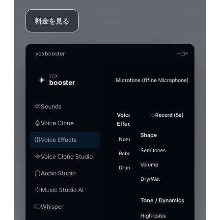
料金を見る
—
□
×
voxbooster
VOX
Microfone (fifine Microphone)
booster
Sounds
Generate an audio file in the clon
Audio Studio
Music Studio AI
Mic Boost
Voice
Strength
Overview
Soundboard
Voice
Whisper
Suppression
Sound
+ Add Sound
Record (5s)
Record (5s)
Test mic
Re
Fo
Convert a clip offline (without the real-time limi
AI audio tools — everything runs on your PC
Create songs from scratch out of a text prompt 
Adjust your mic directly — works in any app (Di
Voice Clone
Clone
Effects
Model
plays
Gentle
PC
games), with or without a voice effect.
Stop ·
LAUNCHES
Search
Enable to
Noise
Split vocals from instrumental
Voice
Referenc
Volume
Pitch
Shape
Push-to-talk
Engine
Ctrl+F2
16
airhorn-
Model
Voice Effects
None
Villain
Cartoon
Demon
Heli
transform
RUNTIME
Describe the
Lyrics
Microphone gain
suppression
engine
installed
Use
01.mp3
Music1.wav
"small"
Split tracks
Deeper
Mute
Voice focus
your
music
example
Makes your mic louder. 100% = no change
Semitones
Hotkey
[Verse
Off —
DAYS USED
Robot
Megaphone
⚡
Whisper
Giant
loaded
airhorn-01.mp3
Ctrl+F3
⋮⋮
Drop 
Voice Clone Studio
voice in
Lite
9
rimshot.wav
Ready
Grab t
background
Vocals
Wide
Energetic synth-pop anthem,
GPU
Save MP3
+ Add to S
466 MB ·
real-time
microp
Volume
FIRST LAUNCH
Fast and light, smaller
Language
bright arpeggiated synths,
Level
Drunk
noise passes
Underwater
Gain
Stadium
Walkie
Hotkeys
7
vine-
recommended,
night 
rimshot
Ctrl+F4
⋮⋮
Audio Studio
0
download
punchy electronic drums, a
through
Flip a
boom.mp3
balanced
Dry/Wet
Reco
driving bassline and confident
Model
Select
~1.2 GB
unchanged.
In
I beco
Play
Time per effect
Windows volume
Output
male vocals. Around 120 BPM.
Music Studio AI
applause-loop
Ctrl+F6
[Choru
⋮⋮
Instrumental
Use ref
Save MP3
+ Add to S
Voice
5
sad-
Small —
The mic capture volume in Windows. If it is
Voxboo
Out
Engine
Custom
Stop
violin
Tone / Dynamics
Pro
Ready
Model
raise it here before the gain.
466 MB ·
me hig
0
Mode
Whisper
Studio
error-beep
Ctrl+1
⋮⋮
Create
Turn m
Duration
Better quality, heavier
balanced
Ghost
4
crowd-
MB
Quality
EV
RC
JP
English
Next
into f
High-pass
Enhance
60s
music
~2.3 GB
Settings
Post