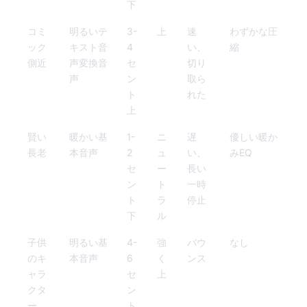
下
コミ
明るいテ
3-
上
速
わずかな圧
ック
キスト音
4
い、
縮
側近
声変換音
セ
切り
声
ン
取ら
ト
れた
上
賢い
暖かい基
1-
ニ
遅
優しい暖か
長老
本音声
2
ュ
い、
みEQ
セ
ー
長い
ン
ト
一時
ト
ラ
停止
下
ル
子供
明るい基
4-
強
バウ
なし
のキ
本音声
6
く
ンス
ャラ
セ
上
クタ
ン
ー
ト