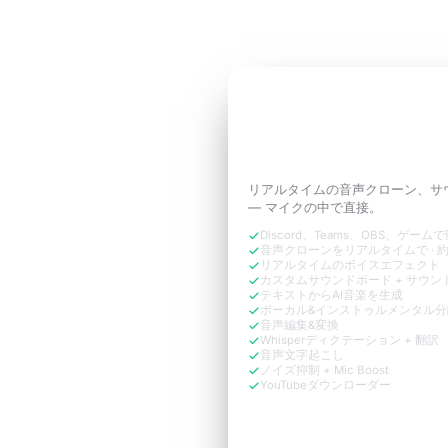
3日間無料トライアル
通話に必要な
あなた
ように響かせよう。
リアルタイムの音声クローン、サ
— マイクの中で直接。
Discord、Teams、OBS、ゲーム
音声クローンをリアルタイムで · 約
リアルタイムのボイスエフェクト
カスタムサウンドボード + サウン
テキストからAI音楽を生成
ボーカル&インストゥルメンタル分
音声編集&変換
Whisperディクテーション + 翻訳
音声文字起こし
ノイズ抑制 + Mic Boost
YouTubeダウンローダー
今すぐ無料で