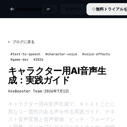
voxbooster
ログイン
無料トライアル
JP
← ブログに戻る
#text-to-speech
#character-voice
#voice-effects
#game-dev
#2026
キャラクター用AI音声生
成：実践ガイド
VoxBooster Team
·
2026年7月1日
キャラクター用AI音声生成で、キャストごとに
異なり一貫性のある声を作る実践ガイド。テキ
スト音声変換と音声変換、ピッチ・フォーマン
ト調整、リバーブなどエフェクトチェーンの組