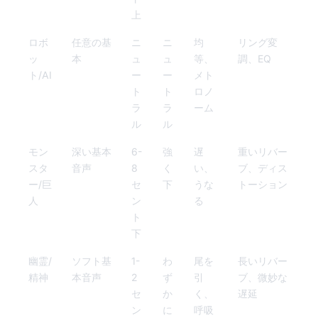
上
ロボ
任意の基
ニ
ニ
均
リング変
ッ
本
ュ
ュ
等、
調、EQ
ト/AI
ー
ー
メト
ト
ト
ロノ
ラ
ラ
ーム
ル
ル
モン
深い基本
6-
強
遅
重いリバー
スタ
音声
8
く
い、
ブ、ディス
ー/巨
セ
下
うな
トーション
人
ン
る
ト
下
幽霊/
ソフト基
1-
わ
尾を
長いリバー
精神
本音声
2
ず
引
ブ、微妙な
セ
か
く、
遅延
ン
に
呼吸