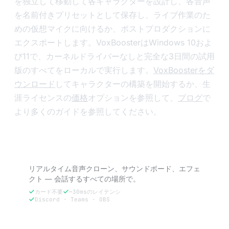
を独立して移動して各キャラクターを設計し、各音声
を名前付きプリセットとして保存し、ライブ作業のた
めの仮想マイクに向けるか、ポストプロダクションに
エクスポートします。VoxBoosterはWindows 10およ
び11で、カーネルドライバーなしと完全な3日間の試用
版のすべてをローカルで実行します。
VoxBoosterをダ
ウンロード
してキャラクターの構築を開始するか、生
涯ライセンスの
価格
オプションを参照して、
ブログ
で
より多くのガイドを参照してください。
VoxBoosterを試す — 3日間無料。
リアルタイム音声クローン、サウンドボード、エフェ
クト — 会話するすべての場所で。
カード不要
~30msのレイテンシ
Discord · Teams · OBS
3日間無料で試す