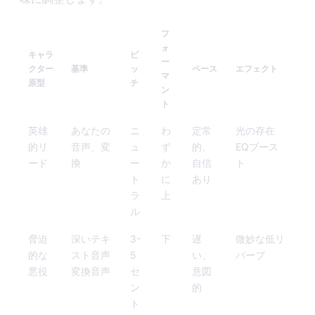
フ
ォ
キャラ
ピ
ー
クター
基準
ッ
ペース
エフェクト
マ
原型
チ
ン
ト
英雄
あなたの
ニ
わ
定常
光の存在
的リ
音声、変
ュ
ず
的、
EQブース
ード
換
ー
か
自信
ト
ト
に
あり
ラ
上
ル
脅迫
深いテキ
3-
下
遅
微妙な低リ
的な
スト音声
5
い、
バーブ
悪役
変換音声
セ
意図
ン
的
ト