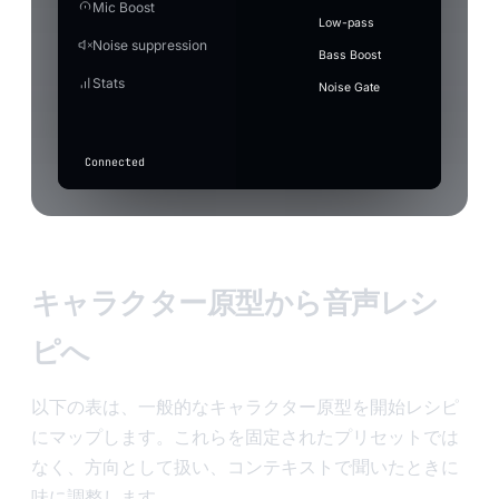
cheer
Mic Boost
Auto Level
sad-violin.wav
Cartoon
⋮⋮
Off — mic
Audio editor
Audio trans
Latency
Marcus
Elena Vox
Ray
Jin Park
Low-pass
Music
Keeps your voice at a steady volume — lifts the quiet
Status
GPU
CPU
goes
3
Save
+ Add
record-
Punctuation
What to 
Model
Blake
Calder
Processing
Cut and stitch pieces of
Villain
Auto
Tr
Noise suppression
without blowing out the peaks.
20260717_183012.mp3
MP3
Soun
(auto)
through
vine-boom
⋮⋮
scratch
Type the t
the audio. Drag on the
Bass Boost
unchanged
Latency
waveform to select.
2
Apply with effect active
drum-
Stats
Press
(only basic
record-scratch
⋮⋮
Noise Gate
roll.wav
When on, gain/auto-level also apply while a voice eff
F7
suppression
Quality
active.
applies if
in
drum-roll
⋮⋮
toggled
any
above).
app
Connected
to
transcribe
Input
level
キャラクター原型から音声レシ
ピへ
以下の表は、一般的なキャラクター原型を開始レシピ
にマップします。これらを固定されたプリセットでは
なく、方向として扱い、コンテキストで聞いたときに
味に調整します。