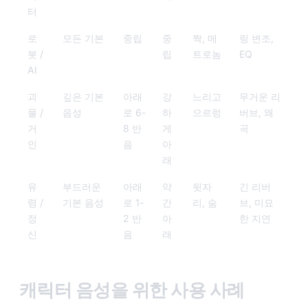
터
로
모든 기본
중립
중
짝, 메
링 변조,
봇 /
립
트로놈
EQ
AI
괴
깊은 기본
아래
강
느리고
무거운 리
물 /
음성
로 6-
하
으르렁
버브, 왜
거
8 반
게
곡
인
음
아
래
유
부드러운
아래
약
뒷자
긴 리버
령 /
기본 음성
로 1-
간
리, 숨
브, 미묘
정
2 반
아
한 지연
신
음
래
캐릭터 음성을 위한 사용 사례