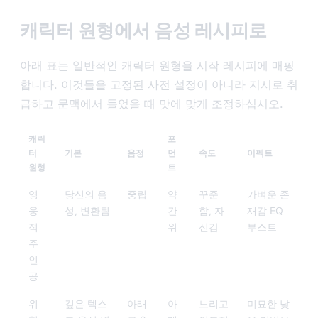
캐릭터 원형에서 음성 레시피로
아래 표는 일반적인 캐릭터 원형을 시작 레시피에 매핑
합니다. 이것들을 고정된 사전 설정이 아니라 지시로 취
급하고 문맥에서 들었을 때 맛에 맞게 조정하십시오.
캐릭
포
터
기본
음정
먼
속도
이펙트
원형
트
영
당신의 음
중립
약
꾸준
가벼운 존
웅
성, 변환됨
간
함, 자
재감 EQ
적
위
신감
부스트
주
인
공
위
깊은 텍스
아래
아
느리고
미묘한 낮