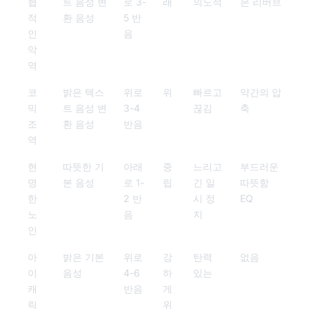
협
트 음성 변
로 3-
래
의도적
은 리버브
적
환 음성
5 반
인
음
악
역
코
밝은 텍스
위로
위
빠르고
약간의 압
믹
트 음성 변
3-4
끊김
축
조
환 음성
반음
역
현
따뜻한 기
아래
중
느리고
부드러운
명
본 음성
로 1-
립
긴 일
따뜻함
한
2 반
시 정
EQ
노
음
지
인
아
밝은 기본
위로
강
탄력
없음
이
음성
4-6
하
있는
캐
반음
게
릭
위