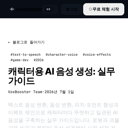
voxbooster
로그인
무료 체험 시작
KR
← 블로그로 돌아가기
#text-to-speech
#character-voice
#voice-effects
#game-dev
#2026
캐릭터용 AI 음성 생성: 실무
가이드
VoxBooster Team
·
2026년 7월 1일
텍스트 음성 변환, 음성 변환, 피치·포먼트 형성과
이펙트 체인으로 캐릭터마다 뚜렷하고 일관된 AI
음성을 구축하는 실무 가이드입니다. 로봇과 괴물
같은 비인간 캐릭터 음성 설계부터 사전 설정 저