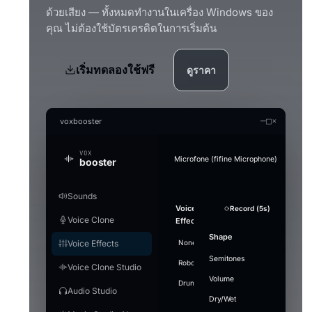
ด้วยเสียง — ทั้งหมดทำงานในเครื่อง Windows ของ
คุณ ไม่ต้องใช้บัตรเครดิตในการเริ่มต้น
เริ่มทดลองใช้ฟรี
ดูราคา
—
□
×
voxbooster
VOX
Microfone (fifine Microphone)
booster
Sounds
Generate an audio file in the cl
Audio Studio
Music Studio AI
Mic Boost
Voice
Strength
Overview
Soundboard
Voice
Whisper
Suppression
Sound
+ Add Sound
Record (5s)
Record (5s)
Test mic
Convert a clip offline (without the real-time l
AI audio tools — everything runs on your PC
Create songs from scratch out of a text prom
Adjust your mic directly — works in any app 
Voice Clone
Clone
Effects
Model
plays
Gentle
PC
games), with or without a voice effect.
Stop ·
LAUNCHES
Search
Enable to
Noise
Split vocals from instrumental
Voice
Refer
Volume
Pitch
Shape
Push-to-talk
Engine
Ctrl+F2
16
airhorn-
Model
Voice Effects
None
Villain
Cartoon
Demon
He
transform
RUNTIME
Describe the
Lyr
Microphone gain
suppression
engine
installed
Use
01.mp3
Music1.wav
"small"
Split tracks
Deeper
Mute
Voice focus
your
music
example
Makes your mic louder. 100% = no cha
Semitones
Hotkey
[Ve
Off —
DAYS USED
Robot
Megaphone
⚡
Whisper
Giant
loaded
airhorn-01.mp3
Ctrl+F3
⋮⋮
Dr
Voice Clone Studio
voice in
Lite
9
rimshot.wav
Ready
Gra
background
Vocals
Wide
Energetic synth-pop anthem,
GPU
Save MP3
+ Add t
466 MB ·
real-time
mic
Volume
FIRST LAUNCH
Fast and light, smaller
Language
bright arpeggiated synths,
Level
Drunk
noise passes
Underwater
Gain
Stadium
Walki
Hotkeys
7
vine-
recommended,
nig
rimshot
Ctrl+F4
⋮⋮
Audio Studio
download
punchy electronic drums, a
through
Fli
boom.mp3
balanced
Dry/Wet
R
driving bassline and confident
Model
Select
~1.2 GB
unchanged.
In
I b
Play
Time per effect
Windows volume
Output
male vocals. Around 120 BPM.