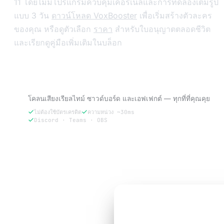
11 โดยไม่มีโปรแกรมควบคุมเคอร์เนลและการทดลองเต็มรูป
แบบ 3 วัน
ดาวน์โหลด VoxBooster
เพื่อเริ่มสร้างตัวละคร
ของคุณ หรือดูตัวเลือก
ราคา
สำหรับใบอนุญาตตลอดชีวิต
และเรียกดูคู่มือเพิ่มเติมในบล็อก
ลอง VoxBooster — ทดลองใช้ฟรี 3 วัน
โคลนเสียงเรียลไทม์ ซาวด์บอร์ด และเอฟเฟกต์ — ทุกที่ที่คุณคุย
ไม่ต้องใช้บัตรเครดิต
ความหน่วง ~30ms
Discord · Teams · OBS
ลองฟรี 3 วัน
ทดลองใช้ฟรี 3 วัน
ฟังดูเหมือน
เวอร์ชันขอ