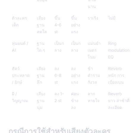
นาน
ตัวละคร
เสียง
ขึ้น
ขึ้น
ร่าเริง
ไม่มี
เด็ก
ฐาน
4-6
อย่าง
สดใส
st
แรง
หุ่นยนต์ /
ฐาน
เป็นก
เป็นก
แม่นยำ
Ring
AI
ใด ๆ
ลาง
ลาง
เมตร
modulation
โนม
EQ
สัตว์
เสียง
ลง
ลง
ช้า
Reverb
ประหลาด
ฐาน
6-8
อย่าง
คำราม
หนัก การ
/ ยักษ์
ลึก
st
แรง
กังวล
เบี่ยงเบน
ผี /
เสียง
ลง 1-
ค่อน
ลาก
Reverb
วิญญาณ
ฐาน
2 st
ข้าง
หายใจ
ยาว ล่าช้าที่
นุ่ม
ลง
ละเอียด
กรณีการใช้สำหรับเสียงตัวละคร