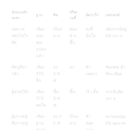
ต้นแบบตัว
ฟรีเค
ฐาน
พิช
อัตราเร็ว
เอฟเฟกต์
ละคร
วนซี์
บทบาท
เสียง
เป็นก
ค่อน
คงที่
เพิ่มการมีอยู่
หลักไฮโร
ของ
ลาง
ข้าง
มั่นใจ
EQ เบา ๆ
อิค
คุณ
ขึ้น
แปลง
แล้ว
ศัตรูที่น่า
เสียง
ลง
ลง
ช้า
Reverb ต่ำ
กลัว
TTS
3-5
เจตนา
ที่ละเอียด
ลึก
st
ผู้ช่วยโจ๊ก
เสียง
ขึ้น
ขึ้น
เร็ว สั้น
การบีบอัด
TTS
3-4
เบา ๆ
สดใส
st
ผู้ปราชญ์
เสียง
ลง 1-
เป็นก
ช้า
ความอบอุ่น
ที่ปราชญ์
ฐาน
2 st
ลาง
หยุด
EQ นุ่มนวล
อบอุ่น
นาน