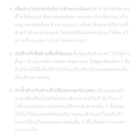
เพิ่มห่วงโซ่เอฟเฟกต์หากตัวละครต้องการ
สำหรับตัวละคร
ที่ไม่ใช่มนุษย์ ชั้นเอฟเฟกต์เช่น reverb การเบี่ยงเบน หรือ
ring modulation ด้านบนของการตั้งค่าพิชและฟรีเควนซี์
สำหรับตัวละครมนุษย์ โดยปกติปิดเอฟเฟกต์และให้พิช ฟรี
เควนซี์ และอัตราเร็วกำหนดพวกเขา
บันทึกพรีเซ็ตด้วยชื่อที่ชัดเจน
ตั้งชื่อหลังตัวละคร ไม่ใช่การ
ตั้งค่า ตัวอย่างเช่น Villain-Kael แทน Deep-Reverb-1 ชื่อ
ที่อธิบายได้คือสิ่งที่ทำให้เสียงเรียกคืนได้และสอดคล้องกัน
เป็นเดือนภายหลัง
ทำซ้ำสำหรับส่วนที่เหลือของชุดนักแสดง
สร้างแต่ละตัว
ละครที่เหลือเป็นพรีเซ็ตของตัวเอง จงมีจิตสำนึกในการ
เปลี่ยนแปลงอย่างน้อยสองมิติจากตัวละครอื่น ๆ ทั้งหมด
เพื่อไม่ให้สองคนทับซ้อนกัน ทดลองตัวละครใหม่กับตัว
ละครที่มีอยู่ในบทสนทนาผสมสั้น ๆ เพื่อยืนยันว่าพวกเขา
แยกแยะได้