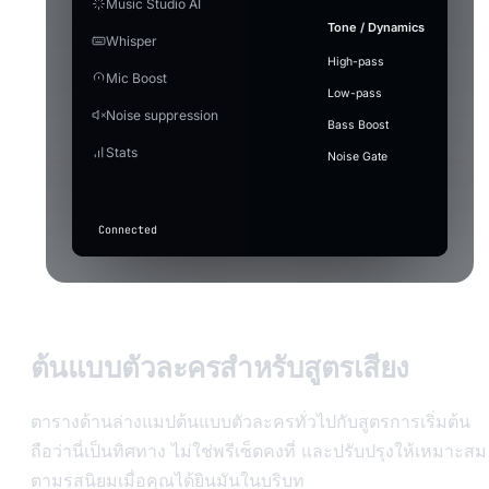
Music Studio AI
applause-loop
Ctrl+F6
[Ch
⋮⋮
Instrumental
Use 
Save MP3
+ Add t
Voice
5
sad-
Small —
The mic capture volume in Windows. If i
Vox
Out
Engine
Custom
Stop
violin
Tone / Dynamics
Pro
Ready
Model
raise it here before the gain.
466 MB ·
me 
Mode
Whisper
Studio
error-beep
Ctrl+1
⋮⋮
Create
Tur
Duration
Better quality, heavier
balanced
Ghost
4
crowd-
MB
Quality
EV
RC
JP
English
Next
int
High-pass
Enhance
60s
music
~2.3 GB
Settings
Post
cheer
Mic Boost
Auto Level
sad-violin.wav
Cartoon
⋮⋮
Off — mic
Audio editor
Audio tr
Latency
Marcus
Elena Vox
Ray
Jin Pa
Low-pass
Music
Keeps your voice at a steady volume — lifts the q
Status
GPU
CPU
goes
3
Save
+ 
record-
Punctuation
What 
Model
Blake
Calder
Processing
Cut and stitch pieces of
Villain
Auto
Noise suppression
without blowing out the peaks.
20260717_183012.mp3
MP3
S
(auto)
through
vine-boom
⋮⋮
scratch
Type th
the audio. Drag on the
Bass Boost
unchanged
Latency
waveform to select.
2
Apply with effect active
drum-
Stats
Press
(only basic
record-scratch
⋮⋮
Noise Gate
roll.wav
When on, gain/auto-level also apply while a voice 
F7
suppression
Quality
active.
applies if
in
drum-roll
⋮⋮
toggled
any
above).
app
Connected
to
transcribe
Input
level
ต้นแบบตัวละครสำหรับสูตรเสียง
ตารางด้านล่างแมปต้นแบบตัวละครทั่วไปกับสูตรการเริ่มต้น
ถือว่านี่เป็นทิศทาง ไม่ใช่พรีเซ็ตคงที่ และปรับปรุงให้เหมาะสม
ตามรสนิยมเมื่อคุณได้ยินมันในบริบท