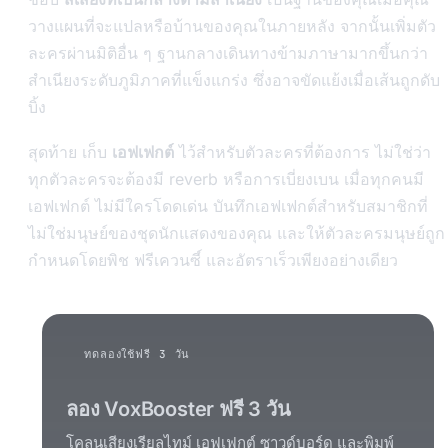
วางแผนที่จะแปลหรือบ้านของคุณในภายหลัง จากนั้นเพิ่มตัว
ละครผ่านมิติอื่น ๆ ฐานกลางเดินทางข้ามภาษามากขึ้นกว่า
สำเนียงระดับภูมิภาคที่แข็งแกร่ง ซึ่งอาจขัดแย้งเมื่อเส้นถูกดับ
บิ้ง
สุดท้าย เก็บ
เอฟเฟกต์
ไว้สำหรับตัวละครที่ต้องการ ไม่ใช่ว่า
ทุกตัวละครจะต้องมี reverb หรือการเบี่ยงเบน เมื่อทุกคนมี
เอฟเฟกต์ ไม่มีใครโดดเด่น บันทึกเอฟเฟกต์สำหรับสมาชิกที่
ไม่ใช่มนุษย์ของชุดนักแสดงของคุณ และให้ตัวละครมนุษย์ถูก
กำหนดโดยพิช ฟรีเควนซี์ และอัตราเร็วเพียงอย่างเดียว
ทดลองใช้ฟรี 3 วัน
ลอง VoxBooster ฟรี 3 วัน
โคลนเสียงเรียลไทม์ เอฟเฟกต์ ซาวด์บอร์ด และพิมพ์