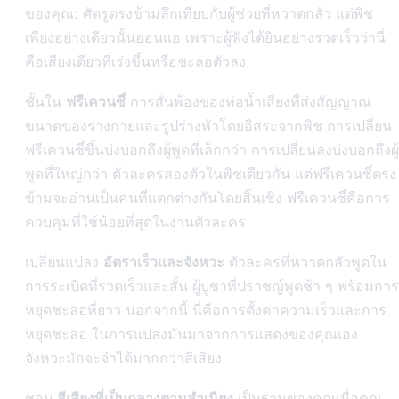
ของคุณ: ศัตรูตรงข้ามลึกเทียบกับผู้ช่วยที่หวาดกลัว แต่พิช
เพียงอย่างเดียวนั้นอ่อนแอ เพราะผู้ฟังได้ยินอย่างรวดเร็วว่านี่
คือเสียงเดียวที่เร่งขึ้นหรือชะลอตัวลง
ชั้นใน
ฟรีเควนซี์
การสั่นพ้องของท่อน้ำเสียงที่ส่งสัญญาณ
ขนาดของร่างกายและรูปร่างหัวโดยอิสระจากพิช การเปลี่ยน
ฟรีเควนซี์ขึ้นบ่งบอกถึงผู้พูดที่เล็กกว่า การเปลี่ยนลงบ่งบอกถึงผู้
พูดที่ใหญ่กว่า ตัวละครสองตัวในพิชเดียวกัน แต่ฟรีเควนซี์ตรง
ข้ามจะอ่านเป็นคนที่แตกต่างกันโดยสิ้นเชิง ฟรีเควนซี์คือการ
ควบคุมที่ใช้น้อยที่สุดในงานตัวละคร
เปลี่ยนแปลง
อัตราเร็วและจังหวะ
ตัวละครที่หวาดกลัวพูดใน
การระเบิดที่รวดเร็วและสั้น ผู้บูชาที่ปราชญ์พูดช้า ๆ พร้อมการ
หยุดชะลอที่ยาว นอกจากนี้ นี่คือการตั้งค่าความเร็วและการ
หยุดชะลอ ในการแปลงมันมาจากการแสดงของคุณเอง
จังหวะมักจะจำได้มากกว่าสีเสียง
ชอบ
สีเสียงที่เป็นกลางตามสำเนียง
เป็นฐานของคุณเมื่อคุณ