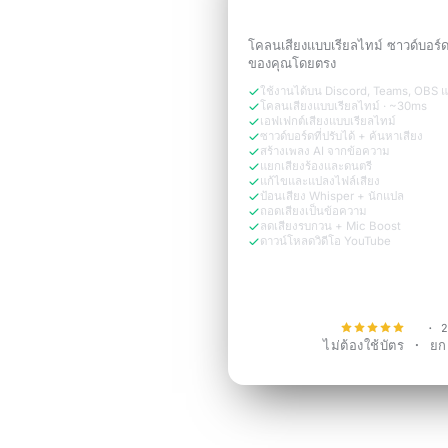
ต้องการ
โคลนเสียงแบบเรียลไทม์ ซาวด์บอร์
ของคุณโดยตรง
ใช้งานได้บน Discord, Teams, OBS 
โคลนเสียงแบบเรียลไทม์ · ~30ms
เอฟเฟกต์เสียงแบบเรียลไทม์
ซาวด์บอร์ดที่ปรับได้ + ค้นหาเสียง
สร้างเพลง AI จากข้อความ
แยกเสียงร้องและดนตรี
แก้ไขและแปลงไฟล์เสียง
ป้อนเสียง Whisper + นักแปล
ถอดเสียงเป็นข้อความ
ลดเสียงรบกวน + Mic Boost
ดาวน์โหลดวิดีโอ YouTube
ทดลองใช้ฟรีตอ
4.9
· 2
ไม่ต้องใช้บัตร · ยกเล