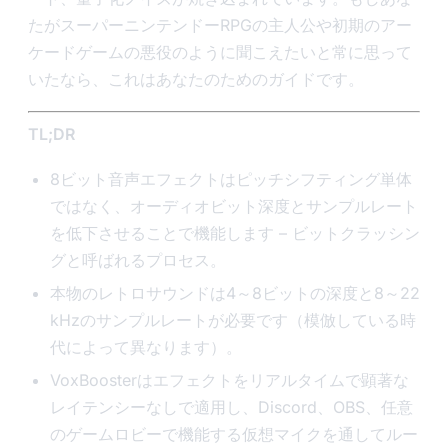
たがスーパーニンテンドーRPGの主人公や初期のアー
ケードゲームの悪役のように聞こえたいと常に思って
いたなら、これはあなたのためのガイドです。
TL;DR
8ビット音声エフェクトはピッチシフティング単体
ではなく、オーディオビット深度とサンプルレート
を低下させることで機能します – ビットクラッシン
グと呼ばれるプロセス。
本物のレトロサウンドは4～8ビットの深度と8～22
kHzのサンプルレートが必要です（模倣している時
代によって異なります）。
VoxBoosterはエフェクトをリアルタイムで顕著な
レイテンシーなしで適用し、Discord、OBS、任意
のゲームロビーで機能する仮想マイクを通してルー