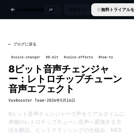
voxbooster
ログイン
無料トライアル
JP
← ブログに戻る
#voice-changer
#8-bit
#voice-effects
#how-to
8ビット音声チェンジャ
ー：レトロチップチューン
音声エフェクト
VoxBooster Team
·
2026年5月16日
8ビット音声チェンジャーで声をリアルタイムに
本物のレトロチップチューン音声へ変換する方
法を解説。ビットクラッシングの仕組み、NES