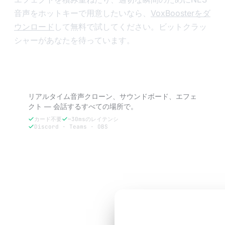
音声をホットキーで用意したいなら、
VoxBoosterをダ
ウンロード
して無料で試してください。ビットクラッ
シャーがあなたを待っています。
VoxBoosterを試す — 3日間無料。
リアルタイム音声クローン、サウンドボード、エフェ
クト — 会話するすべての場所で。
カード不要
~30msのレイテンシ
Discord · Teams · OBS
3日間無料で試す
3日間無料トライアル
通話に必要な
あなた