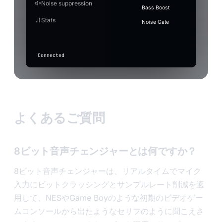
Villain
Auto
Tr
Noise suppression
without blowing out the peaks.
20260717_183012.mp3
MP3
Soun
(auto)
through
vine-boom
⋮⋮
scratch
Type the t
the audio. Drag on the
Bass Boost
unchanged
Latency
waveform to select.
2
Apply with effect active
drum-
Stats
Press
(only basic
record-scratch
⋮⋮
Noise Gate
roll.wav
When on, gain/auto-level also apply while a voice eff
F7
suppression
Quality
active.
applies if
in
drum-roll
⋮⋮
toggled
any
above).
app
Connected
to
transcribe
Input
level
よくあるご質問
8ビット音声チェンジャーとは何ですか？
8ビット音声チェンジャーは、リアルタイムでマイク
入力にビットクラッシングとサンプルレート削減を適
用して、NESやGame Boyのような初期のビデオゲー
ムコンソールから出たようなセリフのように聞こえさ