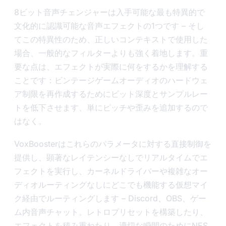
8ビット音声チェンジャーは入手可能な最も特異的で
文化的に認識可能な音声エフェクトの1つです – そし
てこの特異性のため、正しいコンテキストで使用した
場合、一般的なフィルターよりも強く着地します。重
要な点は、エフェクトが実際に何をするかを理解する
ことです：ビンテージゲームオーディオのハードウェ
ア制限を再作成するためにビット深度とサンプルレー
トを低下させます、単にピッチや歪みを追加するので
はなく。
VoxBoosterはこれらのパラメータに対する直接制御を
提供し、顕著なレイテンシーなしでリアルタイムでエ
フェクトを実行し、カーネルドライバーや複雑なオー
ディオルーティングなしにどこでも機能する仮想マイ
ク経由でルーティングします – Discord、OBS、ゲー
ム内音声チャット。レトロプリセットを構築したり、
エフェクトを積み重ねたり、適切な瞬間のためにNES