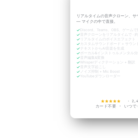
ように響かせよう。
リアルタイムの音声クローン、サ
— マイクの中で直接。
Discord、Teams、OBS、ゲーム
音声クローンをリアルタイムで · 約
リアルタイムのボイスエフェクト
カスタムサウンドボード + サウン
テキストからAI音楽を生成
ボーカル&インストゥルメンタル分
音声編集&変換
Whisperディクテーション + 翻訳
音声文字起こし
ノイズ抑制 + Mic Boost
YouTubeダウンローダー
今すぐ無料で
4.9
· 2,
カード不要 · いつ