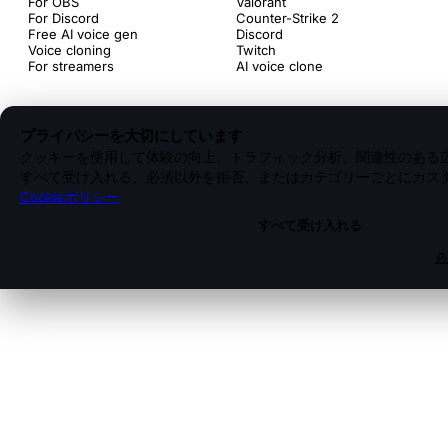
For OBS
Valorant
For Discord
Counter-Strike 2
Free AI voice gen
Discord
Voice cloning
Twitch
For streamers
AI voice clone
プライバシーを大切にしています
クッキーを使用して体験の向上、トラフィック分析、関連性のある
すべて受け入れる、必須以外を拒否、またはカテゴリーごとにカス
Cookieポリシー
すべて受け入れる
必