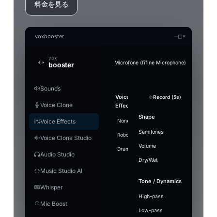
料金を見る
—
□
×
voxbooster
VOX
Microfone (fifine Microphone)
booster
Sounds
Generate an audio file in the clon
Audio Studio
Music Studio AI
Mic Boost
Voice
Strength
Overview
Soundboard
Voice
Whisper
Suppression
Sound
+ Add Sound
Record (5s)
Record (5s)
Test mic
Re
Fo
Convert a clip offline (without the real-time limi
AI audio tools — everything runs on your PC
Create songs from scratch out of a text prompt 
Adjust your mic directly — works in any app (Di
Voice Clone
Clone
Effects
Model
plays
Gentle
PC
games), with or without a voice effect.
Stop ·
LAUNCHES
Search
Enable to
Noise
Split vocals from instrumental
Voice
Referenc
Volume
Pitch
Shape
Push-to-talk
Engine
Ctrl+F2
16
airhorn-
Model
Voice Effects
None
Villain
Cartoon
Demon
Heli
transform
RUNTIME
Describe the
Lyrics
Microphone gain
suppression
engine
installed
Use
01.mp3
Music1.wav
"small"
Split tracks
Deeper
Mute
Voice focus
your
music
example
Makes your mic louder. 100% = no change
Semitones
Hotkey
[Verse
Off —
DAYS USED
Robot
Megaphone
⚡
Whisper
Giant
loaded
airhorn-01.mp3
Ctrl+F3
⋮⋮
Drop 
Voice Clone Studio
voice in
Lite
9
rimshot.wav
Ready
Grab t
background
Vocals
Wide
Energetic synth-pop anthem,
GPU
Save MP3
+ Add to S
466 MB ·
real-time
microp
Volume
FIRST LAUNCH
Fast and light, smaller
Language
bright arpeggiated synths,
Level
Drunk
noise passes
Underwater
Gain
Stadium
Walkie
Hotkeys
7
vine-
recommended,
night 
rimshot
Ctrl+F4
⋮⋮
Audio Studio
0
download
punchy electronic drums, a
through
Flip a
boom.mp3
balanced
Dry/Wet
Reco
driving bassline and confident
Model
Select
~1.2 GB
unchanged.
In
I beco
Play
Time per effect
Windows volume
Output
male vocals. Around 120 BPM.
Music Studio AI
applause-loop
Ctrl+F6
[Choru
⋮⋮
Instrumental
Use ref
Save MP3
+ Add to S
Voice
5
sad-
Small —
The mic capture volume in Windows. If it is
Voxboo
Out
Engine
Custom
Stop
violin
Tone / Dynamics
Pro
Ready
Model
raise it here before the gain.
466 MB ·
me hig
0
Mode
Whisper
Studio
error-beep
Ctrl+1
⋮⋮
Create
Turn m
Duration
Better quality, heavier
balanced
Ghost
4
crowd-
MB
Quality
EV
RC
JP
English
Next
into f
High-pass
Enhance
60s
music
~2.3 GB
Settings
Post
cheer
Mic Boost
Auto Level
sad-violin.wav
Cartoon
⋮⋮
Off — mic
Audio editor
Audio trans
Latency
Marcus
Elena Vox
Ray
Jin Park
Low-pass
Music
Keeps your voice at a steady volume — lifts the quiet
Status
GPU
CPU
goes
3
Save
+ Add
record-
Punctuation
What to 
Model
Blake
Calder
Processing
Cut and stitch pieces of