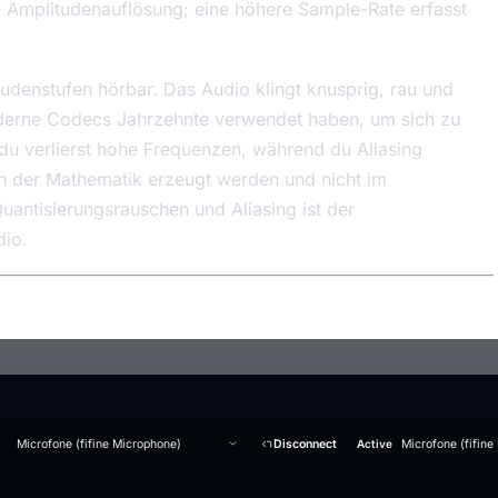
e Amplitudenauflösung; eine höhere Sample-Rate erfasst
denstufen hörbar. Das Audio klingt knusprig, rau und
moderne Codecs Jahrzehnte verwendet haben, um sich zu
du verlierst hohe Frequenzen, während du Aliasing
on der Mathematik erzeugt werden und nicht im
uantisierungsrauschen und Aliasing ist der
dio.
Microfone (fifine Microphone)
Disconnect
Active
Microfone (fifine