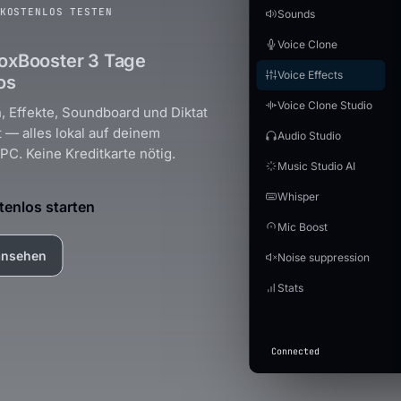
KOSTENLOS TESTEN
Sounds
Voice Clone
oxBooster 3 Tage
Voice Effects
os
Voice Clone Studio
, Effekte, Soundboard und Diktat
t — alles lokal auf deinem
Audio Studio
C. Keine Kreditkarte nötig.
Music Studio AI
Whisper
tenlos starten
Mic Boost
ansehen
Noise suppression
Stats
Connected