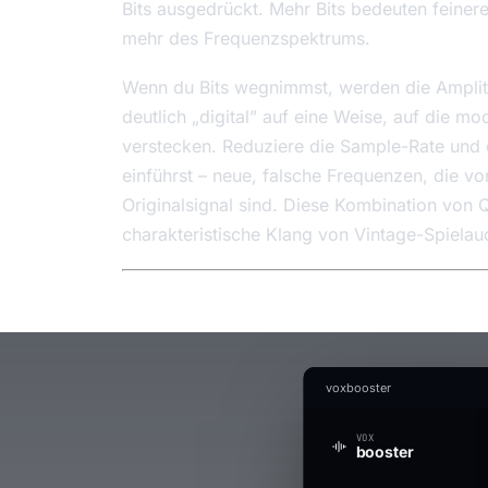
Bits ausgedrückt. Mehr Bits bedeuten feiner
mehr des Frequenzspektrums.
Wenn du Bits wegnimmst, werden die Amplitu
deutlich „digital” auf eine Weise, auf die 
verstecken. Reduziere die Sample-Rate und 
einführst – neue, falsche Frequenzen, die v
Originalsignal sind. Diese Kombination von Q
charakteristische Klang von Vintage-Spielau
voxbooster
VOX
booster