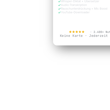
Whisper-Diktat + Übersetzer
Audio-Transkription
Rauschunterdrückung + Mic Boost
YouTube-Downloader
Jetzt kostenlos testen
4.9
· 2.400+ Nu
Keine Karte · Jederzeit