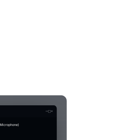
—
□
×
 Microphone)