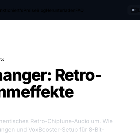
nktioniert's
Preise
Blog
Herunterladen
FAQ
DE
to
hanger: Retro-
mmeffekte
thentisches Retro-Chiptune-Audio um. Wie
llungen und VoxBooster-Setup für 8-Bit-