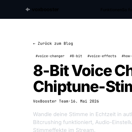
voxbooster
Funktionen
So fu
← Zurück zum Blog
#voice-changer
#8-bit
#voice-effects
#how-
8-Bit Voice C
Chiptune-Sti
VoxBooster Team
·
16. Mai 2026
Wandle deine Stimme in Echtzeit in au
Bitcrushing funktioniert, Audio-Einste
Stimmeffekte im Stream.