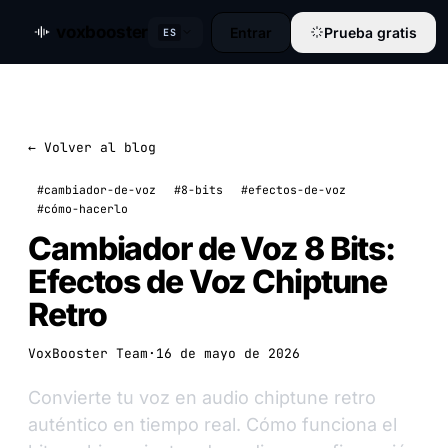
voxbooster
Entrar
Prueba gratis
ES
← Volver al blog
#cambiador-de-voz
#8-bits
#efectos-de-voz
#cómo-hacerlo
Cambiador de Voz 8 Bits:
Efectos de Voz Chiptune
Retro
VoxBooster Team
·
16 de mayo de 2026
Convierte tu voz en audio chiptune retro
auténtico en tiempo real. Cómo funciona el