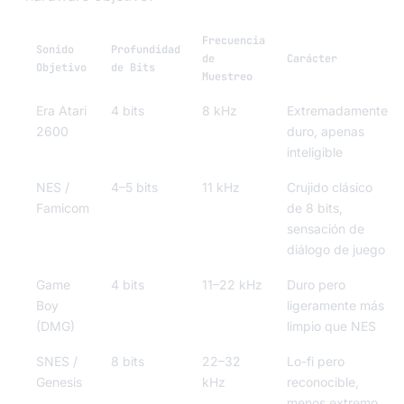
Frecuencia
Sonido
Profundidad
de
Carácter
Objetivo
de Bits
Muestreo
Era Atari
4 bits
8 kHz
Extremadamente
2600
duro, apenas
inteligible
NES /
4–5 bits
11 kHz
Crujido clásico
Famicom
de 8 bits,
sensación de
diálogo de juego
Game
4 bits
11–22 kHz
Duro pero
Boy
ligeramente más
(DMG)
limpio que NES
SNES /
8 bits
22–32
Lo-fi pero
Genesis
kHz
reconocible,
menos extremo