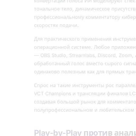
конвертации голоса ИИ моделируют спек
тональное тело, динамическое присутств
профессиональному комментатору киберс
скоростях подачи.
Для практического применения инструме
операционной системе. Любое приложен
— OBS Studio, Streamlabs, Discord, Zoom,
обработанный голос вместо сырого сигн
одинаково полезным как для прямых тран
Спрос на такие инструменты рос паралл
VCT Champions и трансляции финалов L
создавая большой рынок для комментато
полупрофессиональном и любительском 
Play-by-Play против ана