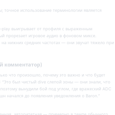
; точное использование терминологии является
y-play выигрывает от профиля с выраженным
рый прорезает игровое аудио в фоновом миксе.
 на нижних средних частотах — они звучат тяжело при
ой комментатор)
лько что произошло, почему это важно и что будет
 “Это был чистый dive слепой зоны — они знали, что
, поэтому вынудили бой под углом, где вражеский ADC
шн начался до появления уведомления о Baron.”
енная, авторитетная — примерно в темпе обычного