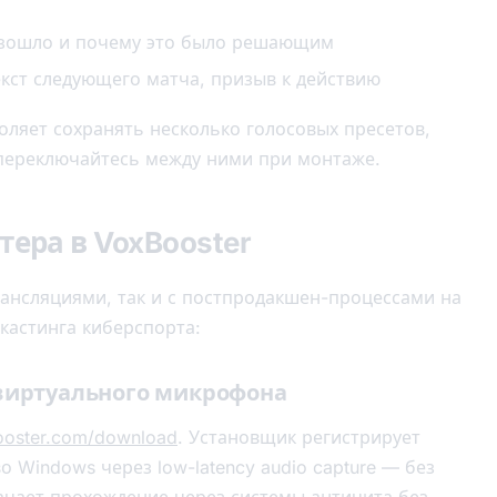
оизошло и почему это было решающим
екст следующего матча, призыв к действию
оляет сохранять несколько голосовых пресетов,
 переключайтесь между ними при монтаже.
тера в VoxBooster
рансляциями, так и с постпродакшен-процессами на
 кастинга киберспорта:
 виртуального микрофона
ooster.com/download
. Установщик регистрирует
 Windows через low-latency audio capture — без
ачает прохождение через системы античита без