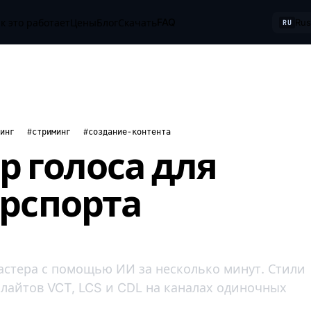
FAQ
к это работает
Цены
Блог
Скачать
Rus
RU
инг
#стриминг
#создание-контента
р голоса для
ерспорта
астера с помощью ИИ за несколько минут. Стили
айлайтов VCT, LCS и CDL на каналах одиночных