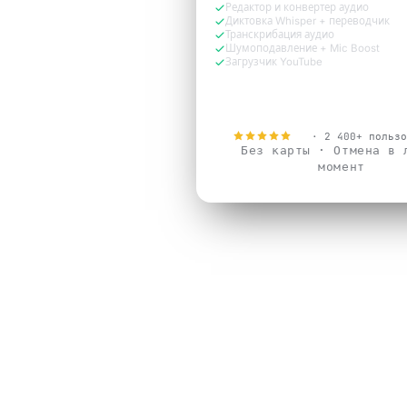
Редактор и конвертер аудио
Диктовка Whisper + переводчик
Транскрибация аудио
Шумоподавление + Mic Boost
Загрузчик YouTube
Попробовать бесплатн
4.9
· 2 400+ пользо
Без карты · Отмена в 
момент