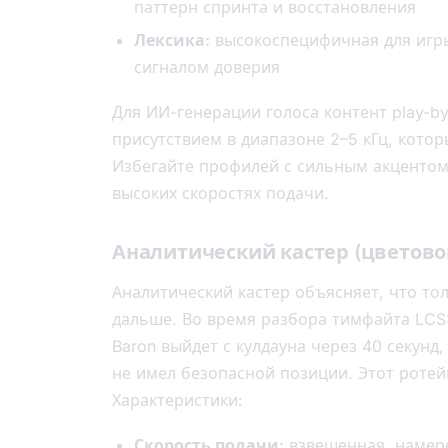
паттерн спринта и восстановления
Лексика:
высокоспецифичная для игры
сигналом доверия
Для ИИ-генерации голоса контент play-b
присутствием в диапазоне 2–5 кГц, кото
Избегайте профилей с сильным акцентом
высоких скоростях подачи.
Аналитический кастер (цветов
Аналитический кастер объясняет, что то
дальше. Во время разбора тимфайта LCS:
Baron выйдет с кулдауна через 40 секунд
не имел безопасной позиции. Этот ротей
Характеристики:
Скорость подачи:
взвешенная, намер