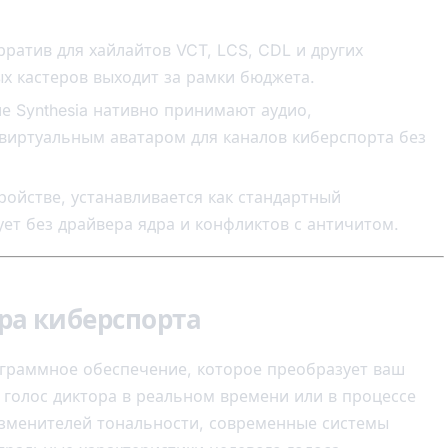
атив для хайлайтов VCT, LCS, CDL и других
х кастеров выходит за рамки бюджета.
ле Synthesia нативно принимают аудио,
виртуальным аватаром для каналов киберспорта без
ройстве, устанавливается как стандартный
т без драйвера ядра и конфликтов с античитом.
ера киберспорта
ограммное обеспечение, которое преобразует ваш
 голос диктора в реальном времени или в процессе
изменителей тональности, современные системы