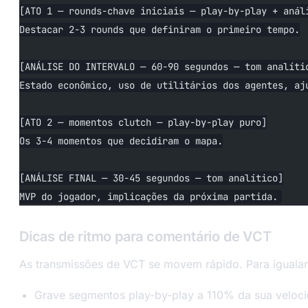
[ATO 1 — rounds-chave iniciais — play-by-play + anál
Destacar 2-3 rounds que definiram o primeiro tempo.
[ANÁLISE DO INTERVALO — 60-90 segundos — tom analíti
Estado econômico, uso de utilitários dos agentes, aj
[ATO 2 — momentos clutch — play-by-play puro]
Os 3-4 momentos que decidiram o mapa.
[ANÁLISE FINAL — 30-45 segundos — tom analítico]
MVP do jogador, implicações da próxima partida.
Dicas de ritmo para comentário de VCT
As transmissões de VCT se movem rápido. Para igualar
Grave segmentos play-by-play a 110% da sua veloci