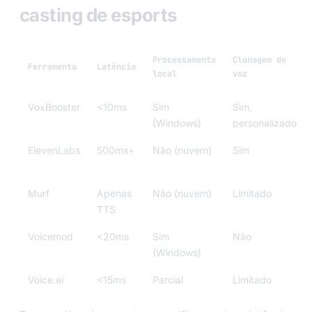
casting de esports
Processamento
Clonagem de
Ferramenta
Latência
local
voz
VoxBooster
<10ms
Sim
Sim,
(Windows)
personalizado
ElevenLabs
500ms+
Não (nuvem)
Sim
Murf
Apenas
Não (nuvem)
Limitado
TTS
Voicemod
<20ms
Sim
Não
(Windows)
Voice.ai
<15ms
Parcial
Limitado