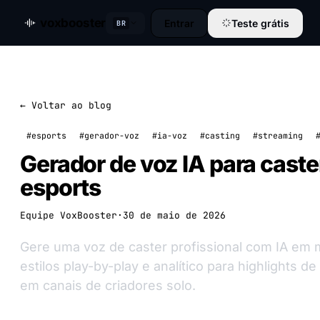
voxbooster
Entrar
Teste grátis
BR
← Voltar ao blog
#esports
#gerador-voz
#ia-voz
#casting
#streaming
Gerador de voz IA para caste
esports
Equipe VoxBooster
·
30 de maio de 2026
Gere uma voz de caster profissional com IA em 
estilos play-by-play e analítico para highlights 
em canais de criadores solo.