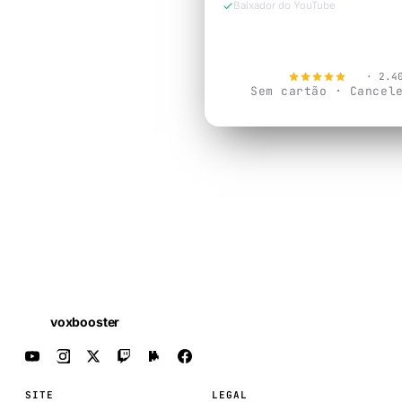
Baixador do YouTube
Testar Grátis 
4.9
· 2.4
Sem cartão · Cancel
voxbooster
SITE
LEGAL