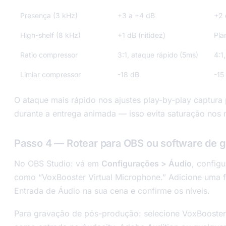
Presença (3 kHz)
+3 a +4 dB
+2 
High-shelf (8 kHz)
+1 dB (nitidez)
Pla
Ratio compressor
3:1, ataque rápido (5ms)
4:1
Limiar compressor
-18 dB
-15
O ataque mais rápido nos ajustes play-by-play captura p
durante a entrega animada — isso evita saturação nos
Passo 4 — Rotear para OBS ou software de 
No OBS Studio: vá em
Configurações > Áudio
, config
como “VoxBooster Virtual Microphone.” Adicione uma 
Entrada de Áudio na sua cena e confirme os níveis.
Para gravação de pós-produção: selecione VoxBooster