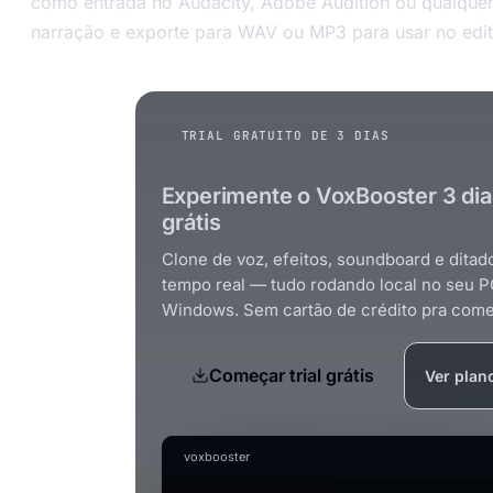
como entrada no Audacity, Adobe Audition ou qualque
narração e exporte para WAV ou MP3 para usar no edit
TRIAL GRATUITO DE 3 DIAS
Experimente o VoxBooster 3 dia
grátis
Clone de voz, efeitos, soundboard e dita
tempo real — tudo rodando local no seu P
Windows. Sem cartão de crédito pra come
Começar trial grátis
Ver plan
voxbooster