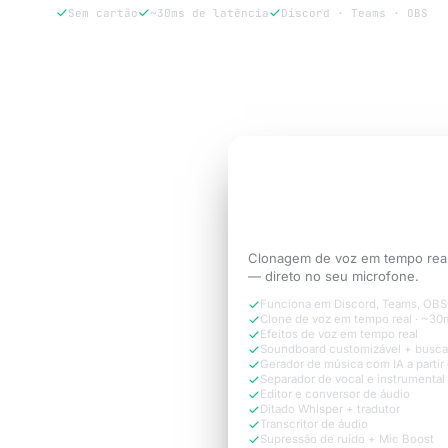
Sem cartão
~30ms de latência
Discord · Teams · OBS
Experimentar 3 dias grátis
TESTE GRÁTIS DE 3 DIAS
Soe como a
versão 
call precisa.
Clonagem de voz em tempo real
— direto no seu microfone.
Funciona em Discord, Teams, OBS
Clone de voz em tempo real · ~30
Efeitos de voz em tempo real
Soundboard customizável + busca
Gerador de música com IA a partir 
Separador de vocal e instrumental
Editor e conversor de áudio
Ditado Whisper + tradutor
Transcritor de áudio
Supressão de ruído + Mic Boost