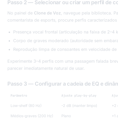
Passo 2 — Selecionar ou criar um perfil de c
No painel de
Clone de Voz
, navegue pela biblioteca. 
comentarista de esports, procure perfis caracterizados
Presença vocal frontal (articulação na faixa de 2–4 
Corpo de graves moderado (autoridade sem embar
Reprodução limpa de consoantes em velocidade de e
Experimente 3–4 perfis com uma passagem falada breve.
parecer imediatamente natural de usar.
Passo 3 — Configurar a cadeia de EQ e dinâ
Parâmetro
Ajuste play-by-play
Aju
Low-shelf (80 Hz)
-2 dB (manter limpo)
+2 
Médios-graves (200 Hz)
Plano
+1 