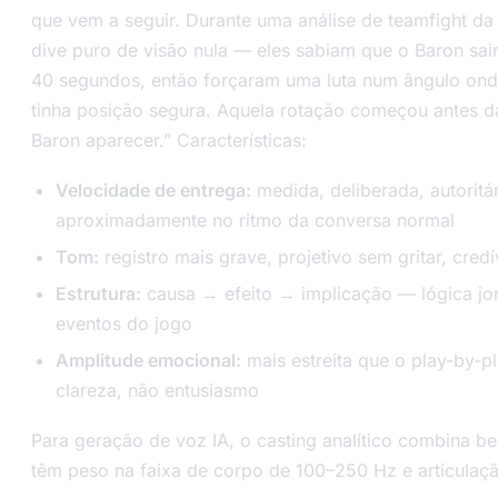
que vem a seguir. Durante uma análise de teamfight da
dive puro de visão nula — eles sabiam que o Baron sa
40 segundos, então forçaram uma luta num ângulo on
tinha posição segura. Aquela rotação começou antes d
Baron aparecer.” Características:
Velocidade de entrega:
medida, deliberada, autoritá
aproximadamente no ritmo da conversa normal
Tom:
registro mais grave, projetivo sem gritar, credí
Estrutura:
causa → efeito → implicação — lógica jorn
eventos do jogo
Amplitude emocional:
mais estreita que o play-by-pl
clareza, não entusiasmo
Para geração de voz IA, o casting analítico combina b
têm peso na faixa de corpo de 100–250 Hz e articulaç