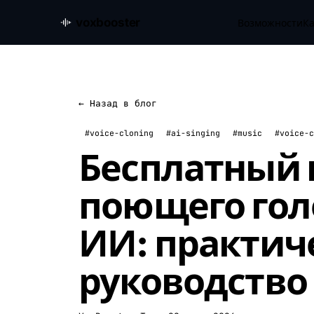
voxbooster
Возможности
Ка
← Назад в блог
#voice-cloning
#ai-singing
#music
#voice-c
Бесплатный 
поющего гол
ИИ: практич
руководство