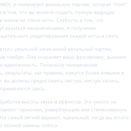
IDI, и генерирует вокальную партию, которая “поет”
ла в том, что вы можете создать полную ведущую
в жизни не спели ноты. Слабость в том, что
ут казаться механическими, и получение
 тщательного редактирования каждой ноты и слога.
тся с реальной записанной вокальной партии,
гом тембре. Оно сохраняет вашу фразировку, дыхание,
ю идентичность. Поскольку человеческая
, результаты, как правило, кажутся более живыми и
о вы должны предоставить чистую, чистую запись.
 применяется здесь.
бработка высоты звука и эффектов. Это никого не
обавляет гармонию, реверберацию или стилизованную
Это самый легкий вариант, идеальный, когда вы хотите
о полной замены голоса.