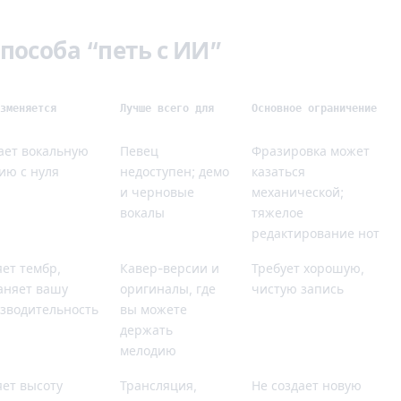
пособа “петь с ИИ”
зменяется
Лучше всего для
Основное ограничение
ает вокальную
Певец
Фразировка может
ию с нуля
недоступен; демо
казаться
и черновые
механической;
вокалы
тяжелое
редактирование нот
ет тембр,
Кавер-версии и
Требует хорошую,
аняет вашу
оригиналы, где
чистую запись
зводительность
вы можете
держать
мелодию
ет высоту
Трансляция,
Не создает новую