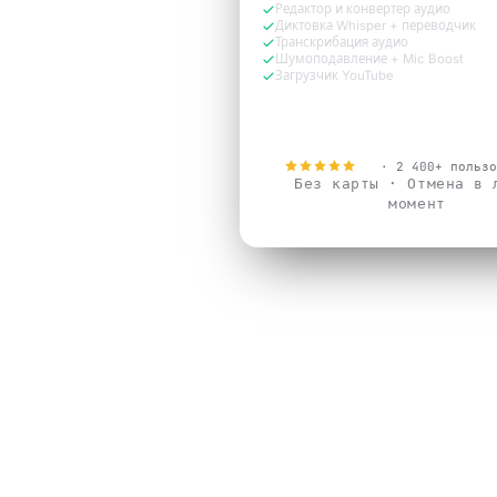
Редактор и конвертер аудио
Диктовка Whisper + переводчик
Транскрибация аудио
Шумоподавление + Mic Boost
Загрузчик YouTube
Попробовать бесплатн
4.9
· 2 400+ пользо
Без карты · Отмена в 
момент