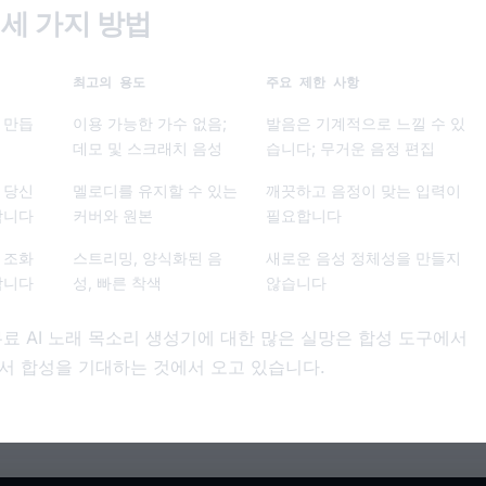
 세 가지 방법
최고의 용도
주요 제한 사항
 만듭
이용 가능한 가수 없음;
발음은 기계적으로 느낄 수 있
데모 및 스크래치 음성
습니다; 무거운 음정 편집
 당신
멜로디를 유지할 수 있는
깨끗하고 음정이 맞는 입력이
합니다
커버와 원본
필요합니다
 조화
스트리밍, 양식화된 음
새로운 음성 정체성을 만들지
합니다
성, 빠른 착색
않습니다
료 AI 노래 목소리 생성기에 대한 많은 실망은 합성 도구에서
서 합성을 기대하는 것에서 오고 있습니다.