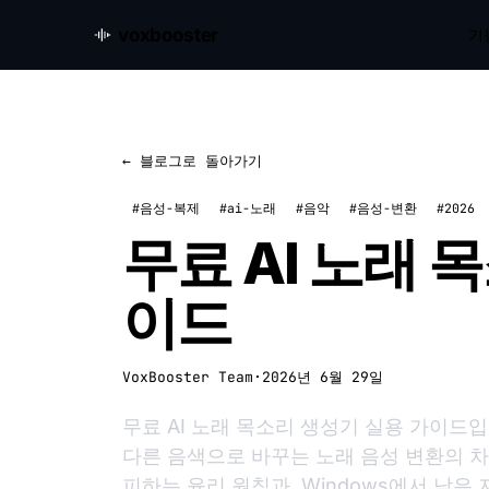
voxbooster
기
← 블로그로 돌아가기
#음성-복제
#ai-노래
#음악
#음성-변환
#2026
무료 AI 노래 
이드
VoxBooster Team
·
2026년 6월 29일
무료 AI 노래 목소리 생성기 실용 가이드
다른 음색으로 바꾸는 노래 음성 변환의 차이
피하는 윤리 원칙과, Windows에서 낮은