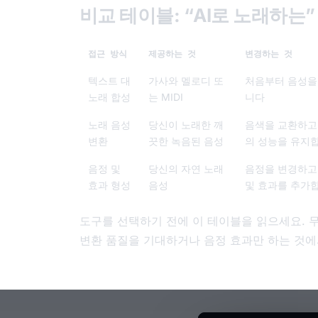
비교 테이블: “AI로 노래하는”
접근 방식
제공하는 것
변경하는 것
텍스트 대
가사와 멜로디 또
처음부터 음성을
노래 합성
는 MIDI
니다
노래 음성
당신이 노래한 깨
음색을 교환하고
변환
끗한 녹음된 음성
의 성능을 유지
음정 및
당신의 자연 노래
음정을 변경하고
효과 형성
음성
및 효과를 추가
도구를 선택하기 전에 이 테이블을 읽으세요. 무
변환 품질을 기대하거나 음정 효과만 하는 것에