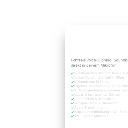
3 Tage kostenlos testen
3 TAGE KOSTENLOS TESTEN
Klinge wie die
Versi
der Call braucht.
Echtzeit-Voice-Cloning, Soundb
direkt in deinem Mikrofon.
Funktioniert in Discord, Teams, 
Voice-Clone in Echtzeit · ~30ms
Stimmeffekte in Echtzeit
Eigenes Soundboard + Sound-Su
KI-Musikgenerator aus einem Tex
Vocal- & Instrumental-Splitter
Audio-Editor & -Konverter
Whisper-Diktat + Übersetzer
Audio-Transkription
Rauschunterdrückung + Mic Boos
YouTube-Downloader
Jetzt kostenlos