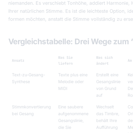
niemanden. Es verschiebt Tonhöhe, addiert Harmonie, Ha
Ihrer natürlichen Stimme. Es ist die leichteste Option, i
formen möchten, anstatt die Stimme vollständig zu erse
Vergleichstabelle: Drei Wege zum 
Was Sie
Was sich
Ansatz
Am
liefern
ändert
Text-zu-Gesang-
Texte plus eine
Erstellt eine
Ke
Synthese
Melodie oder
Gesangslinie
ve
MIDI
von Grund
De
auf
Ro
Stimmkonvertierung
Eine saubere
Wechselt
Co
bei Gesang
aufgenommene
das Timbre,
Or
Gesangslinie,
behält Ihre
de
die Sie
Aufführung
Me