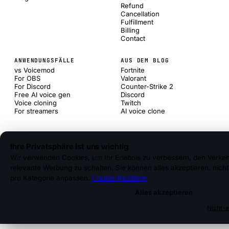
Refund
Cancellation
Fulfillment
Billing
Contact
ANWENDUNGSFÄLLE
AUS DEM BLOG
vs Voicemod
Fortnite
For OBS
Valorant
For Discord
Counter-Strike 2
Free AI voice gen
Discord
Voice cloning
Twitch
For streamers
AI voice clone
Ihre Privatsphäre ist uns wichtig
Wir verwenden Cookies, um Ihr Erlebnis zu verbessern, den Verkeh
relevante Werbung zu schalten. Sie können alles akzeptieren, nicht
pro Kategorie anpassen.
Cookie-Richtlinie
Alles akzeptieren
Nicht-e