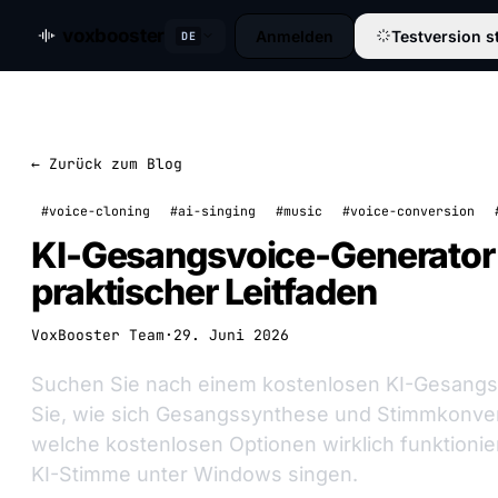
voxbooster
Anmelden
Testversion s
DE
← Zurück zum Blog
#voice-cloning
#ai-singing
#music
#voice-conversion
KI-Gesangsvoice-Generator 
praktischer Leitfaden
VoxBooster Team
·
29. Juni 2026
Suchen Sie nach einem kostenlosen KI-Gesangs
Sie, wie sich Gesangssynthese und Stimmkonver
welche kostenlosen Optionen wirklich funktionier
KI-Stimme unter Windows singen.