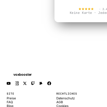
4.9
· 2.
Keine Karte · Jede
voxbooster
SITE
RECHTLICHES
Preise
Datenschutz
FAQ
AGB
Blog
Cookies