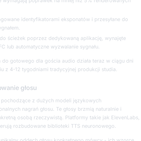
 wymagają poprawek na mniej niż 5% renderowanych
tagowane identyfikatorami eksponatów i przesyłane do
sygnałem.
do ścieżek poprzez dedykowaną aplikację, wynajęte
NFC lub automatyczne wyzwalanie sygnału.
 do gotowego dla gościa audio działa teraz w ciągu dni
 z 4-12 tygodniami tradycyjnej produkcji studia.
owanie głosu
 pochodzące z dużych modeli językowych
nalnych nagrań głosu. Te głosy brzmią naturalnie i
kretną osobą rzeczywistą. Platformy takie jak ElevenLabs,
oferują rozbudowane biblioteki TTS neuronowego.
e unikalny oddech głosu konkretnego mówcy - ich wzorce