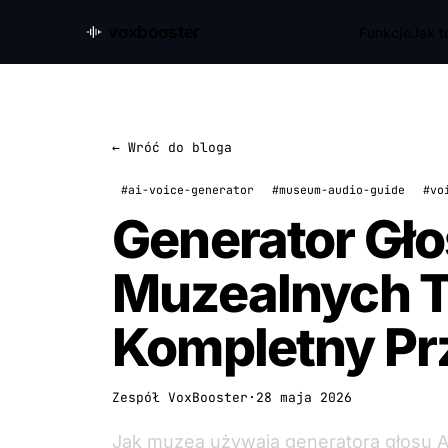
voxbooster
Funkcje
Jak t
← Wróć do bloga
#ai-voice-generator
#museum-audio-guide
#vo
Generator Gło
Muzealnych T
Kompletny Pr
Zespół VoxBooster
·
28 maja 2026
Jak muzea używają generatora głosu AI 