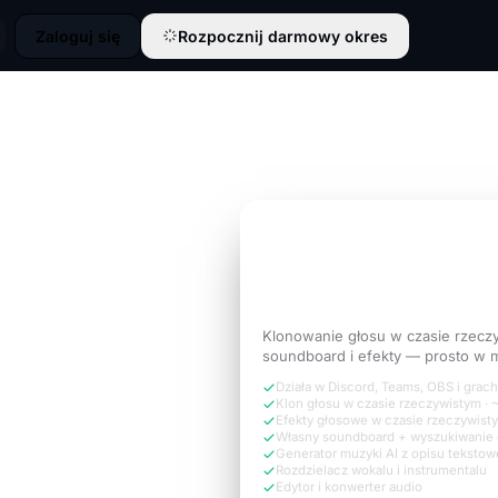
Zaloguj się
Rozpocznij darmowy okres
3 DNI ZA DARMO
Brzmij jak
wersja sie
której potrzebuje ro
Klonowanie głosu w czasie rzecz
soundboard i efekty — prosto w m
Działa w Discord, Teams, OBS i grach
Klon głosu w czasie rzeczywistym ·
Efekty głosowe w czasie rzeczywist
Własny soundboard + wyszukiwanie
Generator muzyki AI z opisu teksto
Rozdzielacz wokalu i instrumentalu
Edytor i konwerter audio