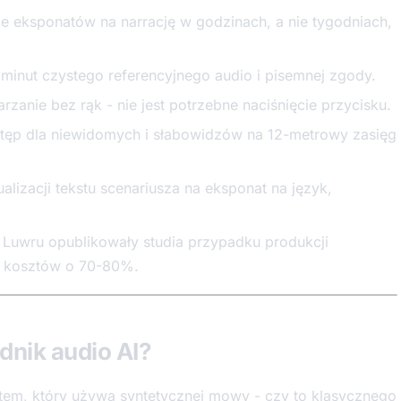
ze eksponatów na narrację w godzinach, a nie tygodniach,
minut czystego referencyjnego audio i pisemnej zgody.
anie bez rąk - nie jest potrzebne naciśnięcie przycisku.
tęp dla niewidomych i słabowidzów na 12-metrowy zasięg
lizacji tekstu scenariusza na eksponat na język,
by Luwru opublikowały studia przypadku produkcji
e kosztów o 70-80%.
dnik audio AI?
tem, który używa syntetycznej mowy - czy to klasycznego