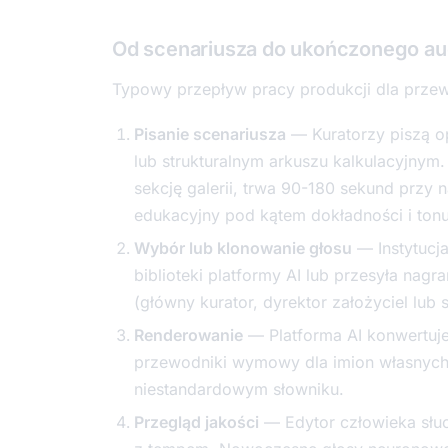
Od scenariusza do ukończonego au
Typowy przepływ pracy produkcji dla przew
Pisanie scenariusza
— Kuratorzy piszą o
lub strukturalnym arkuszu kalkulacyjnym
sekcję galerii, trwa 90-180 sekund przy 
edukacyjny pod kątem dokładności i tonu
Wybór lub klonowanie głosu
— Instytucj
biblioteki platformy AI lub przesyła nag
(główny kurator, dyrektor założyciel lub 
Renderowanie
— Platforma AI konwertuje
przewodniki wymowy dla imion własnych
niestandardowym słowniku.
Przegląd jakości
— Edytor człowieka słu