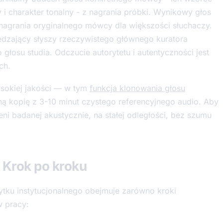
 i charakter tonalny - z nagrania próbki. Wynikowy głos
 nagrania oryginalnego mówcy dla większości słuchaczy.
zający słyszy rzeczywistego głównego kuratora
łosu studia. Odczucie autorytetu i autentyczności jest
ch.
sokiej jakości — w tym
funkcja klonowania głosu
kopię z 3-10 minut czystego referencyjnego audio. Aby
eni badanej akustycznie, na stałej odległości, bez szumu
 Krok po kroku
ytku instytucjonalnego obejmuje zarówno kroki
w pracy: