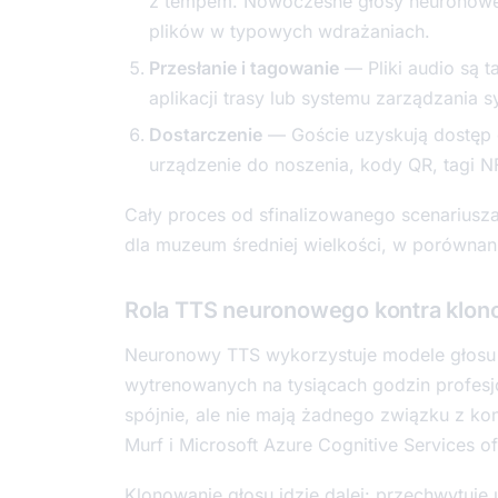
z tempem. Nowoczesne głosy neuronowe
plików w typowych wdrażaniach.
Przesłanie i tagowanie
— Pliki audio są 
aplikacji trasy lub systemu zarządzania 
Dostarczenie
— Goście uzyskują dostęp 
urządzenie do noszenia, kody QR, tagi 
Cały proces od sfinalizowanego scenariusza
dla muzeum średniej wielkości, w porównaniu
Rola TTS neuronowego kontra klon
Neuronowy TTS wykorzystuje modele głosu
wytrenowanych na tysiącach godzin profesjo
spójnie, ale nie mają żadnego związku z kon
Murf i Microsoft Azure Cognitive Services 
Klonowanie głosu idzie dalej: przechwytuj