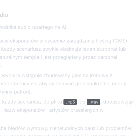
dio
odnika audio opartego na AI:
pisy eksponatów w systemie zarządzania treścią (CMS)
. Każdy scenariusz zwykle obejmuje jeden eksponat lub
naturalnym tempie i jest przeglądany przez personel
.
a wybiera wstępnie zbudowany głos neuronowy z
ranie referencyjne, aby sklonować głos konkretnej osoby
słynny patron).
 każdy scenariusz do pliku
lub
, dopasowując
.mp3
.wav
, nazw eksponatów i artystów przesłanych w
cha błędów wymowy, nienaturalnych pauz lub problemów