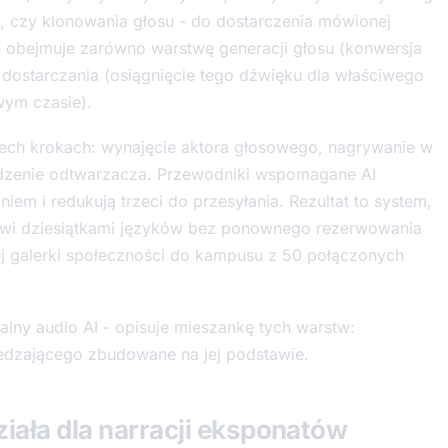
 czy klonowania głosu - do dostarczenia mówionej
n obejmuje zarówno warstwę generacji głosu (konwersja
ę dostarczania (osiągnięcie tego dźwięku dla właściwego
ym czasie).
rzech krokach: wynajęcie aktora głosowego, nagrywanie w
ządzenie odtwarzacza. Przewodniki wspomagane AI
em i redukują trzeci do przesyłania. Rezultat to system,
ówi dziesiątkami języków bez ponownego rezerwowania
wej galerki społeczności do kampusu z 50 połączonych
ny audio AI - opisuje mieszankę tych warstw:
iedzającego zbudowane na jej podstawie.
iała dla narracji eksponatów