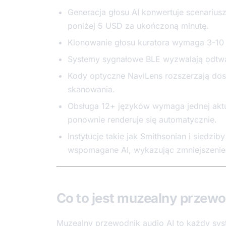
Generacja głosu AI konwertuje scenarius
poniżej 5 USD za ukończoną minutę.
Klonowanie głosu kuratora wymaga 3-10 
Systemy sygnałowe BLE wyzwalają odtwarz
Kody optyczne NaviLens rozszerzają dos
skanowania.
Obsługa 12+ języków wymaga jednej aktua
ponownie renderuje się automatycznie.
Instytucje takie jak Smithsonian i siedzi
wspomagane AI, wykazując zmniejszeni
Co to jest muzealny przewo
Muzealny przewodnik audio AI to każdy sys