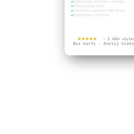
Dyktowanie Whisper + tłumacz
Transkrypcja audio
Tłumienie szumów + Mic Boost
Pobieranie z YouTube
Wypróbuj za darmo
4.9
· 2 400+ użytk
Bez karty · Anuluj kied