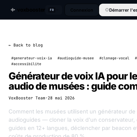
voxbooster
Connexion
Démarrer l'es
FR
← Back to blog
#generateur-voix-ia
#audioguide-musee
#clonage-vocal
#
#accessibilite
Générateur de voix IA pour le
audio de musées : guide com
VoxBooster Team
·
28 mai 2026
Comment les musées utilisent un générateur de v
audioguides — cloner la voix d'un conservateur, 
guides en 12+ langues, déclencher par beacon et
coûts de production de 80 %.