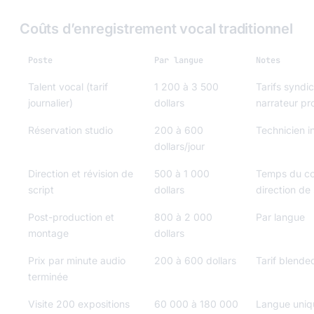
Coûts d’enregistrement vocal traditionnel
Poste
Par langue
Notes
Talent vocal (tarif
1 200 à 3 500
Tarifs syndi
journalier)
dollars
narrateur pr
Réservation studio
200 à 600
Technicien i
dollars/jour
Direction et révision de
500 à 1 000
Temps du co
script
dollars
direction de
Post-production et
800 à 2 000
Par langue
montage
dollars
Prix par minute audio
200 à 600 dollars
Tarif blende
terminée
Visite 200 expositions
60 000 à 180 000
Langue uniq