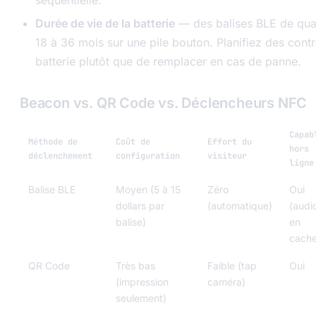
Durée de vie de la batterie
— des balises BLE de qual
18 à 36 mois sur une pile bouton. Planifiez des cont
batterie plutôt que de remplacer en cas de panne.
Beacon vs. QR Code vs. Déclencheurs NFC
Capab
Méthode de
Coût de
Effort du
hors
déclenchement
configuration
visiteur
ligne
Balise BLE
Moyen (5 à 15
Zéro
Oui
dollars par
(automatique)
(audi
balise)
en
cache
QR Code
Très bas
Faible (tap
Oui
(impression
caméra)
seulement)