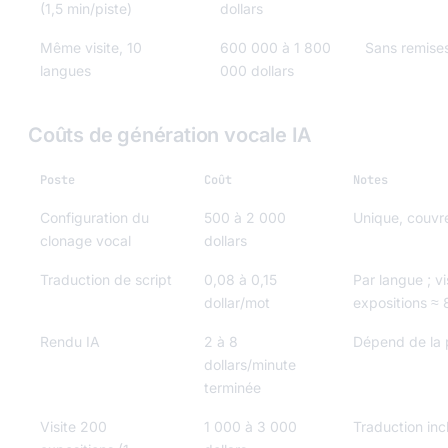
(1,5 min/piste)
dollars
Même visite, 10
600 000 à 1 800
Sans remise
langues
000 dollars
Coûts de génération vocale IA
Poste
Coût
Notes
Configuration du
500 à 2 000
Unique, couvre
clonage vocal
dollars
Traduction de script
0,08 à 0,15
Par langue ; v
dollar/mot
expositions ≈
Rendu IA
2 à 8
Dépend de la 
dollars/minute
terminée
Visite 200
1 000 à 3 000
Traduction inc