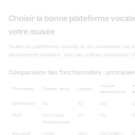
Choisir la bonne plateforme vocale
votre musée
Toutes les plateformes vocales IA ne conviennent pas 
déploiements muséaux. Voici les critères d’évaluation cl
Comparaison des fonctionnalités : principal
Lexique
A
Plateforme
Clonage vocal
Langues
personnalisé
A
ElevenLabs
Oui
32
Oui
O
Murf
Oui (niveau
20
Oui
O
Professionnel)
Microsoft
Limité
140+
Oui (SSML)
O