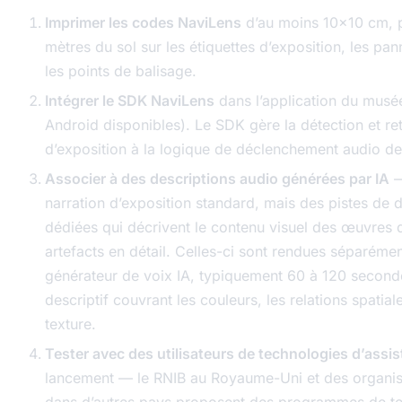
Imprimer les codes NaviLens
d’au moins 10×10 cm, p
mètres du sol sur les étiquettes d’exposition, les pan
les points de balisage.
Intégrer le SDK NaviLens
dans l’application du musé
Android disponibles). Le SDK gère la détection et reto
d’exposition à la logique de déclenchement audio de 
Associer à des descriptions audio générées par IA
—
narration d’exposition standard, mais des pistes de 
dédiées qui décrivent le contenu visuel des œuvres d
artefacts en détail. Celles-ci sont rendues séparémen
générateur de voix IA, typiquement 60 à 120 secon
descriptif couvrant les couleurs, les relations spatiales
texture.
Tester avec des utilisateurs de technologies d’assi
lancement — le RNIB au Royaume-Uni et des organisa
dans d’autres pays proposent des programmes de te