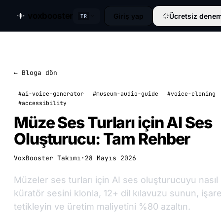
voxbooster
Giriş yap
Ücretsiz denem
TR
← Bloga dön
#ai-voice-generator
#museum-audio-guide
#voice-cloning
#accessibility
Müze Ses Turları için AI Ses
Oluşturucu: Tam Rehber
VoxBooster Takımı
·
28 Mayıs 2026
Müzeler ses turları için AI ses oluşturucuyu nasıl 
küratör sesini klonla, 12+ dil kılavuzu sunun, işare
tetikleyin ve üretim maliyetini %80 azaltın.