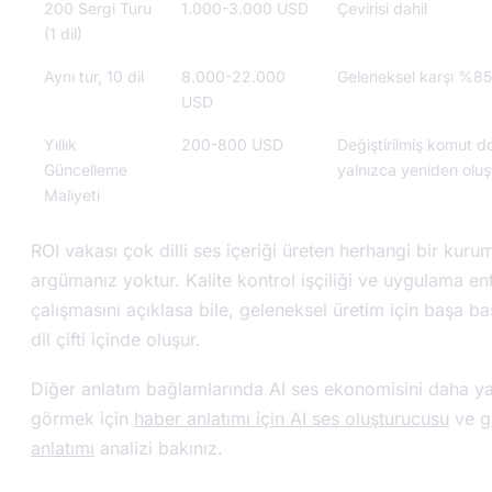
200 Sergi Turu
1.000-3.000 USD
Çevirisi dahil
(1 dil)
Aynı tur, 10 dil
8.000-22.000
Geleneksel karşı %85
USD
Yıllık
200-800 USD
Değiştirilmiş komut do
Güncelleme
yalnızca yeniden oluş
Maliyeti
ROI vakası çok dilli ses içeriği üreten herhangi bir kurum
argümanız yoktur. Kalite kontrol işçiliği ve uygulama e
çalışmasını açıklasa bile, geleneksel üretim için başa baş
dil çifti içinde oluşur.
Diğer anlatım bağlamlarında AI ses ekonomisini daha y
görmek için
haber anlatımı için AI ses oluşturucusu
ve
g
anlatımı
analizi bakınız.