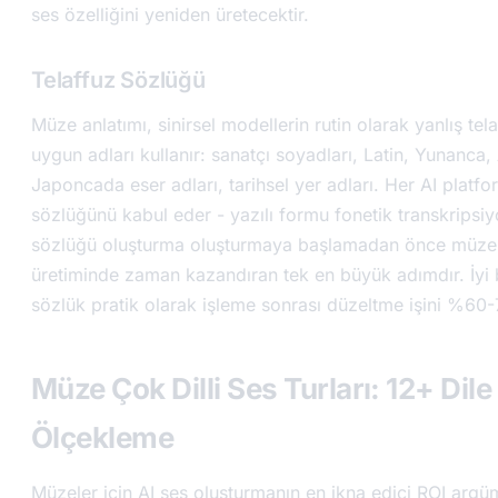
ses özelliğini yeniden üretecektir.
Telaffuz Sözlüğü
Müze anlatımı, sinirsel modellerin rutin olarak yanlış tela
uygun adları kullanır: sanatçı soyadları, Latin, Yunanca
Japoncada eser adları, tarihsel yer adları. Her AI platfo
sözlüğünü kabul eder - yazılı formu fonetik transkripsiyo
sözlüğü oluşturma oluşturmaya başlamadan önce müze 
üretiminde zaman kazandıran tek en büyük adımdır. İyi b
sözlük pratik olarak işleme sonrası düzeltme işini %60-7
Müze Çok Dilli Ses Turları: 12+ Dile
Ölçekleme
Müzeler için AI ses oluşturmanın en ikna edici ROI argü