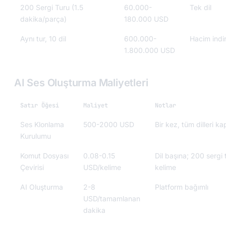
200 Sergi Turu (1.5
60.000-
Tek dil
dakika/parça)
180.000 USD
Aynı tur, 10 dil
600.000-
Hacim indi
1.800.000 USD
AI Ses Oluşturma Maliyetleri
Satır Öğesi
Maliyet
Notlar
Ses Klonlama
500-2000 USD
Bir kez, tüm dilleri ka
Kurulumu
Komut Dosyası
0.08-0.15
Dil başına; 200 sergi
Çevirisi
USD/kelime
kelime
AI Oluşturma
2-8
Platform bağımlı
USD/tamamlanan
dakika