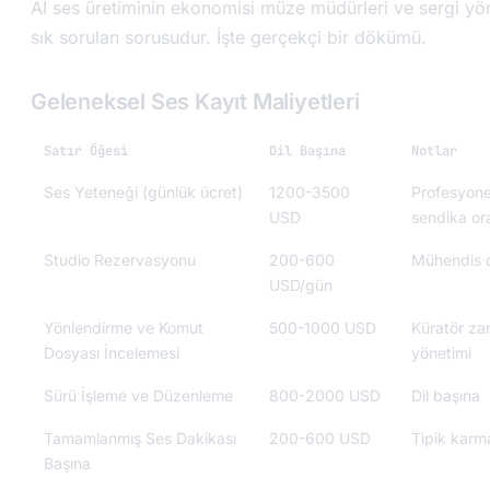
AI ses üretiminin ekonomisi müze müdürleri ve sergi yöne
sık sorulan sorusudur. İşte gerçekçi bir dökümü.
Geleneksel Ses Kayıt Maliyetleri
Satır Öğesi
Dil Başına
Notlar
Ses Yeteneği (günlük ücret)
1200-3500
Profesyonel
USD
sendika ora
Studio Rezervasyonu
200-600
Mühendis d
USD/gün
Yönlendirme ve Komut
500-1000 USD
Küratör za
Dosyası İncelemesi
yönetimi
Sürü İşleme ve Düzenleme
800-2000 USD
Dil başına
Tamamlanmış Ses Dakikası
200-600 USD
Tipik karm
Başına