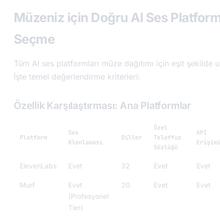
Müzeniz için Doğru AI Ses Platfor
Seçme
Tüm AI ses platformları müze dağıtımı için eşit şekilde u
İşte temel değerlendirme kriterleri:
Özellik Karşılaştırması: Ana Platformlar
Özel
Ses
API
Platform
Diller
Telaffuz
Klonlaması
Erişim
Sözlüğü
ElevenLabs
Evet
32
Evet
Evet
Murf
Evet
20
Evet
Evet
(Profesyonel
Tier)