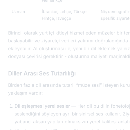
Flemenkçe
Uzman
İbranice, Lehçe, Türkçe,
Niş demografil
Hintçe, İsveççe
spesifik ziyaret
Birincil olarak yurt içi kitleyi hizmet eden müzeler bir tem
başlayabilir ve ziyaretçi verileri yatırımı doğruladığında d
ekleyebilir. AI oluşturması ile, yeni bir dil eklemek yaln
dosyası çevirisi gerektirir - oluşturma maliyeti marjinaldi
Diller Arası Ses Tutarlılığı
Birden fazla dil arasında tutarlı “müze sesi” isteyen kurum
yaklaşım vardır:
Dil eşleşmesi yerel sesler
— Her dil bu dilin fonetolo
seslendiğini söyleyen ayrı bir sinirsel ses kullanır. Ziy
yabancı aksan yapıları olmaksızın yerel kalitesi anlat