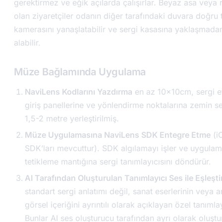
gerektirmez ve eğik açılarda çalışırlar. Beyaz asa veya
olan ziyaretçiler odanın diğer tarafındaki duvara doğru 
kamerasını yanaşlatabilir ve sergi kasasına yaklaşmadan
alabilir.
Müze Bağlamında Uygulama
NaviLens Kodlarını Yazdırma
en az 10x10cm, sergi et
giriş panellerine ve yönlendirme noktalarına zemin s
1,5-2 metre yerleştirilmiş.
Müze Uygulamasına NaviLens SDK Entegre Etme
(i
SDK’ları mevcuttur). SDK algılamayı işler ve uygulam
tetikleme mantığına sergi tanımlayıcısını döndürür.
AI Tarafından Oluşturulan Tanımlayıcı Ses ile Eşleşt
standart sergi anlatımı değil, sanat eserlerinin veya ar
görsel içeriğini ayrıntılı olarak açıklayan özel tanımla
Bunlar AI ses oluşturucu tarafından ayrı olarak oluşturu