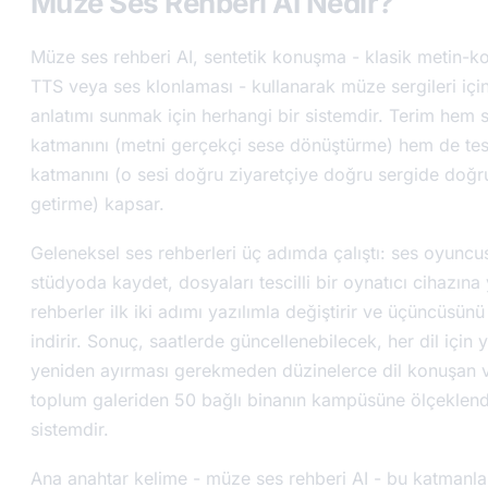
Müze Ses Rehberi AI Nedir?
Müze ses rehberi AI, sentetik konuşma - klasik metin-ko
TTS veya ses klonlaması - kullanarak müze sergileri içi
anlatımı sunmak için herhangi bir sistemdir. Terim hem 
katmanını (metni gerçekçi sese dönüştürme) hem de tes
katmanını (o sesi doğru ziyaretçiye doğru sergide doğ
getirme) kapsar.
Geleneksel ses rehberleri üç adımda çalıştı: ses oyuncus
stüdyoda kaydet, dosyaları tescilli bir oynatıcı cihazına 
rehberler ilk iki adımı yazılımla değiştirir ve üçüncüsü
indirir. Sonuç, saatlerde güncellenebilecek, her dil için 
yeniden ayırması gerekmeden düzinelerce dil konuşan v
toplum galeriden 50 bağlı binanın kampüsüne ölçeklendi
sistemdir.
Ana anahtar kelime - müze ses rehberi AI - bu katmanlar