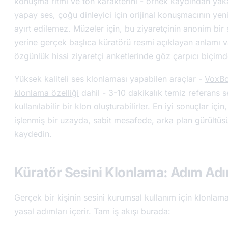
konuşma ritmi ve ton karakterini - örnek kaydından yak
yapay ses, çoğu dinleyici için orijinal konuşmacının ye
ayırt edilemez. Müzeler için, bu ziyaretçinin anonim bir 
yerine gerçek başlıca küratörü resmi açıklayan anlamı va
özgünlük hissi ziyaretçi anketlerinde göz çarpıcı biçimd
Yüksek kaliteli ses klonlaması yapabilen araçlar -
VoxBo
klonlama özelliği
dahil - 3-10 dakikalık temiz referans s
kullanılabilir bir klon oluşturabilirler. En iyi sonuçlar için
işlenmiş bir uzayda, sabit mesafede, arka plan gürültü
kaydedin.
Küratör Sesini Klonlama: Adım Ad
Gerçek bir kişinin sesini kurumsal kullanım için klonlam
yasal adımları içerir. Tam iş akışı burada: