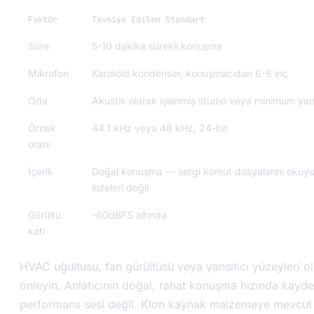
Faktör
Tavsiye Edilen Standart
Süre
5-10 dakika sürekli konuşma
Mikrofon
Kardioid kondenser, konuşmacıdan 6-8 inç
Oda
Akustik olarak işlenmiş studio veya minimum yankı
Örnek
44.1 kHz veya 48 kHz, 24-bit
oranı
İçerik
Doğal konuşma — sergi komut dosyalarını okuyu
listeleri değil
Gürültü
-60dBFS altında
katı
HVAC uğultusu, fan gürültüsü veya yansıtıcı yüzeyleri ol
önleyin. Anlatıcının doğal, rahat konuşma hızında kayde
performans sesi değil. Klon kaynak malzemeye mevcut 