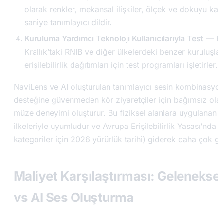
olarak renkler, mekansal ilişkiler, ölçek ve dokuyu 
saniye tanımlayıcı dildir.
Kuruluma Yardımcı Teknoloji Kullanıcılarıyla Test
— B
Krallık’taki RNIB ve diğer ülkelerdeki benzer kuruluş
erişilebilirlik dağıtımları için test programları işletirler.
NaviLens ve AI oluşturulan tanımlayıcı sesin kombinasy
desteğine güvenmeden kör ziyaretçiler için bağımsız ola
müze deneyimi oluşturur. Bu fiziksel alanlara uygulan
ilkeleriyle uyumludur ve Avrupa Erişilebilirlik Yasası’nda
kategoriler için 2026 yürürlük tarihi) giderek daha çok g
Maliyet Karşılaştırması: Gelenekse
vs AI Ses Oluşturma