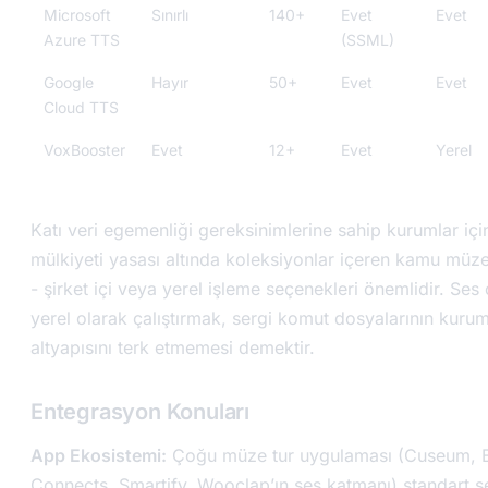
Microsoft
Sınırlı
140+
Evet
Evet
Azure TTS
(SSML)
Google
Hayır
50+
Evet
Evet
Cloud TTS
VoxBooster
Evet
12+
Evet
Yerel
Katı veri egemenliği gereksinimlerine sahip kurumlar için 
mülkiyeti yasası altında koleksiyonlar içeren kamu müz
- şirket içi veya yerel işleme seçenekleri önemlidir. Ses
yerel olarak çalıştırmak, sergi komut dosyalarının kuru
altyapısını terk etmemesi demektir.
Entegrasyon Konuları
App Ekosistemi:
Çoğu müze tur uygulaması (Cuseum, 
Connects, Smartify, Wooclap’ın ses katmanı) standart s