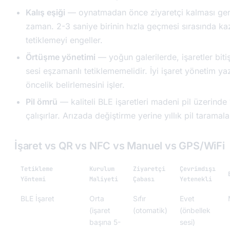
Kalış eşiği
— oynatmadan önce ziyaretçi kalması g
zaman. 2-3 saniye birinin hızla geçmesi sırasında ka
tetiklemeyi engeller.
Örtüşme yönetimi
— yoğun galerilerde, işaretler bitiş
sesi eşzamanlı tetiklememelidir. İyi işaret yönetim yazı
öncelik belirlemesini işler.
Pil ömrü
— kaliteli BLE işaretleri madeni pil üzerinde
çalışırlar. Arızada değiştirme yerine yıllık pil taramala
İşaret vs QR vs NFC vs Manuel vs GPS/WiFi
Tetikleme
Kurulum
Ziyaretçi
Çevrimdışı
Yöntemi
Maliyeti
Çabası
Yetenekli
BLE İşaret
Orta
Sıfır
Evet
(işaret
(otomatik)
(önbellek
başına 5-
sesi)