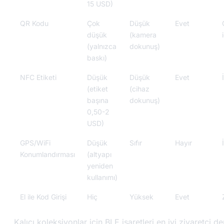
15 USD)
QR Kodu
Çok
Düşük
Evet
düşük
(kamera
(yalnızca
dokunuş)
baskı)
NFC Etiketi
Düşük
Düşük
Evet
(etiket
(cihaz
başına
dokunuş)
0,50-2
USD)
GPS/WiFi
Düşük
Sıfır
Hayır
Konumlandırması
(altyapı
yeniden
kullanımı)
El ile Kod Girişi
Hiç
Yüksek
Evet
Kalıcı koleksiyonlar için BLE işaretleri en iyi ziyaretçi d