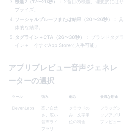
機能2（12〜20秒）：
2番目の機能、理想的にはサ
プライズ。
ソーシャルプルーフまたは結果（20〜26秒）：
具
体的な結果。
タグライン＋CTA（26〜30秒）：
ブランドタグラ
イン＋「今すぐApp Storeで入手可能」
アプリプレビュー音声ジェネレ
ーターの選択
ツール
強み
弱み
最適な用途
ElevenLabs
高い自然
クラウドの
フラッグシ
さ、広い
み、文字単
ップアプリ
音声ライ
位の料金
プレビュー
ブラリ