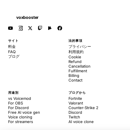
voxbooster
サイト
法的事項
料金
プライバシー
FAQ
利用規約
ブログ
Cookie
Refund
Cancellation
Fulfillment
Billing
Contact
用途別
ブログから
vs Voicemod
Fortnite
For OBS
Valorant
For Discord
Counter-Strike 2
Free AI voice gen
Discord
Voice cloning
Twitch
For streamers
AI voice clone