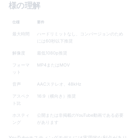
様の理解
仕様
要件
最大時間
ハードリミットなし、コンバージョンのため
には60秒以下推奨
解像度
最低1080p推奨
フォーマ
MP4またはMOV
ット
音声
AACステレオ、48kHz
アスペク
16:9（横向き）推奨
ト比
ホスティ
公開または非掲載のYouTube動画である必要
ング
があります
YouTubeホスティングモデルには実用的な利点があり