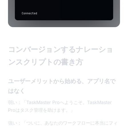
active.
applies if
in
drum-roll
⋮⋮
toggled
any
above).
app
Connected
to
transcribe
Input
level
コンバージョンするナレーショ
ンスクリプトの書き方
ユーザーメリットから始める、アプリ名で
はなく
弱い：「TaskMaster Proへようこそ。TaskMaster
Proはタスク管理を助けます。」
強い：「ついに、あなたのワークフローに本当にフィ