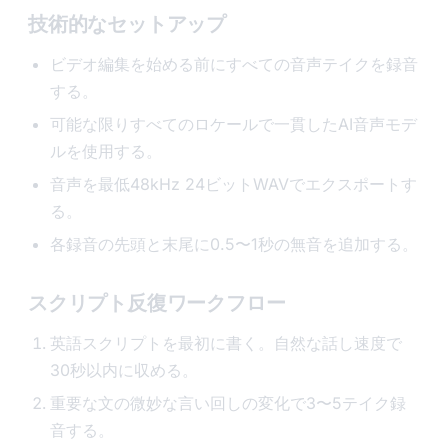
技術的なセットアップ
ビデオ編集を始める前にすべての音声テイクを録音
する。
可能な限りすべてのロケールで一貫したAI音声モデ
ルを使用する。
音声を最低48kHz 24ビットWAVでエクスポートす
る。
各録音の先頭と末尾に0.5〜1秒の無音を追加する。
スクリプト反復ワークフロー
英語スクリプトを最初に書く。自然な話し速度で
30秒以内に収める。
重要な文の微妙な言い回しの変化で3〜5テイク録
音する。