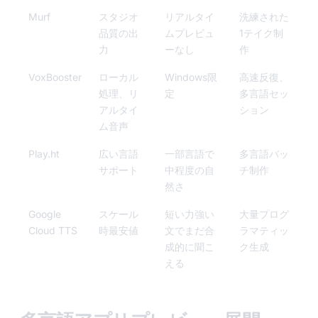
Murf
スタジオ
リアルタイ
洗練された
品質の出
ムプレビュ
1テイク制
力
ーなし
作
VoxBooster
ローカル
Windows限
高速反復、
処理、リ
定
多言語セッ
アルタイ
ション
ム音声
Play.ht
広い言語
一部言語で
多言語バッ
サポート
中程度の自
チ制作
然さ
Google
スケール
短い力強い
大量プログ
Cloud TTS
時最安値
文でまだ合
ラマティッ
成的に聞こ
ク生成
える