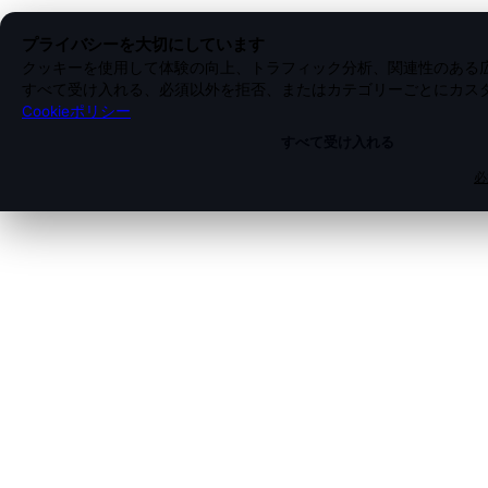
プライバシーを大切にしています
クッキーを使用して体験の向上、トラフィック分析、関連性のある
すべて受け入れる、必須以外を拒否、またはカテゴリーごとにカス
Cookieポリシー
すべて受け入れる
必