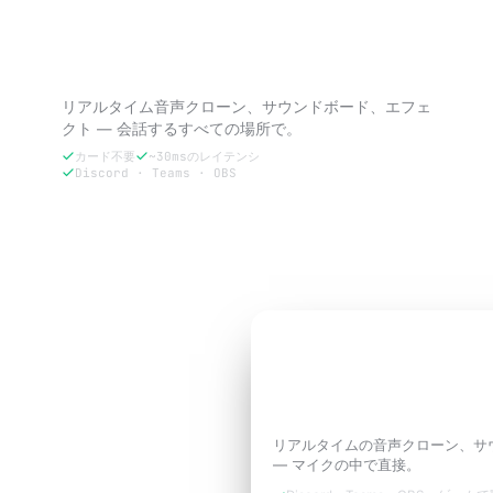
VoxBoosterを試す — 3日間無料。
リアルタイム音声クローン、サウンドボード、エフェ
クト — 会話するすべての場所で。
カード不要
~30msのレイテンシ
Discord · Teams · OBS
3日間無料で試す
3日間無料トライアル
通話に必要な
あなた
ように響かせよう。
リアルタイムの音声クローン、サ
— マイクの中で直接。