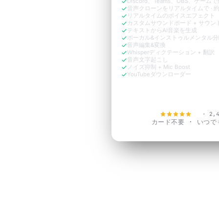
Discord、Teams、OBS、ゲーム
音声クローンをリアルタイムで · 約
リアルタイムのボイスエフェクト
カスタムサウンドボード + サウン
テキストからAI音楽を生成
ボーカル&インストゥルメンタル分
音声編集&変換
Whisperディクテーション + 翻訳
音声文字起こし
ノイズ抑制 + Mic Boost
YouTubeダウンローダー
今すぐ無料で
4.9
· 2,
カード不要 · いつ