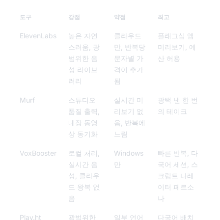
도구
강점
약점
최고
ElevenLabs
높은 자연
클라우드
플래그십 앱
스러움, 광
만, 반복당
미리보기, 예
범위한 음
문자별 가
산 허용
성 라이브
격이 추가
러리
됨
Murf
스튜디오
실시간 미
광택 낸 한 번
품질 출력,
리보기 없
의 테이크
내장 동영
음, 반복에
상 동기화
느림
VoxBooster
로컬 처리,
Windows
빠른 반복, 다
실시간 음
만
국어 세션, 스
성, 클라우
크립트 나레
드 왕복 없
이터 페르소
음
나
Play.ht
광범위한
일부 언어
다국어 배치