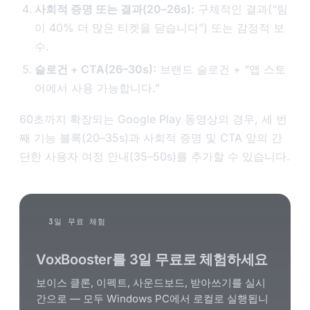
사회적 증명 또는 결과(20–26s):
구체적인 결과(“팀
이 40% 더 많은 티켓을 닫습니다”) 또는 감정적 보
수.
슬로건 + CTA(26–30s):
브랜드 슬로건 + “앱 스토
어에서 사용 가능합니다.”
60초까지 확장되는 Google Play 동영상의 경우, 세 번
째 기능 블록(20–35s)과 사회적 증명 및 CTA 앞의 간
단한 사용자 여정 안내(35–50s)를 추가할 수 있습니다.
3일 무료 체험
VoxBooster를 3일 무료로 체험하세요
보이스 클론, 이펙트, 사운드보드, 받아쓰기를 실시
간으로 — 모두 Windows PC에서 로컬로 실행됩니