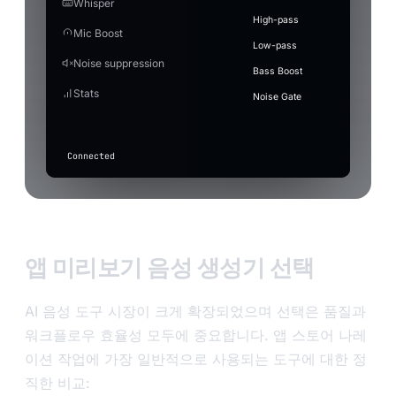
Whisper
Studio
error-beep
Ctrl+1
⋮⋮
Create
Turn m
Duration
Better quality, heavier
balanced
Ghost
4
crowd-
MB
Quality
EV
RC
JP
English
Next
into f
High-pass
Enhance
60s
music
~2.3 GB
Settings
Post
cheer
Mic Boost
Auto Level
sad-violin.wav
Cartoon
⋮⋮
Off — mic
Audio editor
Audio trans
Latency
Marcus
Elena Vox
Ray
Jin Park
Low-pass
Music
Keeps your voice at a steady volume — lifts the quiet
Status
GPU
CPU
goes
3
Save
+ Add
record-
Punctuation
What to 
Model
Blake
Calder
Processing
Cut and stitch pieces of
Villain
Auto
Tr
Noise suppression
without blowing out the peaks.
20260717_183012.mp3
MP3
Soun
(auto)
through
vine-boom
⋮⋮
scratch
Type the t
the audio. Drag on the
Bass Boost
unchanged
Latency
waveform to select.
2
Apply with effect active
drum-
Stats
Press
(only basic
record-scratch
⋮⋮
Noise Gate
roll.wav
When on, gain/auto-level also apply while a voice eff
F7
suppression
Quality
active.
applies if
in
drum-roll
⋮⋮
toggled
any
above).
app
Connected
to
transcribe
Input
level
앱 미리보기 음성 생성기 선택
AI 음성 도구 시장이 크게 확장되었으며 선택은 품질과
워크플로우 효율성 모두에 중요합니다. 앱 스토어 나레
이션 작업에 가장 일반적으로 사용되는 도구에 대한 정
직한 비교: