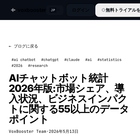
voxbooster
ログイン
無料トライアル
JP
← ブログに戻る
#ai chatbot
#chatgpt
#claude
#ai
#statistics
#2026
#research
AIチャットボット統計
2026年版:市場シェア、導
入状況、ビジネスインパク
トに関する55以上のデータ
ポイント
VoxBooster Team
·
2026年5月13日