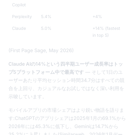
Copilot
Perplexity
5.4%
+4%
Claude
5.0%
+14% (fastest
in top 5)
(First Page Sage, May 2026)
Claude AIの14%という四半期ユーザー成長率はトッ
プ5プラットフォーム中で最高です
— そして1日のユ
ーザーあたり平均セッション時間34.7分はすべての競
合を上回り、カジュアルなお試しではなく深い利用を
示唆しています。
モバイルアプリの市場シェアはより鋭い物語を語りま
す:ChatGPTのアプリシェアは2025年1月の69.1%から
2026年には45.3%に低下し、Geminiは14.7%から
25.2%に上昇しました(Similarweb、2026年1月デー