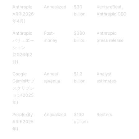
Anthropic
Annualized
$30
VentureBeat,
ARR(2026
billion
Anthropic CEO
年4月)
Anthropic
Post-
$380
Anthropic
バリュエー
money
billion
press release
ション
(2026年2
月)
Google
Annual
$1.2
Analyst
Geminiサブ
revenue
billion
estimates
スクリプシ
ョン(2025
年)
Perplexity
Annualized
$100
Reuters
ARR(2025
million+
年)