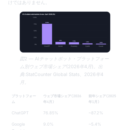
けではありません。
AI chatbot web market share, April 2026 (%)
100%
76.85%
75%
50%
25%
9.0%
7.73%
3.76%
2.66%
0%
ChatGPT
Gemini
Perplexity
Copilot
Claude
図2 — AIチャットボット・プラットフォー
ム別ウェブ市場シェア(2026年4月)。出
典:StatCounter Global Stats、2026年4
月。
プラットフォー
ウェブ市場シェア(2026
前年シェア(2025
ム
年4月)
年1月)
ChatGPT
76.85%
~87.2%
Google
9.0%
~5.4%