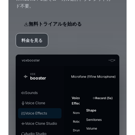
ド不要。
無料トライアルを始める
料金を見る
—
□
×
voxbooster
VOX
Microfone (fifine Microphone)
booster
Sounds
Generate an audio file in the clon
Audio Studio
Music Studio AI
Mic Boost
Voice
Strength
Overview
Soundboard
Voice
Whisper
Suppression
Sound
+ Add Sound
Record (5s)
Record (5s)
Test mic
Re
Fo
Convert a clip offline (without the real-time limi
AI audio tools — everything runs on your PC
Create songs from scratch out of a text prompt 
Adjust your mic directly — works in any app (Di
Voice Clone
Clone
Effects
Model
plays
Gentle
PC
games), with or without a voice effect.
Stop ·
LAUNCHES
Search
Enable to
Noise
Split vocals from instrumental
Voice
Referenc
Volume
Pitch
Shape
Push-to-talk
Engine
Ctrl+F2
16
airhorn-
Model
Voice Effects
None
Villain
Cartoon
Demon
Heli
transform
RUNTIME
Describe the
Lyrics
Microphone gain
suppression
engine
installed
Use
01.mp3
Music1.wav
"small"
Split tracks
Deeper
Mute
Voice focus
your
music
example
Makes your mic louder. 100% = no change
Semitones
Hotkey
[Verse
Off —
DAYS USED
Robot
Megaphone
⚡
Whisper
Giant
loaded
airhorn-01.mp3
Ctrl+F3
⋮⋮
Drop 
Voice Clone Studio
voice in
Lite
9
rimshot.wav
Ready
Grab t
background
Vocals
Wide
Energetic synth-pop anthem,
GPU
Save MP3
+ Add to S
466 MB ·
real-time
microp
Volume
FIRST LAUNCH
Fast and light, smaller
Language
bright arpeggiated synths,
Level
Drunk
noise passes
Underwater
Gain
Stadium
Walkie
Hotkeys
7
vine-
recommended,
night 
rimshot
Ctrl+F4
⋮⋮
Audio Studio
0
download
punchy electronic drums, a
through