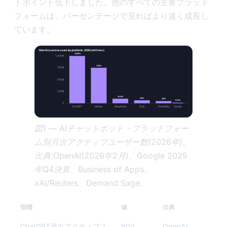
トポイント低下しました。他のすべての主要プラット
フォームは、パーセンテージで見ればより速く成長し
ています。
Monthly active users by platform, 2026 (millions)
1,000M
1,000M
750M
750M
500M
250M
96.9M
64M
45M
12.5M
0
ChatGPT
Gemini
DeepSeek
Grok
Perplexity
Claude
図1 — AIチャットボット・プラットフォー
ム別月次アクティブユーザー数(2026年)。
出典:OpenAI(2026年2月)、Google 2025
年Q4決算、Business of Apps、
xAI/Reuters、Demand Sage。
指標
値
出典
ChatGPT週次アクティブユ
900
OpenAI