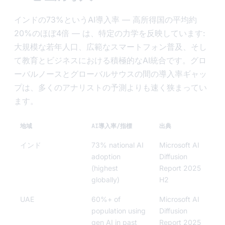
インドの73%というAI導入率 — 高所得国の平均約
20%のほぼ4倍 — は、特定の力学を反映しています:
大規模な若年人口、広範なスマートフォン普及、そし
て教育とビジネスにおける積極的なAI統合です。グロ
ーバルノースとグローバルサウスの間の導入率ギャッ
プは、多くのアナリストの予測よりも速く狭まってい
ます。
地域
AI導入率/指標
出典
インド
73% national AI
Microsoft AI
adoption
Diffusion
(highest
Report 2025
globally)
H2
UAE
60%+ of
Microsoft AI
population using
Diffusion
gen AI in past
Report 2025