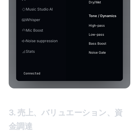
Flip a
boom.mp3
balanced
Dry/Wet
Reco
driving bassline and confident
Model
Select
~1.2 GB
unchanged.
In
I beco
Play
Time per effect
Windows volume
Output
male vocals. Around 120 BPM.
Music Studio AI
applause-loop
Ctrl+F6
[Choru
⋮⋮
Instrumental
Use ref
Save MP3
+ Add to S
Voice
5
sad-
Small —
The mic capture volume in Windows. If it is
Voxboo
Out
Engine
Custom
Stop
violin
Tone / Dynamics
Pro
Ready
Model
raise it here before the gain.
466 MB ·
me hig
0
Mode
Whisper
Studio
error-beep
Ctrl+1
⋮⋮
Create
Turn m
Duration
Better quality, heavier
balanced
Ghost
4
crowd-
MB
Quality
EV
RC
JP
English
Next
into f
High-pass
Enhance
60s
music
~2.3 GB
Settings
Post
cheer
Mic Boost
Auto Level
sad-violin.wav
Cartoon
⋮⋮
Off — mic
Audio editor
Audio trans
Latency
Marcus
Elena Vox
Ray
Jin Park
Low-pass
Music
Keeps your voice at a steady volume — lifts the quiet
Status
GPU
CPU
goes
3
Save
+ Add
record-
Punctuation
What to 
Model
Blake
Calder
Processing
Cut and stitch pieces of
Villain
Auto
Tr
Noise suppression
without blowing out the peaks.
20260717_183012.mp3
MP3
Soun
(auto)
through
vine-boom
⋮⋮
scratch
Type the t
the audio. Drag on the
Bass Boost
unchanged
Latency
waveform to select.
2
Apply with effect active
drum-
Stats
Press
(only basic
record-scratch
⋮⋮
Noise Gate
roll.wav
When on, gain/auto-level also apply while a voice eff
F7
suppression
Quality
active.
applies if
in
drum-roll
⋮⋮
toggled
any
above).
app
Connected
to
transcribe
Input
level
3. 売上、バリュエーション、資
金調達