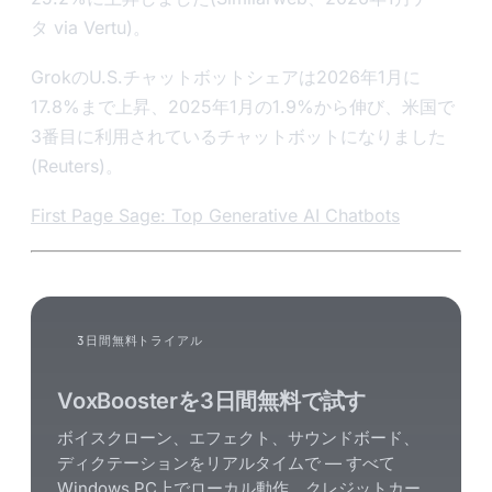
タ via Vertu)。
GrokのU.S.チャットボットシェアは2026年1月に
17.8%まで上昇、2025年1月の1.9%から伸び、米国で
3番目に利用されているチャットボットになりました
(Reuters)。
First Page Sage: Top Generative AI Chatbots
3日間無料トライアル
VoxBoosterを3日間無料で試す
ボイスクローン、エフェクト、サウンドボード、
ディクテーションをリアルタイムで — すべて
Windows PC上でローカル動作。クレジットカー