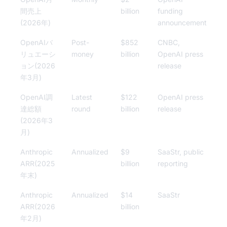
間売上
billion
funding
(2026年)
announcement
OpenAIバ
Post-
$852
CNBC,
リュエーシ
money
billion
OpenAI press
ョン(2026
release
年3月)
OpenAI調
Latest
$122
OpenAI press
達総額
round
billion
release
(2026年3
月)
Anthropic
Annualized
$9
SaaStr, public
ARR(2025
billion
reporting
年末)
Anthropic
Annualized
$14
SaaStr
ARR(2026
billion
年2月)