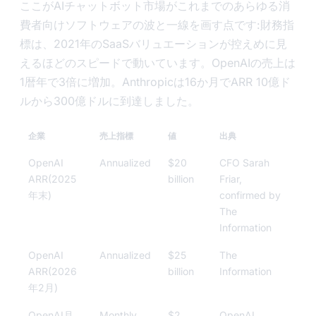
ここがAIチャットボット市場がこれまでのあらゆる消
費者向けソフトウェアの波と一線を画す点です:財務指
標は、2021年のSaaSバリュエーションが控えめに見
えるほどのスピードで動いています。OpenAIの売上は
1暦年で3倍に増加。Anthropicは16か月でARR 10億ド
ルから300億ドルに到達しました。
企業
売上指標
値
出典
OpenAI
Annualized
$20
CFO Sarah
ARR(2025
billion
Friar,
年末)
confirmed by
The
Information
OpenAI
Annualized
$25
The
ARR(2026
billion
Information
年2月)
OpenAI月
Monthly
$2
OpenAI