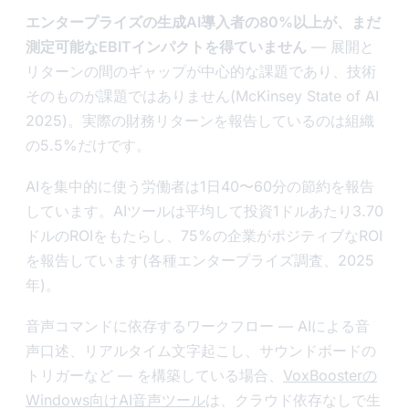
エンタープライズの生成AI導入者の80%以上が、まだ
測定可能なEBITインパクトを得ていません
— 展開と
リターンの間のギャップが中心的な課題であり、技術
そのものが課題ではありません(McKinsey State of AI
2025)。実際の財務リターンを報告しているのは組織
の5.5%だけです。
AIを集中的に使う労働者は1日40〜60分の節約を報告
しています。AIツールは平均して投資1ドルあたり3.70
ドルのROIをもたらし、75%の企業がポジティブなROI
を報告しています(各種エンタープライズ調査、2025
年)。
音声コマンドに依存するワークフロー — AIによる音
声口述、リアルタイム文字起こし、サウンドボードの
トリガーなど — を構築している場合、
VoxBoosterの
Windows向けAI音声ツール
は、クラウド依存なしで生