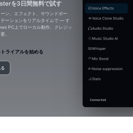
oosterを3日間無料で試す
Voice Effects
ローン、エフェクト、サウンドボー
Voice Clone Studio
テーションをリアルタイムで — す
dows PC上でローカル動作。クレジッ
Audio Studio
不要。
Music Studio AI
Whisper
料トライアルを始める
Mic Boost
見る
Noise suppression
Stats
Connected