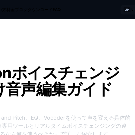
い方
料金
ブログ
ダウンロード
FAQ
N
JP
itionボイスチェンジ
け音声編集ガイド
tretch and Pitch、EQ、Vocoderを使って声を変える具体的
集専用ツールとリアルタイムボイスチェンジングの違
声するなら何を使うべきかまで詳しく紹介します。