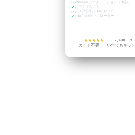
Whisperディクテーション + 翻訳
音声文字起こし
ノイズ抑制 + Mic Boost
YouTubeダウンローダー
今すぐ無料で試す
4.9
· 2,400+ 
カード不要 · いつでもキャ