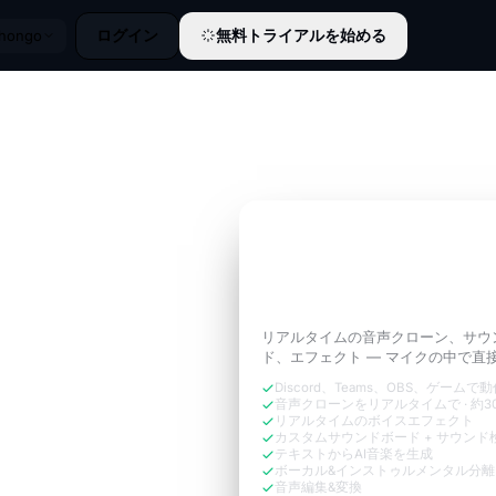
ログイン
無料トライアルを始める
ihongo
3日間無料トライアル
通話に必要な
あなたの
ョン
のように響かせ
リアルタイムの音声クローン、サウ
ド、エフェクト — マイクの中で直
Discord、Teams、OBS、ゲームで
音声クローンをリアルタイムで · 約30
リアルタイムのボイスエフェクト
カスタムサウンドボード + サウンド
テキストからAI音楽を生成
ボーカル&インストゥルメンタル分離
音声編集&変換