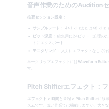
音声作業のためのAuditio
推奨セッション設定：
サンプルレート：
44.1 kHzまたは48 
ビット深度：
編集用に24ビット（処理のた
トにエクスポート
モニタリング：
入力にエフェクトなしで録
単一クリップエフェクトには
Waveform Editor
す。
Pitch Shifterエフェ
エフェクト > 時間と音程 > Pitch Shifter
に移動
ズムです。荒い作業では機能しますが、大きな