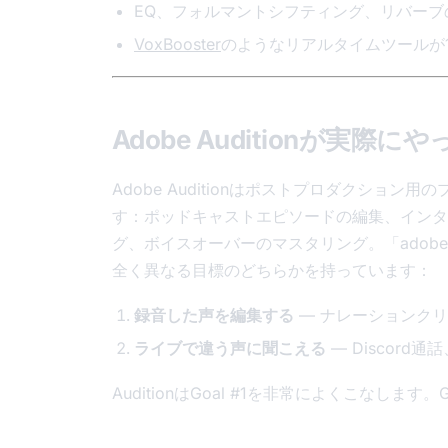
EQ、フォルマントシフティング、リバー
VoxBooster
のようなリアルタイムツールが
Adobe Auditionが
Adobe Auditionはポストプロダクシ
す：ポッドキャストエピソードの編集、インタ
グ、ボイスオーバーのマスタリング。「adobe aud
全く異なる目標のどちらかを持っています：
録音した声を編集する
— ナレーションク
ライブで違う声に聞こえる
— Discor
AuditionはGoal #1を非常によくこなしま