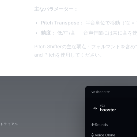
主なパラメーター：
Pitch Transpose：
半音単位で移動（12 
精度：
低/中/高 — 音声作業には常に高を
Pitch Shifterの主な弱点：フォルマント
and Pitchを使用してください。
voxbooster
VOX
booster
料トライアル
Sounds
Voice Clone