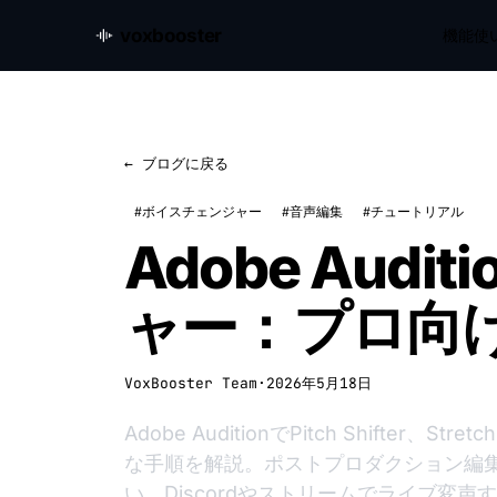
voxbooster
機能
使
← ブログに戻る
#ボイスチェンジャー
#音声編集
#チュートリアル
Adobe Aud
ャー：プロ向
VoxBooster Team
·
2026年5月18日
Adobe AuditionでPitch Shifter、S
な手順を解説。ポストプロダクション編
い、Discordやストリームでライブ変