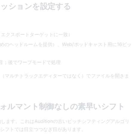
nセッションを設定する
kHz（エクスポートターゲットに一致）
めのヘッドルームを提供）、Web/ポッドキャスト用に16ビッ
音；後でワープモードで処理
（マルチトラックエディターではなく）でファイルを開きま
クト：フォルマント制御なしの素早いシフト
します。これはAuditionの古いピッチシフティングアルゴリ
シフトでは目立つつなぎ目があります。