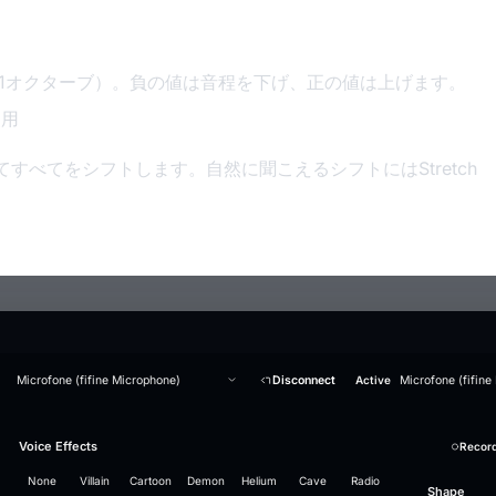
= 1オクターブ）。負の値は音程を下げ、正の値は上げます。
使用
を含めてすべてをシフトします。自然に聞こえるシフトにはStretch
Microfone (fifine Microphone)
Disconnect
Active
Microfone (fifine
Generate an audio file in the cloned voice
Audio Studio
Music Studio AI
Mic Boost
Voice Clone
Overview
Strength
Soundboard
Voice Effects
Whisper Model
Suppression
Sound plays
+ Add Sound
Test mic
Record
Record
Re
Convert a clip offline (without the real-time limits) to compare the voice-clone quality.
AI audio tools — everything runs on your PC
Create songs from scratch out of a text prompt — all on your PC
Adjust your mic directly — works in any app (Discord, OBS, games), with or without a voice effec
Enable to transform your voice in real-time
Gentle
16
airhorn-01.mp3
Model "small" loaded
Stop · Ctrl+F2
LAUNCHES
Search
78
None
Villain
Cartoon
Demon
Helium
Cave
Radio
⚡ GPU
Describe the music
Noise suppression
Lyrics (optional)
Split vocals from instrumental
Microphone gain
Voice engine
Use example
Reference voice (who t
Engine installed
Push-to-talk
Volume
Pitch
Shape
466 MB · recommended, balanced