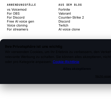
ANWENDUNGSFÄLLE
AUS DEM BLOG
vs Voicemod
Fortnite
For OBS
Valorant
For Discord
Counter-Strike 2
Free AI voice gen
Discord
Voice cloning
Twitch
For streamers
AI voice clone
Ihre Privatsphäre ist uns wichtig
Wir verwenden Cookies, um Ihr Erlebnis zu verbessern, den Verkeh
relevante Werbung zu schalten. Sie können alles akzeptieren, nicht
oder pro Kategorie anpassen.
Cookie-Richtlinie
Alles akzeptieren
Nicht-esse