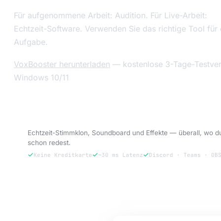
Für aufgenommene Arbeit: Audition. Für Live-Arbeit:
Echtzeit-Software. Verwenden Sie das richtige Tool für 
Aufgabe.
VoxBooster herunterladen
— kostenlose 3-Tage-Testver
Windows 10/11
VoxBooster testen — 3 Tage kostenlos.
Echtzeit-Stimmklon, Soundboard und Effekte — überall, wo d
schon redest.
Keine Kreditkarte
~30 ms Latenz
Discord · Teams · OB
3 Tage kostenlos testen