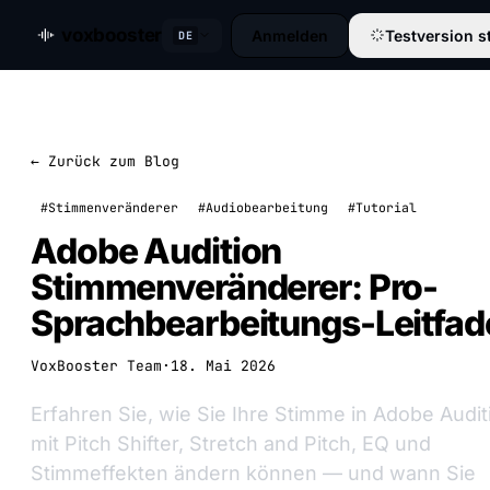
voxbooster
Anmelden
Testversion s
DE
← Zurück zum Blog
#Stimmenveränderer
#Audiobearbeitung
#Tutorial
Adobe Audition
Stimmenveränderer: Pro-
Sprachbearbeitungs-Leitfad
VoxBooster Team
·
18. Mai 2026
Erfahren Sie, wie Sie Ihre Stimme in Adobe Audit
mit Pitch Shifter, Stretch and Pitch, EQ und
Stimmeffekten ändern können — und wann Sie