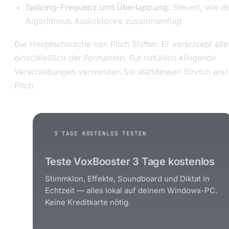
Splicing-Frequenz und Überlappung:
Steuert, wie d
Algorithmus Audioblöcke zusammenfügt
Die Hauptschwäche von Pitch Shifter: Er verschiebt alle
einschließlich der Formanten. Für natürlich klingende
Verschiebungen verwenden Sie stattdessen Stretch and
Pitch.
3 TAGE KOSTENLOS TESTEN
Teste VoxBooster 3 Tage kostenlos
Stimmklon, Effekte, Soundboard und Diktat in
Echtzeit — alles lokal auf deinem Windows-PC.
Keine Kreditkarte nötig.