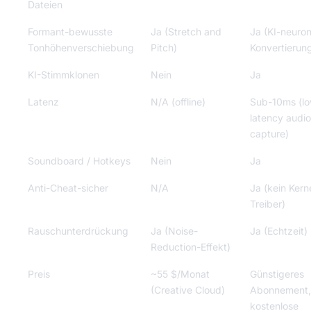
Dateien
Formant-bewusste
Ja (Stretch and
Ja (KI-neuron
Tonhöhenverschiebung
Pitch)
Konvertierun
KI-Stimmklonen
Nein
Ja
Latenz
N/A (offline)
Sub-10ms (l
latency audio
capture)
Soundboard / Hotkeys
Nein
Ja
Anti-Cheat-sicher
N/A
Ja (kein Kern
Treiber)
Rauschunterdrückung
Ja (Noise-
Ja (Echtzeit)
Reduction-Effekt)
Preis
~55 $/Monat
Günstigeres
(Creative Cloud)
Abonnement,
kostenlose