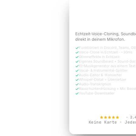
3 TAGE KOSTENLOS TESTEN
Klinge wie die
Versi
der Call braucht.
Echtzeit-Voice-Cloning, Soundb
direkt in deinem Mikrofon.
Funktioniert in Discord, Teams, 
Voice-Clone in Echtzeit · ~30ms
Stimmeffekte in Echtzeit
Eigenes Soundboard + Sound-Su
KI-Musikgenerator aus einem Tex
Vocal- & Instrumental-Splitter
Audio-Editor & -Konverter
Whisper-Diktat + Übersetzer
Audio-Transkription
Rauschunterdrückung + Mic Boos
YouTube-Downloader
Jetzt kostenlos
4.9
· 2.
Keine Karte · Jede