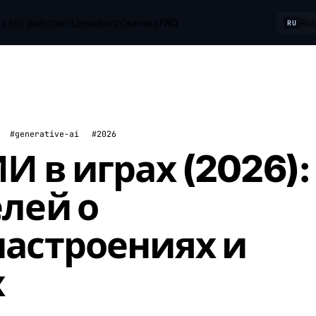
FAQ
к это работает
Цены
Блог
Скачать
Rus
RU
#generative-ai
#2026
И в играх (2026):
лей о
настроениях и
х