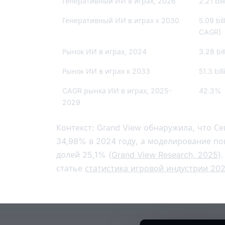
Генеративный ИИ в играх, 2026
2.21 bi
Генеративный ИИ в играх к 2030
5.09 bi
CAGR)
Рынок ИИ в играх, 2024
3.28 bi
Рынок ИИ в играх к 2033
51.3 bi
CAGR рынка ИИ в играх, 2025-
42.3%
2029
Контекст: Grand View обнаружила, что 
34,98% в 2024 году, а моделирование п
долей 25,1% (
Grand View Research, 2025
)
статье
статистика игровой индустрии 20