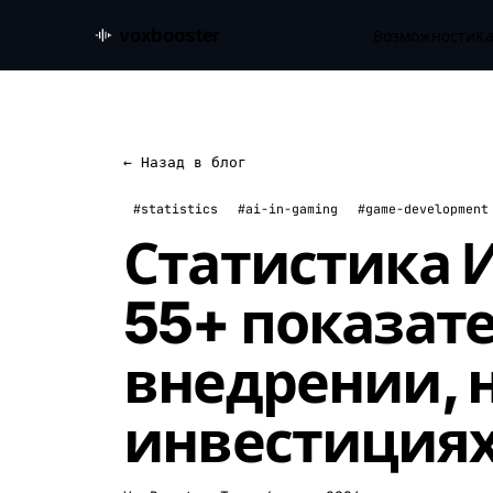
voxbooster
Возможности
Ка
← Назад в блог
#statistics
#ai-in-gaming
#game-development
Статистика И
55+ показате
внедрении, 
инвестиция