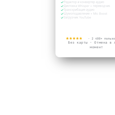
Редактор и конвертер аудио
Диктовка Whisper + переводчик
Транскрибация аудио
Шумоподавление + Mic Boost
Загрузчик YouTube
Попробовать бесплатн
4.9
· 2 400+ пользо
Без карты · Отмена в 
момент