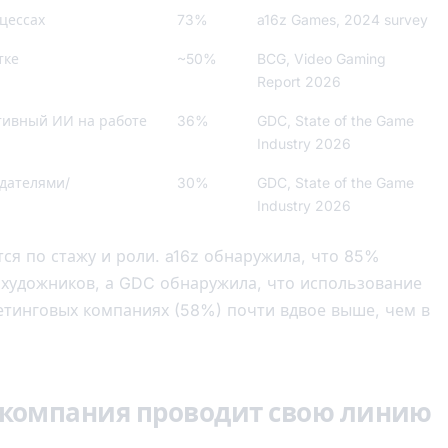
цессах
73%
a16z Games, 2024 survey
тке
~50%
BCG, Video Gaming
Report 2026
тивный ИИ на работе
36%
GDC, State of the Game
Industry 2026
здателями/
30%
GDC, State of the Game
Industry 2026
ся по стажу и роли. a16z обнаружила, что 85%
художников, а GDC обнаружила, что использование
етинговых компаниях (58%) почти вдвое выше, чем в
я компания проводит свою линию