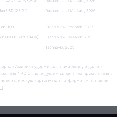
llion USD (23.1% CAGR)
Research and Markets, 2026
llion USD (23.2%
Research and Markets, 2026
llion USD
Grand View Research, 2025
llion USD (36.1% CAGR)
Grand View Research, 2025
Technavio, 2025
Северная Америка удерживала наибольшую долю -
оведения NPC было ведущим сегментом применения с
. Более широкую картину по платформе см. в нашей
26
.