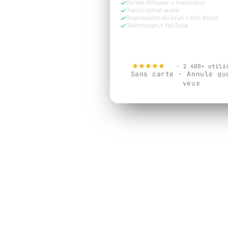
Dictée Whisper + traducteur
Transcription audio
Suppression du bruit + Mic Boost
Téléchargeur YouTube
Essayer gratuitement
4.9
· 2 400+ utili
Sans carte · Annule qu
veux