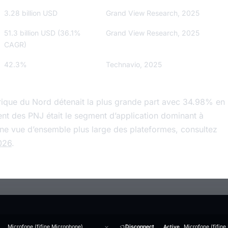
3.28 billion USD
Grand View Research, 2025
51.3 billion USD (36.1%
Grand View Research, 2025
CAGR)
42.3%
Technavio, 2025
rique du Nord détenait la plus grande part avec 34.98% en
nt des PNJ était le segment d’application dominant à
une vue d’ensemble plus large des plateformes, consultez
2026
.
Microfone (fifine Microphone)
Disconnect
Active
Microfone (fifine