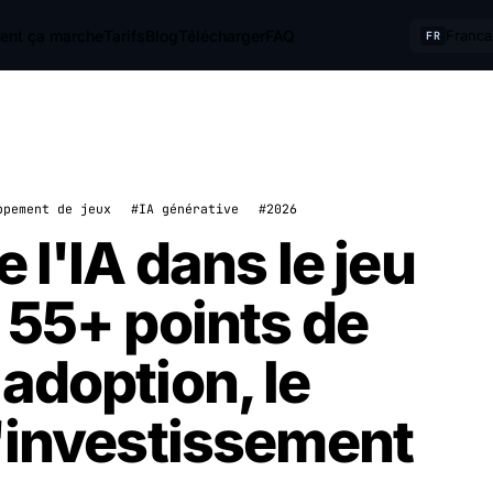
nt ça marche
Tarifs
Blog
Télécharger
FAQ
Franca
FR
ppement de jeux
#IA générative
#2026
 l'IA dans le jeu
 55+ points de
adoption, le
l'investissement