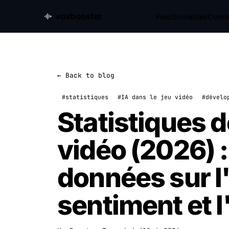
voxbooster
Fonctionnalités
Comme
← Back to blog
#statistiques
#IA dans le jeu vidéo
#dévelo
Statistiques de
vidéo (2026) :
données sur l'
sentiment et 