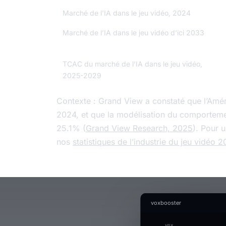
Marché de l’IA dans le jeu vidéo, 2024
Marché de l’IA dans le jeu vidéo d’ici 2033
TCAC du marché de l’IA dans le jeu vidéo,
2025-2029
Contexte : Grand View a constaté que l’Amé
2024, et que la modélisation du comporteme
25.1% (
Grand View Research, 2025
). Pour 
nos
statistiques de l’industrie du jeu vidéo 
voxbooster