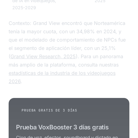
de IA en videojuegos,
2025
2025-2029
Contexto: Grand View encontró que Norteamérica
tenía la mayor cuota, con un 34,98% en 2024, y
que el modelado de comportamiento de NPCs fue
el segmento de aplicación líder, con un 25,1%
(
Grand View Research, 2025
). Para un panorama
más amplio de la plataforma, consulta nuestras
estadísticas de la industria de los videojuegos
2026
.
PRUEBA GRATIS DE 3 DÍAS
Prueba VoxBooster 3 días gratis
Clon de voz, efectos, soundboard y dictado en