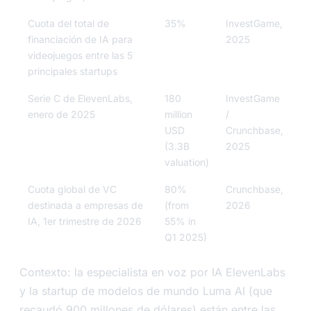
Cuota del total de
35%
InvestGame,
financiación de IA para
2025
videojuegos entre las 5
principales startups
Serie C de ElevenLabs,
180
InvestGame
enero de 2025
million
/
USD
Crunchbase,
(3.3B
2025
valuation)
Cuota global de VC
80%
Crunchbase,
destinada a empresas de
(from
2026
IA, 1er trimestre de 2026
55% in
Q1 2025)
Contexto: la especialista en voz por IA ElevenLabs
y la startup de modelos de mundo Luma AI (que
recaudó 900 millones de dólares) están entre las