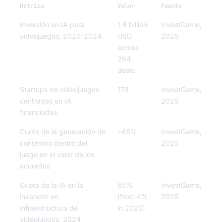
Métrica
Valor
Fuente
Inversión en IA para
1.8 billion
InvestGame,
videojuegos, 2020-2024
USD
2025
across
264
deals
Startups de videojuegos
178
InvestGame,
centradas en IA
2025
financiadas
Cuota de la generación de
~65%
InvestGame,
contenido dentro del
2025
juego en el valor de los
acuerdos
Cuota de la IA en la
65%
InvestGame,
inversión en
(from 4%
2025
infraestructura de
in 2020)
videojuegos, 2024