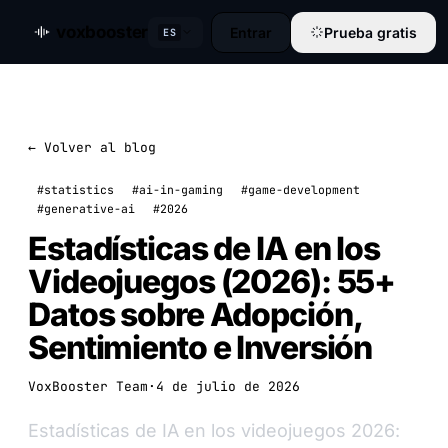
voxbooster
Entrar
Prueba gratis
ES
← Volver al blog
#statistics
#ai-in-gaming
#game-development
#generative-ai
#2026
Estadísticas de IA en los
Videojuegos (2026): 55+
Datos sobre Adopción,
Sentimiento e Inversión
VoxBooster Team
·
4 de julio de 2026
Estadísticas de IA en los videojuegos 2026: