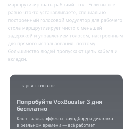
маршрутизировать рабочий стол. Если вы все
равно что-то устанавливаете, специально
построенный голосовой модулятор для рабочего
стола маршрутизирует чисто с меньшей
задержкой и управлением голосом, настроенным
для прямого использования, поэтому
большинство людей пропускают цепь кабеля и
вкладки.
3 ДНЯ БЕСПЛАТНО
Попробуйте VoxBooster 3 дня
бесплатно
Клон голоса, эффекты, саундборд и диктовка
в реальном времени — всё работает