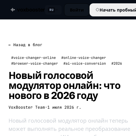
voxbooster
Войти
Начать пробны
RU
← Назад в блог
#voice-changer-online
#online-voice-changer
#browser-voice-changer
#ai-voice-conversion
#2026
Новый голосовой
модулятор онлайн: что
нового в 2026 году
VoxBooster Team
·
1 июля 2026 г.
Новый голосовой модулятор онлайн теперь
может выполнять реальное преобразование