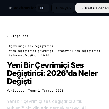
voxbooster
Giriş yap
Ücretsiz denem
TR
← Bloga dön
#çevrimiçi-ses-değiştirici
#ses-değiştirici-çevrimiçi
#tarayıcı-ses-değiştirici
#ai-ses-dönüşümü
#2026
Yeni Bir Çevrimiçi Ses
Değiştirici: 2026'da Neler
Değişti
VoxBooster Team
·
1 Temmuz 2026
Yeni bir çevrimiçi ses değiştirici artık
yüklediğiniz kliplerin gerçek tarayıcı AI