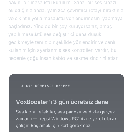
bakın: bir masaüstü kurulum. Sanal bir ses cihazı
eklediğiniz anda, yalnızca çevrimiçi rotayı bıraktınız
ve sıkıntılı yolla masaüstü yönlendirmesini yapmaya
başladınız. Yine de bir şey kuruyorsanız, amaç
yapılı masaüstü ses değiştirici daha düşük
gecikmeyle temiz bir şekilde yönlendirir ve canlı
kullanım için ayarlanmış ses kontrolleri vardır, bu
nedenle çoğu insan kablo ve sekme zincirini atlar.
3 GÜN ÜCRETSIZ DENEME
VoxBooster'ı 3 gün ücretsiz dene
Ses klonu, efektler, ses panosu ve dikte gerçek
zamanlı — hepsi Windows PC'nizde yerel olarak
çalışır. Başlamak için kart gerekmez.