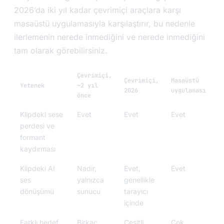
2026’da iki yıl kadar çevrimiçi araçlara karşı
masaüstü uygulamasıyla karşılaştırır, bu nedenle
ilerlemenin nerede inmediğini ve nerede inmediğini
tam olarak görebilirsiniz.
Çevrimiçi,
Çevrimiçi,
Masaüstü
Yetenek
~2 yıl
2026
uygulaması
önce
Klipdeki sese
Evet
Evet
Evet
perdesi ve
formant
kaydırması
Klipdeki AI
Nadir,
Evet,
Evet
ses
yalnızca
genellikle
dönüşümü
sunucu
tarayıcı
içinde
Farklı hedef
Birkaç
Çeşitli
Çok