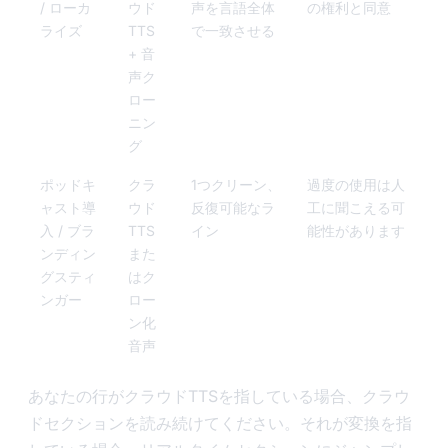
/ ローカ
ウド
声を言語全体
の権利と同意
ライズ
TTS
で一致させる
+ 音
声ク
ロー
ニン
グ
ポッドキ
クラ
1つクリーン、
過度の使用は人
ャスト導
ウド
反復可能なラ
工に聞こえる可
入 / ブラ
TTS
イン
能性があります
ンディン
また
グスティ
はク
ンガー
ロー
ン化
音声
あなたの行がクラウドTTSを指している場合、クラウ
ドセクションを読み続けてください。それが変換を指