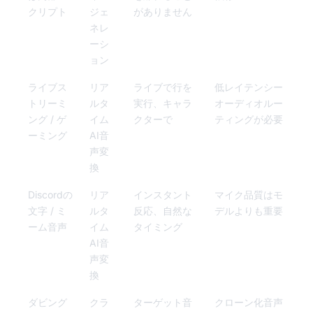
クリプト
ジェ
がありません
ネレ
ーシ
ョン
ライブス
リア
ライブで行を
低レイテンシー
トリーミ
ルタ
実行、キャラ
オーディオルー
ング / ゲ
イム
クターで
ティングが必要
ーミング
AI音
声変
換
Discordの
リア
インスタント
マイク品質はモ
文字 / ミ
ルタ
反応、自然な
デルよりも重要
ーム音声
イム
タイミング
AI音
声変
換
ダビング
クラ
ターゲット音
クローン化音声