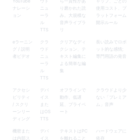
YouTube
ウド
ら一貫性があ
ャップ、ごとの
ナレーシ
ニュ
り磨かれた読
使用コスト、プ
ョン
ーラ
み。大規模な
ラットフォーム
ル
音声ライブラ
開示ルール
TTS
リ
eラーニン
クラ
クリアなディ
長い読みでロボ
グ / 説明
ウド
クション、テ
ット的な感情;
者ビデオ
ニュ
キスト編集に
専門用語の発音
ーラ
よる簡単な編
ル
集
TTS
アクセシ
デバ
オフラインで
クラウドより少
ビリティ
イス
動作、低遅
ない「プレミア
/ スクリ
また
延、プライベ
ム」音声
ーンリー
はOS
ート
ディング
TTS
機密また
デバ
テキストはPC
ハードウェアに
は内部ス
イス
を離れること
依存