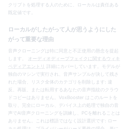
クリプトを処理する人のために、ローカルは責任ある
既定値です。
ローカルがしたがって人が思うようにした
がって重要な理由
音声クローニングは特に同意と不正使用の懸念を提起
します。
オーディオディープフェイクに関するウィキ
ペディアエントリ
詳細にカバーしています。モデルが
独自のマシンで実行され、音声サンプルが決して残さ
れた場合、リスク全体のカテゴリを削除します: 違
反、再販、または転用するあなたの音声指紋のクラウ
ドコピーはありません。VoxBooster はこのルートを
取り、完全にローカル、デバイス上の処理で独自の音
声でAI音声クローニングを訓練し、PCを離れることは
ありません。これは標語ではなく設計選択です: ロー
カル処理は、プライバシーがハード要件の場合、単に