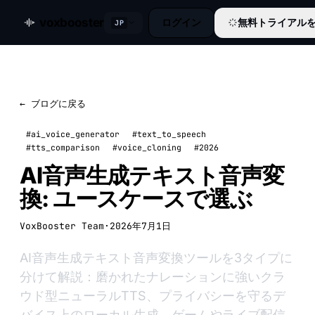
voxbooster
ログイン
無料トライアル
JP
← ブログに戻る
#ai_voice_generator
#text_to_speech
#tts_comparison
#voice_cloning
#2026
AI音声生成テキスト音声変
換: ユースケースで選ぶ
VoxBooster Team
·
2026年7月1日
AI音声生成テキスト音声変換ツールを3タイプに
分けて解説：磨かれたナレーションに強いクラ
ウド型ニューラルTTS、プライバシーを守るデ
バイス上のローカル生成、ゲームやライブ配信