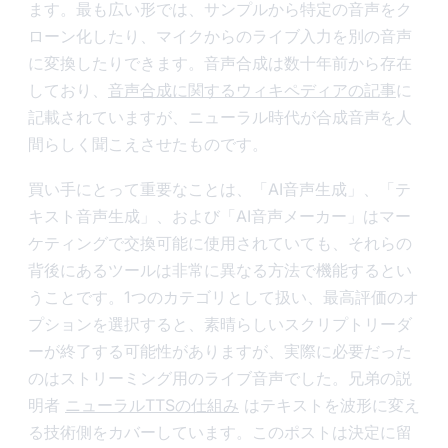
ます。最も広い形では、サンプルから特定の音声をク
ローン化したり、マイクからのライブ入力を別の音声
に変換したりできます。音声合成は数十年前から存在
しており、
音声合成に関するウィキペディアの記事
に
記載されていますが、ニューラル時代が合成音声を人
間らしく聞こえさせたものです。
買い手にとって重要なことは、「AI音声生成」、「テ
キスト音声生成」、および「AI音声メーカー」はマー
ケティングで交換可能に使用されていても、それらの
背後にあるツールは非常に異なる方法で機能するとい
うことです。1つのカテゴリとして扱い、最高評価のオ
プションを選択すると、素晴らしいスクリプトリーダ
ーが終了する可能性がありますが、実際に必要だった
のはストリーミング用のライブ音声でした。兄弟の説
明者
ニューラルTTSの仕組み
はテキストを波形に変え
る技術側をカバーしています。このポストは決定に留