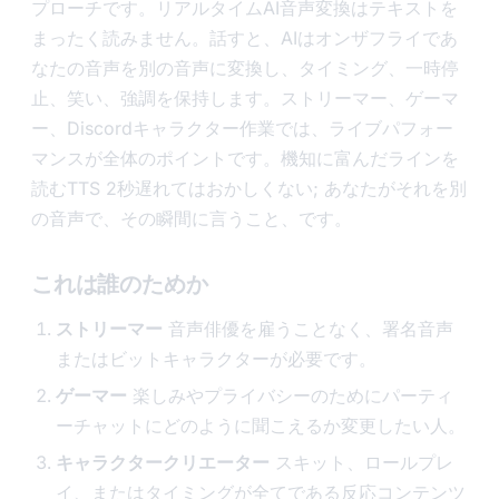
プローチです。リアルタイムAI音声変換はテキストを
まったく読みません。話すと、AIはオンザフライであ
なたの音声を別の音声に変換し、タイミング、一時停
止、笑い、強調を保持します。ストリーマー、ゲーマ
ー、Discordキャラクター作業では、ライブパフォー
マンスが全体のポイントです。機知に富んだラインを
読むTTS 2秒遅れてはおかしくない; あなたがそれを別
の音声で、その瞬間に言うこと、です。
これは誰のためか
ストリーマー
音声俳優を雇うことなく、署名音声
またはビットキャラクターが必要です。
ゲーマー
楽しみやプライバシーのためにパーティ
ーチャットにどのように聞こえるか変更したい人。
キャラクタークリエーター
スキット、ロールプレ
イ、またはタイミングが全てである反応コンテンツ