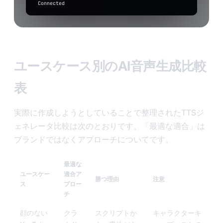
app
Connected
to
transcribe
Input
level
ユースケース別のAI音声生成比較
表
実際に作成しようとしていることで整理されたTTSジ
ェネレータ比較は次のとおりです。「最適な適合」は
ブランドではなくアプローチについてです。
最適な
ユースケー
適合ア
勝つ理由
注意
ス
プロー
チ
顔のない
クラ
スクリプトか
キャラクターキ