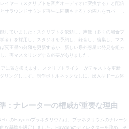
レイヤー（スクリプトを音声オーディオに変換する）と配信
とサラウンドサウンド再生に同期させる）の両方をカバーし
能していました：スクリプトを依頼し、声優（多くの場合プ
学者）を採用し、スタジオを予約し、録音し、編集し、マス
ば冥王星の分類を更新するか、新しい系外惑星の発見を組み
し、再マスタリングする必要がありました。
ウェアに置き換えます。スクリプトライターがテキストを更新
ンダリングします。制作ボトルネックなしに、没入型ドーム体
の基準：ナレーターの権威が重要な理由
H）のHaydenプラネタリウムは、プラネタリウムのナレーシ
な基準を設定しました。Haydenのディレクターを務め、そ