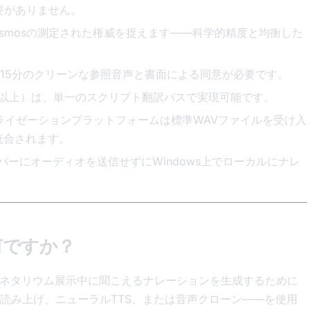
要がありません。
nのCosmosの測定された権威を捉えます——科学的精度と均衡した
15分のクリーンな参照音声と書面による同意が必要です。
DE/JA以上）は、単一のスクリプト翻訳パスで実現可能です。
ビジュアライゼーションプラットフォームは標準WAVファイルを受け入
統合されます。
サーバーにオーディオを送信せずにWindows上でローカルにナレ
何ですか？
ラネタリウム展示中に聞こえるナレーションを生成するために
読み上げ、ニューラルTTS、または音声クローン——を使用