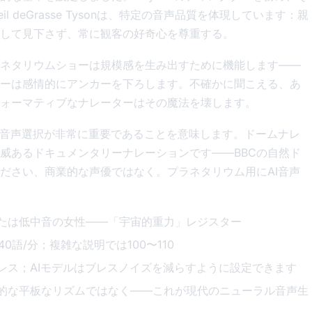
deGrasse Tysonは、特定の音声品質を体現しています：親
して見下さず、常に観客の好奇心を尊重する。
ネタリウムショーは規模感を生み出すために機能します——
ーは感情的にアンカーを下ろします。不確かに聞こえる、あ
ォーマティブなナレーターはその魔法を壊します。
と音声選択が非常に重要であることを意味します。ドームナレ
威あるドキュメンタリーナレーションです——BBCの自然ド
ださい、商業的な声優ではなく。プラネタリウム用にAI音声
たは低中音の女性——「宇宙的重力」レジスター
0語/分；複雑な説明では100〜110
レス；AIモデルはブレスノイズを減らすように設定できます
的な平板なリズムではなく——これが現代のニューラル音声生