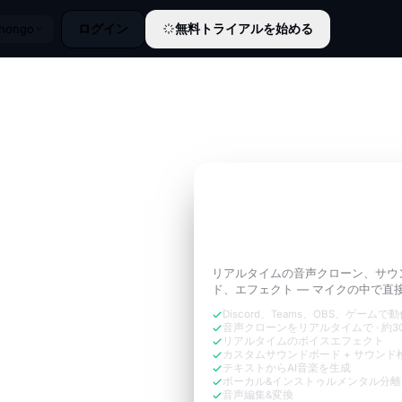
ログイン
無料トライアルを始める
ihongo
3日間無料トライアル
通話に必要な
あなたの
ョン
のように響かせ
リアルタイムの音声クローン、サウ
ド、エフェクト — マイクの中で直
Discord、Teams、OBS、ゲームで
音声クローンをリアルタイムで · 約30
リアルタイムのボイスエフェクト
カスタムサウンドボード + サウンド
テキストからAI音楽を生成
ボーカル&インストゥルメンタル分離
音声編集&変換