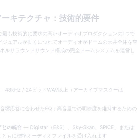
アーキテクチャ：技術的要件
外で最も技術的に要求の高いオーディオプロダクションの1つで
、ビジュアルが動くにつれてオーディオがドームの天井全体を空
ネルサラウンドサウンド構成の完全ドームシステムを運営し
— 48kHz / 24ビットWAV以上（アーカイブマスターは
の音響応答に合わせたEQ；高音量での明瞭度を維持するための
アとの統合
— Digistar（E&S）、Sky-Skan、SPICE、または
とともに標準オーディオファイルを受け入れます