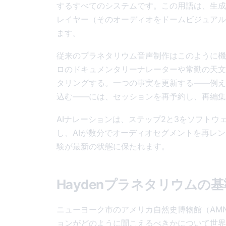
するすべてのシステムです。この用語は、生成
レイヤー（そのオーディオをドームビジュアル
ます。
従来のプラネタリウム音声制作はこのように機
ロのドキュメンタリーナレーターや常勤の天文
タリングする。一つの事実を更新する——例え
込む——には、セッションを再予約し、再編集
AIナレーションは、ステップ2と3をソフト
し、AIが数分でオーディオセグメントを再レ
験が最新の状態に保たれます。
Haydenプラネタリウム
ニューヨーク市のアメリカ自然史博物館（AMN
ョンがどのように聞こえるべきかについて世界的