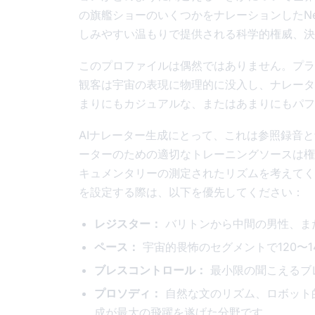
の旗艦ショーのいくつかをナレーションしたNeil 
しみやすい温もりで提供される科学的権威、決
このプロファイルは偶然ではありません。プラ
観客は宇宙の表現に物理的に没入し、ナレータ
まりにもカジュアルな、またはあまりにもパフ
AIナレーター生成にとって、これは参照録音
ーターのための適切なトレーニングソースは権
キュメンタリーの測定されたリズムを考えてく
を設定する際は、以下を優先してください：
レジスター：
バリトンから中間の男性、ま
ペース：
宇宙的畏怖のセグメントで120〜14
ブレスコントロール：
最小限の聞こえるブ
プロソディ：
自然な文のリズム、ロボット
成が最大の飛躍を遂げた分野です