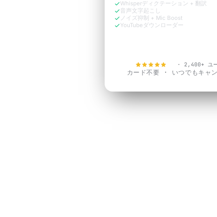
Whisperディクテーション + 翻訳
音声文字起こし
ノイズ抑制 + Mic Boost
YouTubeダウンローダー
今すぐ無料で試す
4.9
· 2,400+ 
カード不要 · いつでもキャ