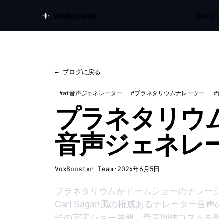
voxbooster
機能
使
← ブログに戻る
#ai音声ジェネレーター
#プラネタリウムナレーター
プラネタリウム
音声ジェネレ
VoxBooster Team
·
2026年6月5日
プラネタリウムがドームショーのナレーシ
Carl Sagan風の権威あるナレーター音声の
語の宇宙ショー展開、音声制作コストを80