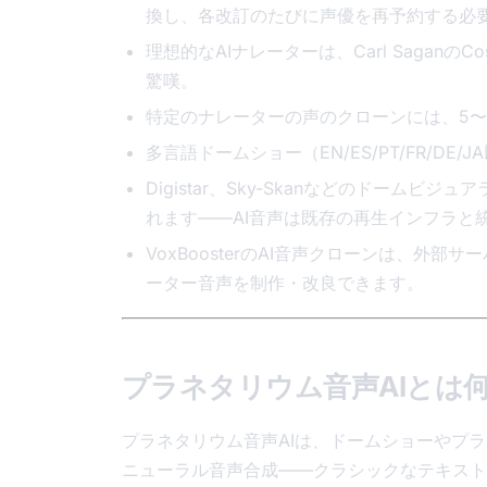
換し、各改訂のたびに声優を再予約する必
理想的なAIナレーターは、Carl Saga
驚嘆。
特定のナレーターの声のクローンには、5〜
多言語ドームショー（EN/ES/PT/FR/
Digistar、Sky-Skanなどのドーム
れます——AI音声は既存の再生インフラと
VoxBoosterのAI音声クローンは、外部
ーター音声を制作・改良できます。
プラネタリウム音声AIとは
プラネタリウム音声AIは、ドームショーやプ
ニューラル音声合成——クラシックなテキスト