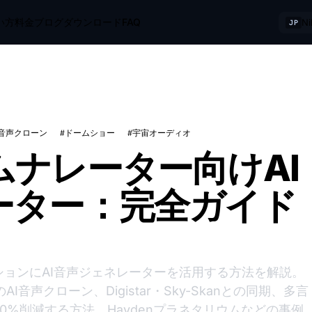
い方
料金
ブログ
ダウンロード
FAQ
N
JP
#音声クローン
#ドームショー
#宇宙オーディオ
ナレーター向けAI
ーター：完全ガイド
ョンにAI音声ジェネレーターを活用する方法を解説。
AI音声クローン、Digistar・Sky-Skanとの同期、多言
%削減する方法、Haydenプラネタリウムなどの事例