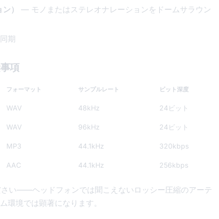
ョン）
— モノまたはステレオナレーションをドームサラウン
と同期
奨事項
フォーマット
サンプルレート
ビット深度
WAV
48kHz
24ビット
WAV
96kHz
24ビット
MP3
44.1kHz
320kbps
AAC
44.1kHz
256kbps
ださい——ヘッドフォンでは聞こえないロッシー圧縮のアーテ
ム環境では顕著になります。