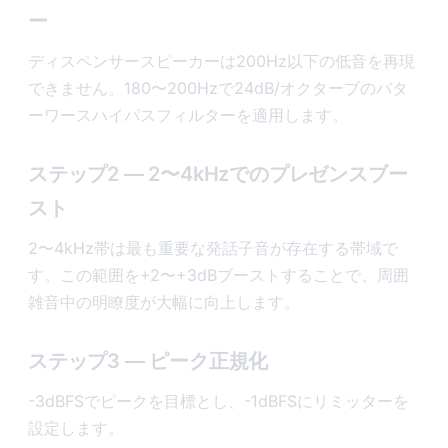
ー
ディスペンサースピーカーは200Hz以下の低音を再現
できません。180〜200Hzで24dB/オクターブのバタ
ーワースハイパスフィルターを適用します。
ステップ2 — 2〜4kHzでのプレゼンスブー
スト
2〜4kHz帯は最も重要な発話子音が存在する帯域で
す。この範囲を+2〜+3dBブーストすることで、周囲
雑音中の明瞭度が大幅に向上します。
ステップ3 — ピーク正規化
-3dBFSでピークを目標とし、-1dBFSにリミッターを
設定します。