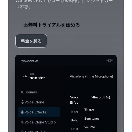
Windows PC上でローカル動作。クレジットカー
ド不要。
無料トライアルを始める
料金を見る
—
□
×
voxbooster
VOX
Microfone (fifine Microphone)
booster
Sounds
Generate an audio file in the clon
Audio Studio
Music Studio AI
Mic Boost
Voice
Strength
Overview
Soundboard
Voice
Whisper
Suppression
Sound
+ Add Sound
Record (5s)
Record (5s)
Test mic
Re
Fo
Convert a clip offline (without the real-time limi
AI audio tools — everything runs on your PC
Create songs from scratch out of a text prompt 
Adjust your mic directly — works in any app (Di
Voice Clone
Clone
Effects
Model
plays
Gentle
PC
games), with or without a voice effect.
Stop ·
LAUNCHES
Search
Enable to
Noise
Split vocals from instrumental
Voice
Referenc
Volume
Pitch
Shape
Push-to-talk
Engine
Ctrl+F2
16
airhorn-
Model
Voice Effects
None
Villain
Cartoon
Demon
Heli
transform
RUNTIME
Describe the
Lyrics
Microphone gain
suppression
engine
installed
Use
01.mp3
Music1.wav
"small"
Split tracks
Deeper
Mute
Voice focus
your
music
example
Makes your mic louder. 100% = no change
Semitones
Hotkey
[Verse
Off —
DAYS USED
Robot
Megaphone
⚡
Whisper
Giant
loaded
airhorn-01.mp3
Ctrl+F3
⋮⋮
Drop 
Voice Clone Studio
voice in
Lite
9
rimshot.wav
Ready
Grab t
background
Vocals
Wide
Energetic synth-pop anthem,
GPU
Save MP3
+ Add to S
466 MB ·
real-time
microp
Volume
FIRST LAUNCH
Fast and light, smaller
Language
bright arpeggiated synths,
Level
Drunk
noise passes
Underwater
Gain
Stadium
Walkie
Hotkeys
7
vine-
recommended,
night 
rimshot
Ctrl+F4
⋮⋮
0