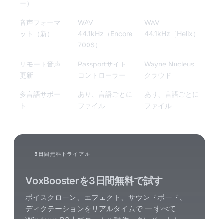
ー）
音声フォーマ
WAV
WAV
ット（新）
44.1kHz（Encore
44.1kHz（Helix）
700S）
リモート音声
Passportサイト
Wayne Nucleus
更新
コントローラー
クラウド
多言語サポー
あり、言語ごとに
あり、言語ごとに
ト
ファイル
ファイル
3日間無料トライアル
VoxBoosterを3日間無料で試す
ボイスクローン、エフェクト、サウンドボード、
ディクテーションをリアルタイムで — すべて