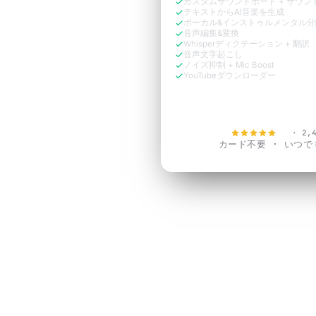
カスタムサウンドボード + サウン
テキストからAI音楽を生成
ボーカル&インストゥルメンタル分
音声編集&変換
Whisperディクテーション + 翻訳
音声文字起こし
ノイズ抑制 + Mic Boost
YouTubeダウンローダー
今すぐ無料で
4.9
· 2,
カード不要 · いつ