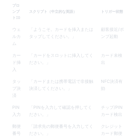
プロ
ンプ
スクリプト（中立的な英語）
トリガー状態
トID
ウェ
「ようこそ。カードを挿入または
顧客接近/ポ
ルカ
タップしてください。」
ンプ起動
ム
カー
「カードをスロットに挿入してく
カード未検
ド挿
ださい。」
出
入
タッ
「カードまたは携帯電話で非接触
NFC決済有
プ決
決済してください。」
効
済
PIN
「PINを入力して確認を押してく
チップ/PIN
入力
ださい。」
カード検出
郵便
「請求先の郵便番号を入力してく
クレジット
番号
ださい。」
カード郵便