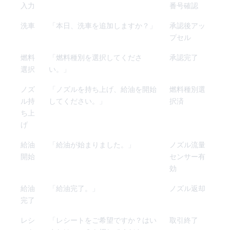
入力
番号確認
洗車
「本日、洗車を追加しますか？」
承認後アッ
プセル
燃料
「燃料種別を選択してくださ
承認完了
選択
い。」
ノズ
「ノズルを持ち上げ、給油を開始
燃料種別選
ル持
してください。」
択済
ち上
げ
給油
「給油が始まりました。」
ノズル流量
開始
センサー有
効
給油
「給油完了。」
ノズル返却
完了
レシ
「レシートをご希望ですか？はい
取引終了