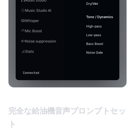
Audio Studio
download
punchy electronic drums, a
through
Flip a
boom.mp3
balanced
Dry/Wet
Reco
driving bassline and confident
Model
Select
~1.2 GB
unchanged.
In
I beco
Play
Time per effect
Windows volume
Output
male vocals. Around 120 BPM.
Music Studio AI
applause-loop
Ctrl+F6
[Choru
⋮⋮
Instrumental
Use ref
Save MP3
+ Add to S
Voice
5
sad-
Small —
The mic capture volume in Windows. If it is
Voxboo
Out
Engine
Custom
Stop
violin
Tone / Dynamics
Pro
Ready
Model
raise it here before the gain.
466 MB ·
me hig
0
Mode
Whisper
Studio
error-beep
Ctrl+1
⋮⋮
Create
Turn m
Duration
Better quality, heavier
balanced
Ghost
4
crowd-
MB
Quality
EV
RC
JP
English
Next
into f
High-pass
Enhance
60s
music
~2.3 GB
Settings
Post
cheer
Mic Boost
Auto Level
sad-violin.wav
Cartoon
⋮⋮
Off — mic
Audio editor
Audio trans
Latency
Marcus
Elena Vox
Ray
Jin Park
Low-pass
Music
Keeps your voice at a steady volume — lifts the quiet
Status
GPU
CPU
goes
3
Save
+ Add
record-
Punctuation
What to 
Model
Blake
Calder
Processing
Cut and stitch pieces of
Villain
Auto
Tr
Noise suppression
without blowing out the peaks.
20260717_183012.mp3
MP3
Soun
(auto)
through
vine-boom
⋮⋮
scratch
Type the t
the audio. Drag on the
Bass Boost
unchanged
Latency
waveform to select.
2
Apply with effect active
drum-
Stats
Press
(only basic
record-scratch
⋮⋮
Noise Gate
roll.wav
When on, gain/auto-level also apply while a voice eff
F7
suppression
Quality
active.
applies if
in
drum-roll
⋮⋮
toggled
any
above).
app
Connected
to
transcribe
Input
level
完全な給油機音声プロンプトセッ
ト