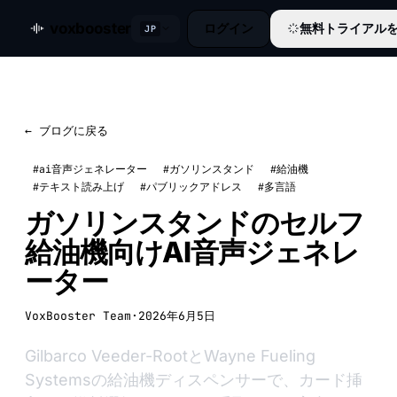
voxbooster
ログイン
無料トライアル
JP
← ブログに戻る
#ai音声ジェネレーター
#ガソリンスタンド
#給油機
#テキスト読み上げ
#パブリックアドレス
#多言語
ガソリンスタンドのセルフ
給油機向けAI音声ジェネレ
ーター
VoxBooster Team
·
2026年6月5日
Gilbarco Veeder-RootとWayne Fueling
Systemsの給油機ディスペンサーで、カード挿