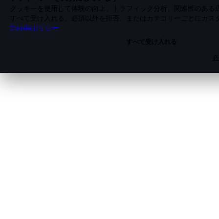
クッキーを使用して体験の向上、トラフィック分析、関連性のある
すべて受け入れる、必須以外を拒否、またはカテゴリーごとにカス
Cookieポリシー
すべて受け入れる
必