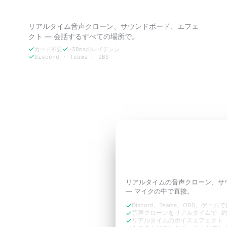
VoxBoosterを試す — 3日間無料。
リアルタイム音声クローン、サウンドボード、エフェ
クト — 会話するすべての場所で。
カード不要
~30msのレイテンシ
Discord · Teams · OBS
3日間無料で試す
3日間無料トライアル
通話に必要な
あなた
ように響かせよう。
リアルタイムの音声クローン、サ
— マイクの中で直接。
Discord、Teams、OBS、ゲーム
音声クローンをリアルタイムで · 約
リアルタイムのボイスエフェクト