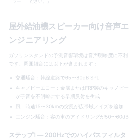
ラー
ださい。」
屋外給油機スピーカー向け音声エ
ンジニアリング
ガソリンスタンドの予測音響環境は音声明瞭度に不利
です。周囲雑音には以下が含まれます：
交通騒音：幹線道路で65〜80dB SPL
キャノピーエコー：金属またはFRP製のキャノピー
が子音を不明瞭にする早期反射を生成
風：時速15〜30kmの突風が広帯域ノイズを追加
エンジン騒音：客の車のアイドリングが50〜60dB
ステップ1 — 200Hzでのハイパスフィルタ