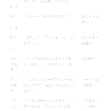
ート
またはいいえを押してくださ
案内
い。」
レシ
「レシートをお受け取りくださ
レシート印
ート
い。」
刷中
印刷
レシ
「ありがとうございました。お気
レシート不
ート
をつけて。」
要選択
なし
カー
「カードが承認されませんでし
承認拒否
ド拒
た。別のカードをお試しくださ
否
い。」
ポン
「このポンプは一時的にサービス
ハードウェ
プ故
停止中です。係員にお声がけくだ
ア故障
障
さい。」
ノズ
「ノズルが検出されません。ノズ
ノズルセン
ルエ
ルを掛け直してもう一度お試しく
サー故障