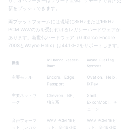
り、オペレーターはフリート全体にリモートで音声更
新をプッシュできます。
両プラットフォームには現場に8kHzまたは16kHz
PCM WAVのみを受け付けるレガシーハードウェアが
あります。新世代ハードウェア（Gilbarco Encore
700SとWayne Helix）は44.1kHzをサポートします。
Gilbarco Veeder-
Wayne Fueling
機能
Root
Systems
主要モデル
Encore、Edge、
Ovation、Helix、
Passport
iXPay
主要ネットワ
Chevron、BP、
Shell、
ーク
独立系
ExxonMobil、チ
ェーン
音声フォーマ
WAV PCM 16ビ
WAV PCM 16ビ
ット（レガシ
ット、8–16kHz
ット、8–16kHz