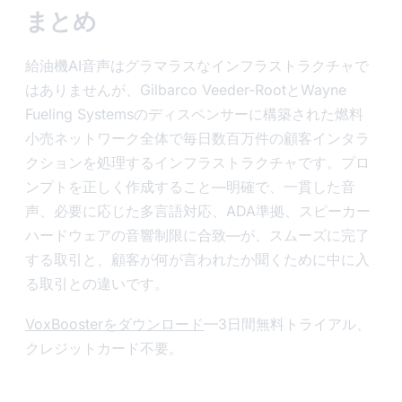
まとめ
給油機AI音声はグラマラスなインフラストラクチャで
はありませんが、Gilbarco Veeder-RootとWayne
Fueling Systemsのディスペンサーに構築された燃料
小売ネットワーク全体で毎日数百万件の顧客インタラ
クションを処理するインフラストラクチャです。プロ
ンプトを正しく作成すること—明確で、一貫した音
声、必要に応じた多言語対応、ADA準拠、スピーカー
ハードウェアの音響制限に合致—が、スムーズに完了
する取引と、顧客が何が言われたか聞くために中に入
る取引との違いです。
VoxBoosterをダウンロード
—3日間無料トライアル、
クレジットカード不要。