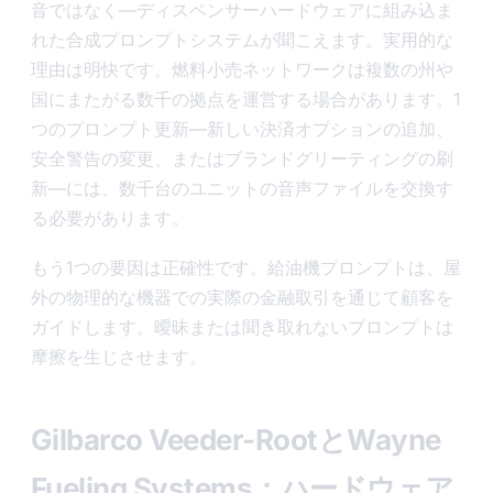
音ではなく—ディスペンサーハードウェアに組み込ま
れた合成プロンプトシステムが聞こえます。実用的な
理由は明快です。燃料小売ネットワークは複数の州や
国にまたがる数千の拠点を運営する場合があります。1
つのプロンプト更新—新しい決済オプションの追加、
安全警告の変更、またはブランドグリーティングの刷
新—には、数千台のユニットの音声ファイルを交換す
る必要があります。
もう1つの要因は正確性です。給油機プロンプトは、屋
外の物理的な機器での実際の金融取引を通じて顧客を
ガイドします。曖昧または聞き取れないプロンプトは
摩擦を生じさせます。
Gilbarco Veeder-RootとWayne
Fueling Systems：ハードウェア