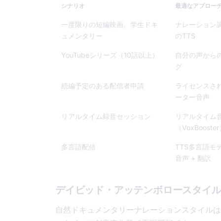
シナリオ
最適なアプロー
一度限りの短編映画、学生ドキ
ナレーション
ュメンタリー
のTTS
YouTubeシリーズ（10話以上）
自分の声から
グ
続編予定のある配信者申請
ライセンスさ
ーター音声
リアルタイム録音セッション
リアルタイム
（VoxBooste
多言語配信
TTS多言語モ
音声 + 翻訳
デイビッド・アッテンボロースタイ
自然ドキュメンタリーナレーションスタイルは