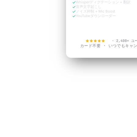
Whisperディクテーション + 翻訳
音声文字起こし
ノイズ抑制 + Mic Boost
YouTubeダウンローダー
今すぐ無料で試す
4.9
· 2,400+ 
カード不要 · いつでもキャ