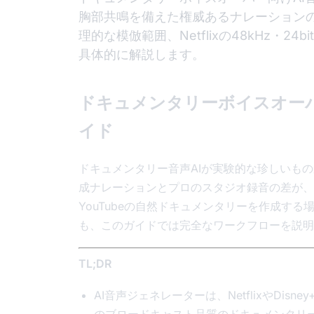
胸部共鳴を備えた権威あるナレーション
理的な模倣範囲、Netflixの48kHz・24
具体的に解説します。
ドキュメンタリーボイスオーバ
イド
ドキュメンタリー音声AIが実験的な珍しいも
成ナレーションとプロのスタジオ録音の差が、
YouTubeの自然ドキュメンタリーを作成す
も、このガイドでは完全なワークフローを説明
TL;DR
AI音声ジェネレーターは、NetflixやDisne
のブロードキャスト品質のドキュメンタリ