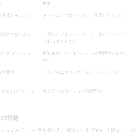
チ
理由
調整済みモデルで
トレーニングコストなし、素早い仕上がり
の音声クローニン
一貫したアイデンティティ、エピソードごと
のTTSコストなし
れたクローンナレ
所有資産、サードパーティの可用性に依存し
ない
音声変換
ライブモニタリング、レイテンシーゼロ
r）
デルまたはクローン
各言語でのネイティブ品質配信
ルの問題
スタイル
です — 落ち着いた、温かい、科学的に正確な。この