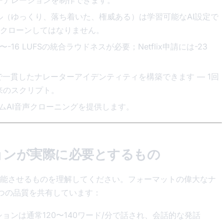
（ゆっくり、落ち着いた、権威ある）は学習可能なAI設定で
をクローンしてはなりません。
-16 LUFSの統合ラウドネスが必要；Netflix申請には-23
で一貫したナレーターアイデンティティを構築できます — 1回
来のスクリプト。
リアルタイムAI音声クローニングを提供します。
ョンが実際に必要とするもの
能させるものを理解してください。フォーマットの偉大なナ
つの品質を共有しています：
ョンは通常120〜140ワード/分で話され、会話的な発話