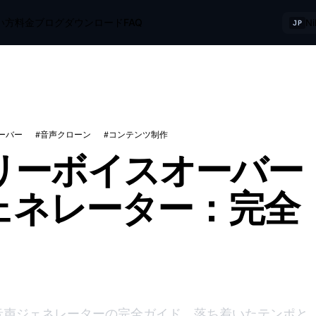
い方
料金
ブログ
ダウンロード
FAQ
N
JP
ーバー
#音声クローン
#コンテンツ制作
リーボイスオーバー
ェネレーター：完全
音声ジェネレーターの完全ガイド。落ち着いたテンポと