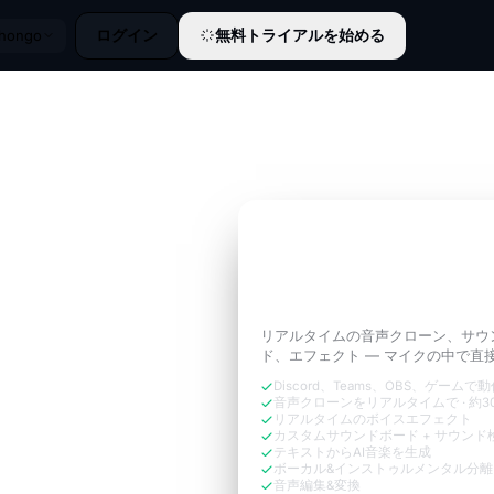
ログイン
無料トライアルを始める
ihongo
3日間無料トライアル
通話に必要な
あなたの
ョン
のように響かせ
リアルタイムの音声クローン、サウ
ド、エフェクト — マイクの中で直
Discord、Teams、OBS、ゲームで
音声クローンをリアルタイムで · 約30
リアルタイムのボイスエフェクト
カスタムサウンドボード + サウンド
テキストからAI音楽を生成
ボーカル&インストゥルメンタル分離
音声編集&変換