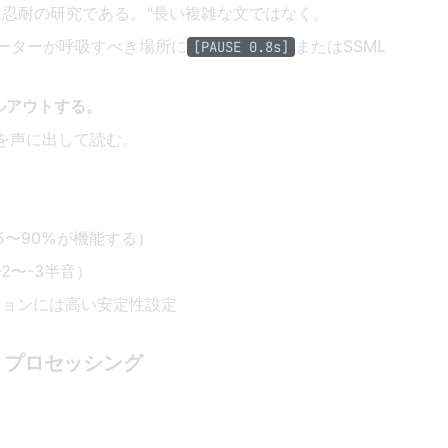
は忍耐の研究である。“長い複雑な文ではなく。
ーターが呼吸すべき場所に
またはSSML
[PAUSE 0.8s]
。
ルアウトする。
を声に出して読む。
85〜90%が機能する）
2〜-3半音）
ョンには高い安定性設定
ストプロセッシング