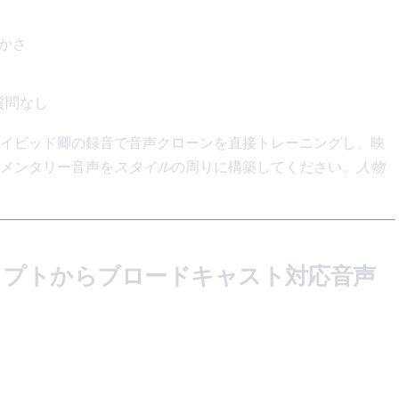
温かさ
質問なし
イビッド卿の録音で音声クローンを直接トレーニングし、映
メンタリー音声を
スタイル
の周りに構築してください。
人物
リプトからブロードキャスト対応音声