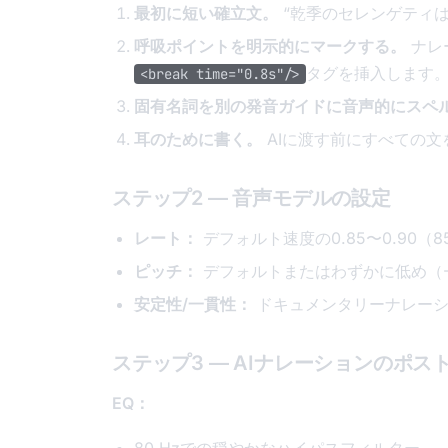
最初に短い確立文。
“乾季のセレンゲティ
呼吸ポイントを明示的にマークする。
ナレ
タグを挿入します
<break time="0.8s"/>
固有名詞を別の発音ガイドに音声的にスペ
耳のために書く。
AIに渡す前にすべての文
ステップ2 — 音声モデルの設定
レート：
デフォルト速度の0.85〜0.90（
ピッチ：
デフォルトまたはわずかに低め（-
安定性/一貫性：
ドキュメンタリーナレーシ
ステップ3 — AIナレーションのポ
EQ：
80 Hzでの穏やかなハイパスフィルター