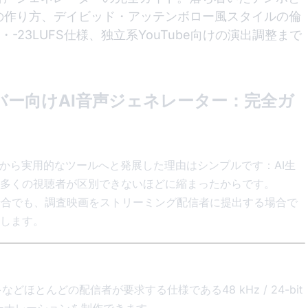
の作り方、デイビッド・アッテンボロー風スタイルの倫
bit・-23LUFS仕様、独立系YouTube向けの演出調整まで
ー向けAI音声ジェネレーター：完全ガ
のから実用的なツールへと発展した理由はシンプルです：AI生
多くの視聴者が区別できないほどに縮まったからです。
る場合でも、調査映画をストリーミング配信者に提出する場合で
します。
y+などほとんどの配信者が要求する仕様である48 kHz / 24-bit
ーナレーションを制作できます。