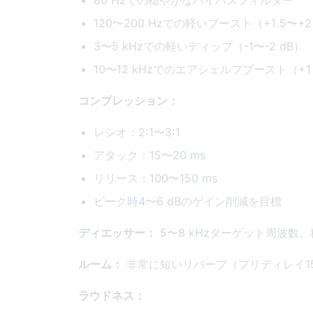
120〜200 Hzでの軽いブースト（+1.5〜
3〜5 kHzでの軽いディップ（-1〜-2 dB）
10〜12 kHzでのエアシェルフブースト（+1
コンプレッション：
レシオ：2:1〜3:1
アタック：15〜20 ms
リリース：100〜150 ms
ピーク時4〜6 dBのゲイン削減を目標
ディエッサー：
5〜8 kHzターゲット周波数、
ルーム：
非常に短いリバーブ（プリディレイ15 
ラウドネス：