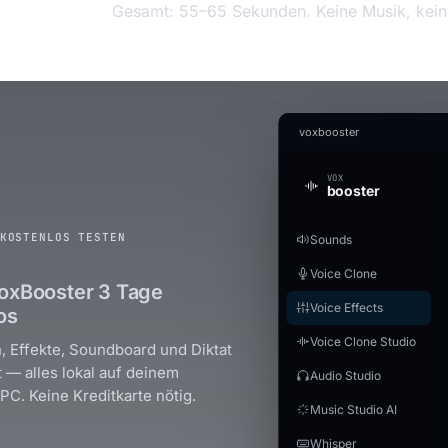
Gesamt: 55–65 Sekunden. Keine Musik, keine
voxbooster
VOX
booster
KOSTENLOS TESTEN
Sounds
Voice Clone
oxBooster 3 Tage
Voice Effects
os
Voice Clone Studio
, Effekte, Soundboard und Diktat
t — alles lokal auf deinem
Audio Studio
C. Keine Kreditkarte nötig.
Music Studio AI
Whisper