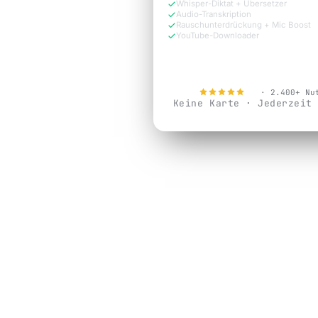
Whisper-Diktat + Übersetzer
Audio-Transkription
Rauschunterdrückung + Mic Boost
YouTube-Downloader
Jetzt kostenlos testen
4.9
· 2.400+ Nu
Keine Karte · Jederzeit