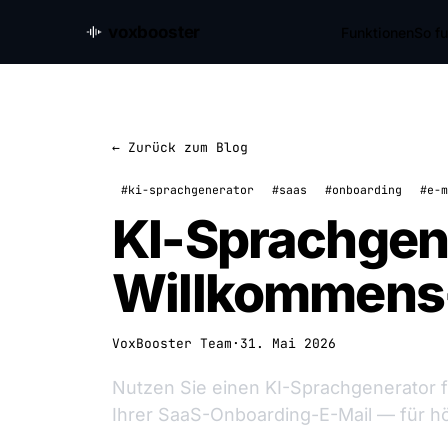
voxbooster
Funktionen
So fu
← Zurück zum Blog
#ki-sprachgenerator
#saas
#onboarding
#e-m
KI-Sprachgene
Willkommens
VoxBooster Team
·
31. Mai 2026
Nutzen Sie einen KI-Sprachgenerator 
Ihrer SaaS-Onboarding-E-Mail — für h