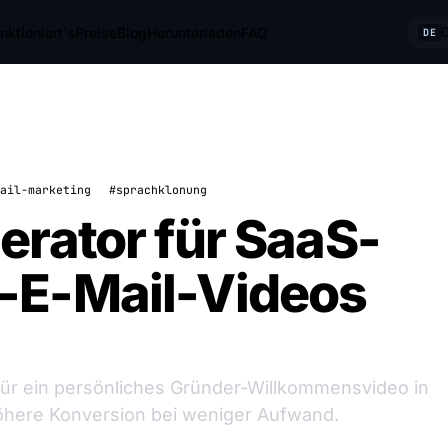
nktioniert's
Preise
Blog
Herunterladen
FAQ
DE
ail-marketing
#sprachklonung
rator für SaaS-
-E-Mail-Videos
für ein persönliches Gründer-Willkommensvideo in
öhere Konversion bei weniger Aufwand.