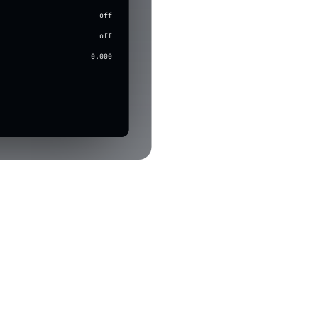
~8ms
off
On
Model 1
off
0.5s
0.000
High