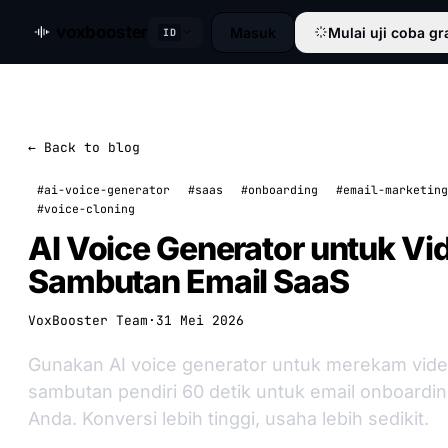
voxbooster
Masuk
Mulai uji coba gr
ID
← Back to blog
#ai-voice-generator
#saas
#onboarding
#email-marketing
#voice-cloning
AI Voice Generator untuk Vi
Sambutan Email SaaS
VoxBooster Team
·
31 Mei 2026
Gunakan AI voice generator untuk merekam vid
sambutan pendiri 60 detik untuk email onboardi
Anda. Konversi lebih tinggi, usaha lebih sedikit.