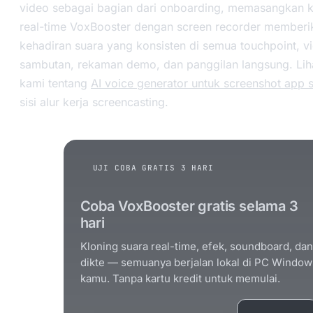
video sebagai bagian dari onboarding, memasangkan k
real-time VoxBooster dengan screen recorder member
kehadiran suara yang konsisten di semua touchpoint, v
sambutan, rekaman demo, dan panggilan langsung. Lih
kami tentang
AI voice generator untuk screenshot app s
sisi alur kerja screencasting.
UJI COBA GRATIS 3 HARI
Coba VoxBooster gratis selama 3
hari
Kloning suara real-time, efek, soundboard, dan
dikte — semuanya berjalan lokal di PC Window
kamu. Tanpa kartu kredit untuk memulai.