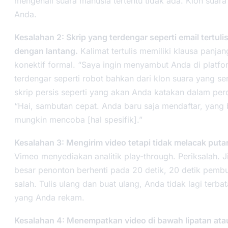
mengenali suara manusia tertentu tidak ada. Klon suar
Anda.
Kesalahan 2: Skrip yang terdengar seperti email tertuli
dengan lantang.
Kalimat tertulis memiliki klausa panja
konektif formal. “Saya ingin menyambut Anda di platfo
terdengar seperti robot bahkan dari klon suara yang se
skrip persis seperti yang akan Anda katakan dalam pe
“Hai, sambutan cepat. Anda baru saja mendaftar, yang 
mungkin mencoba [hal spesifik].”
Kesalahan 3: Mengirim video tetapi tidak melacak putar
Vimeo menyediakan analitik play-through. Periksalah. J
besar penonton berhenti pada 20 detik, 20 detik pem
salah. Tulis ulang dan buat ulang, Anda tidak lagi terb
yang Anda rekam.
Kesalahan 4: Menempatkan video di bawah lipatan ata