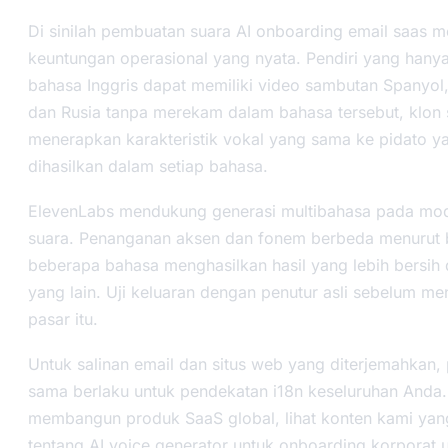
Di sinilah pembuatan suara AI onboarding email saas m
keuntungan operasional yang nyata. Pendiri yang hanya
bahasa Inggris dapat memiliki video sambutan Spanyol,
dan Rusia tanpa merekam dalam bahasa tersebut, klon 
menerapkan karakteristik vokal yang sama ke pidato y
dihasilkan dalam setiap bahasa.
ElevenLabs mendukung generasi multibahasa pada mod
suara. Penanganan aksen dan fonem berbeda menurut 
beberapa bahasa menghasilkan hasil yang lebih bersih
yang lain. Uji keluaran dengan penutur asli sebelum me
pasar itu.
Untuk salinan email dan situs web yang diterjemahkan, 
sama berlaku untuk pendekatan i18n keseluruhan Anda.
membangun produk SaaS global, lihat konten kami yang
tentang
AI voice generator untuk onboarding korporat
u