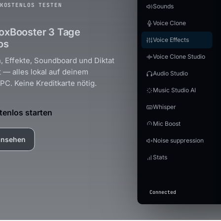
KOSTENLOS TESTEN
Sounds
Voice Clone
oxBooster 3 Tage
Voice Effects
os
Voice Clone Studio
, Effekte, Soundboard und Diktat
t — alles lokal auf deinem
Audio Studio
C. Keine Kreditkarte nötig.
Music Studio AI
Whisper
tenlos starten
Mic Boost
ansehen
Noise suppression
Stats
Connected