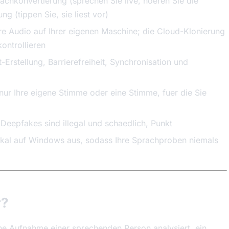
achkonvertierung (sprechen Sie live, hoeren Sie die
g (tippen Sie, sie liest vor)
re Audio auf Ihrer eigenen Maschine; die Cloud-Klonierung
kontrollieren
stellung, Barrierefreiheit, Synchronisation und
nur Ihre eigene Stimme oder eine Stimme, fuer die Sie
Deepfakes sind illegal und schaedlich, Punkt
okal auf Windows aus, sodass Ihre Sprachproben niemals
r?
ine Aufnahme einer sprechenden Person analysiert, ein