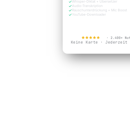
Whisper-Diktat + Übersetzer
Audio-Transkription
Rauschunterdrückung + Mic Boost
YouTube-Downloader
Jetzt kostenlos testen
4.9
· 2.400+ Nu
Keine Karte · Jederzeit