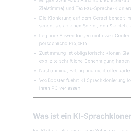
Es gibt zwei Hauptvarianten: Echtzeit-Spr
Zielstimme) und Text-zu-Sprache-Klonierun
Die Klonierung auf dem Geraet behaelt Ih
sendet sie an einen Server, den Sie nicht 
Legitime Anwendungen umfassen Content-Er
persoenliche Projekte
Zustimmung ist obligatorisch: Klonen Sie 
explizite schriftliche Genehmigung haben
Nachahming, Betrug und nicht offenbarte 
VoxBooster fuehrt KI-Sprachklonierung l
Ihren PC verlassen
Was ist ein KI-Sprachklone
Ein KI-Sprachkloner ist eine Software, die e