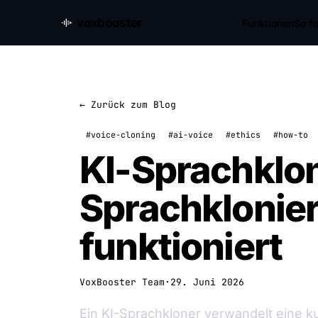
voxbooster
Funktionen
So fu
← Zurück zum Blog
#voice-cloning
#ai-voice
#ethics
#how-to
KI-Sprachklo
Sprachklonie
funktioniert
VoxBooster Team
·
29. Juni 2026
Ein KI-Sprachkloner verwandelt eine ku