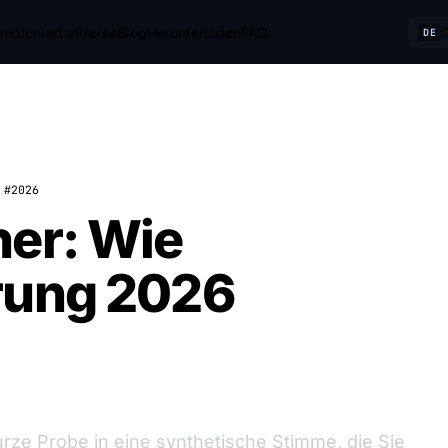
nktioniert's
Preise
Blog
Herunterladen
FAQ
DE
#2026
ner: Wie
rung 2026
rze Probe in eine synthetische Stimme, die Sie