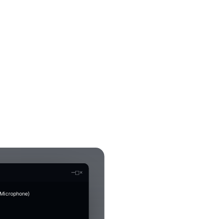
—
□
×
 Microphone)