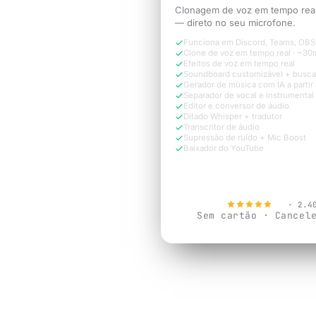
Clonagem de voz em tempo real
— direto no seu microfone.
Funciona em Discord, Teams, OBS
Clone de voz em tempo real · ~30
Efeitos de voz em tempo real
Soundboard customizável + busca
Gerador de música com IA a partir 
Separador de vocal e instrumental
Editor e conversor de áudio
Ditado Whisper + tradutor
Transcritor de áudio
Supressão de ruído + Mic Boost
Baixador do YouTube
Testar Grátis 
4.9
· 2.4
Sem cartão · Cancel