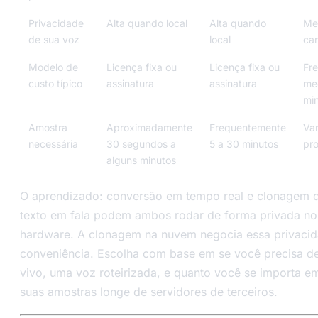
Privacidade
Alta quando local
Alta quando
Men
de sua voz
local
ca
Modelo de
Licença fixa ou
Licença fixa ou
Fr
custo típico
assinatura
assinatura
me
mi
Amostra
Aproximadamente
Frequentemente
Var
necessária
30 segundos a
5 a 30 minutos
pr
alguns minutos
O aprendizado: conversão em tempo real e clonagem d
texto em fala podem ambos rodar de forma privada no
hardware. A clonagem na nuvem negocia essa privaci
conveniência. Escolha com base em se você precisa d
vivo, uma voz roteirizada, e quanto você se importa e
suas amostras longe de servidores de terceiros.