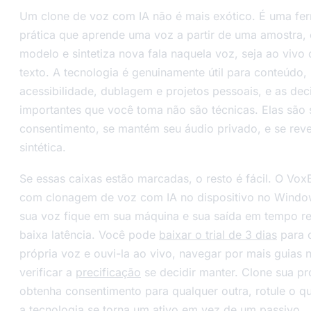
Um clone de voz com IA não é mais exótico. É uma fe
prática que aprende uma voz a partir de uma amostra, 
modelo e sintetiza nova fala naquela voz, seja ao vivo 
texto. A tecnologia é genuinamente útil para conteúdo,
acessibilidade, dublagem e projetos pessoais, e as dec
importantes que você toma não são técnicas. Elas são
consentimento, se mantém seu áudio privado, e se reve
sintética.
Se essas caixas estão marcadas, o resto é fácil. O VoxB
com clonagem de voz com IA no dispositivo no Windo
sua voz fique em sua máquina e sua saída em tempo re
baixa latência. Você pode
baixar o trial de 3 dias
para c
própria voz e ouvi-la ao vivo, navegar por mais guias
verificar a
precificação
se decidir manter. Clone sua pr
obtenha consentimento para qualquer outra, rotule o qu
a tecnologia se torna um ativo em vez de um passivo.