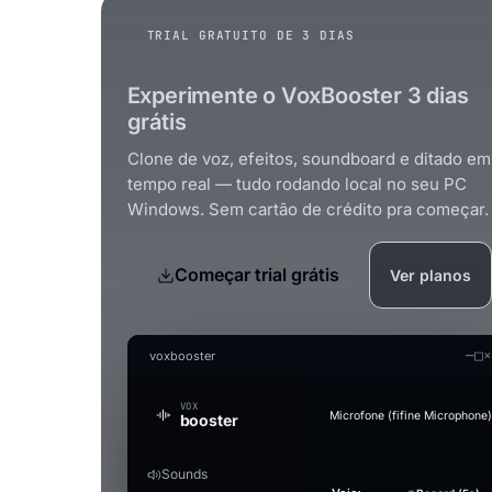
TRIAL GRATUITO DE 3 DIAS
Experimente o VoxBooster 3 dias
grátis
Clone de voz, efeitos, soundboard e ditado em
tempo real — tudo rodando local no seu PC
Windows. Sem cartão de crédito pra começar.
Começar trial grátis
Ver planos
—
□
×
voxbooster
VOX
Microfone (fifine Microphone)
booster
Sounds
Generate an audio file i
Audio Studio
Music Studio AI
Mic Boost
Voice
Strength
Overview