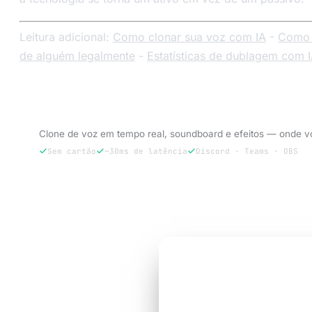
Leitura adicional:
Como clonar sua voz com IA
-
Como 
de alguém legalmente
-
Estatísticas de dublagem com 
Experimente o VoxBooster — 3 dias grátis.
Clone de voz em tempo real, soundboard e efeitos — onde vo
Sem cartão
~30ms de latência
Discord · Teams · OBS
Experimentar 3 dias grátis
TESTE GRÁTIS DE 3 DIAS
Soe como a
versão 
call precisa.