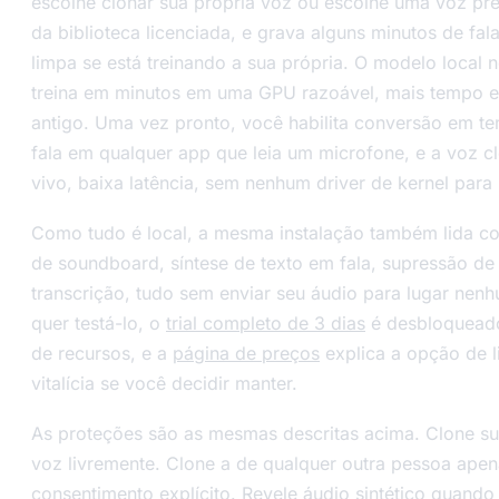
escolhe clonar sua própria voz ou escolhe uma voz pré
da biblioteca licenciada, e grava alguns minutos de fala
limpa se está treinando a sua própria. O modelo local n
treina em minutos em uma GPU razoável, mais tempo 
antigo. Uma vez pronto, você habilita conversão em te
fala em qualquer app que leia um microfone, e a voz c
vivo, baixa latência, sem nenhum driver de kernel para i
Como tudo é local, a mesma instalação também lida c
de soundboard, síntese de texto em fala, supressão de 
transcrição, tudo sem enviar seu áudio para lugar nen
quer testá-lo, o
trial completo de 3 dias
é desbloqueado
de recursos, e a
página de preços
explica a opção de l
vitalícia se você decidir manter.
As proteções são as mesmas descritas acima. Clone su
voz livremente. Clone a de qualquer outra pessoa ape
consentimento explícito. Revele áudio sintético quando 