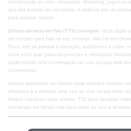
conversação ao vivo: chamadas, streaming, jogos ou 
que leia entrada de microfone. A latência tem de perm
para parecer natural.
Síntese de texto em fala (TTS) clonagem.
Você digita u
um modelo gera fala na voz clonada. Não há microfon
fluxo. Isto se adequa a narração, audiolivros e vídeo ro
onde você quer palavras precisas e retomadas ilimitad
pode manter uma conversação ao vivo porque está len
convertendo.
Ambos dependem da mesma base amostra-modelo-sínt
diferença é a entrada: uma voz ao vivo versus texto di
Muitos criadores usam ambos: TTS para narração rotei
conversão em tempo real para chats ao vivo e streams