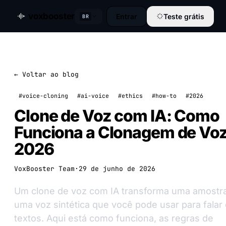
voxbooster
Entrar
Teste grátis
BR
← Voltar ao blog
#voice-cloning
#ai-voice
#ethics
#how-to
#2026
Clone de Voz com IA: Como
Funciona a Clonagem de Vo
2026
VoxBooster Team
·
29 de junho de 2026
Um clone de voz com IA transforma uma amostr
uma voz sintética que você pode usar para falar 
textos. Aqui está como funciona, as regras de