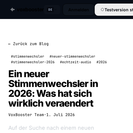
voxbooster
Anmelden
Testversion s
DE
← Zurück zum Blog
#stimmenwechsler
#neuer-stimmenwechsler
#stimmenwechsler-2026
#echtzeit-audio
#2026
Ein neuer
Stimmenwechsler in
2026: Was hat sich
wirklich veraendert
VoxBooster Team
·
1. Juli 2026
Auf der Suche nach einem neuen