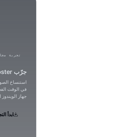
تجربة مجانية 
جرّب VoxBooster مجانًا لمدة 3 أيام
استنساخ الصوت
في الوقت الف
جهاز الويندوز 
ابدأ الت