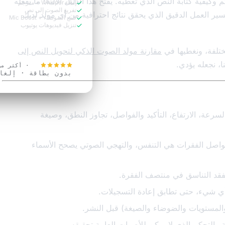
كم وكيفية كتابة النص الذي تعطيه. يفتح هذا الدليل الآلية: ما يفعله
إملاء Whisper + مترجم
تفريغ الصوت إلى نص
ير العمل الدقيق الذي يحقق نتائج احترافية من أي مولد لديك
قمع الضوضاء + Mic Boost
تنزيل فيديوهات يوتيوب
جرّب مجانًا ال
ختلفة، ونغطيها في
مقارنة مولد الصوت الذكي لتحويل النص إلى
، نجعله يؤدي.
4.9
· أكثر من 2,400 مست
بدون بطاقة · إلغا
رعة، الارتفاع، التأكيد والفواصل، تجاوز النطق، وصيغة
فواصل الفقرات هي التنفس، والتهجي الصوتي يصحح الأسماء
فقد التناسق في منتصف الفقرة.
ي شيء، حتى تطابق إعادة التسجيلات.
مستويات والضوضاء والصيغة) قبل النشر.
والتحكم الذي لا يمكن للأصوات العامة تحقيقه.