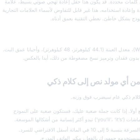
كلمات محددة. قد يكون هذا حقل إعادة تهجي صوتي بسيط، علامة
إعادة استخدامه. هذا غير قابل للتفاوض لأسماء العلامات التجارية
وذج بشكل خاطئ. نغطي التقنية بعمق أدناه.
قائمة منسدلة هذه تقرر نوع ملفك (WAV, MP3, AAC)، معدل العينة (44.1 كيلوهرتز، 48 كيلوهرتز)، وأحيانا عمق البت.
 بدون فقدان وترميز نسخ مضغوطة من ذلك، أبدا بالعكس.
 من أي مولد نص إلى كلام ذكي
د كلام ذكي عام سيضرب فوق وزنه.
ولا. إذا كانت جملة صعبة عليك، فستكون صعبة على النموذج
شكالها الموسعة.
اختر الصوت، ثم ضع السرعة بنسبة 5 إلى 10 في المائة أسفل الافتراضي للسرد.
سيستخدمه جمهورك بالفعل، مكبر الهاتف المدرج.