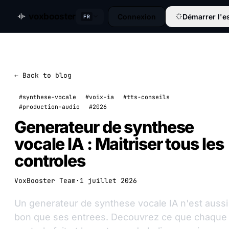
voxbooster
Connexion
Démarrer l'es
FR
← Back to blog
#synthese-vocale
#voix-ia
#tts-conseils
#production-audio
#2026
Generateur de synthese
vocale IA : Maitriser tous les
controles
VoxBooster Team
·
1 juillet 2026
Un generateur de synthese vocale IA n'est aussi
bon que ses entrees. Decouvrez ce que chaque