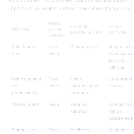
Voici comment les controles courants se classent par
impact sur un resultat professionnel et ou chacun aide.
Impact
Quand ca
Erreur
Controle
sur la
importe le plus
courante
qualite
Selecteur de
Tres
Chaque projet
Ne pas faire
voix
eleve
l’audition sur
les mots
difficiles
Remplacement
Tres
Noms,
Le sauter et
de
eleve
marques, mots
esperer
prononciation
etrangers
Vitesse (debit)
Eleve
Tutoriels,
Corriger tout
narration
tempo
globalement
Emphasis et
Eleve
Publicites,
Ne jamais le