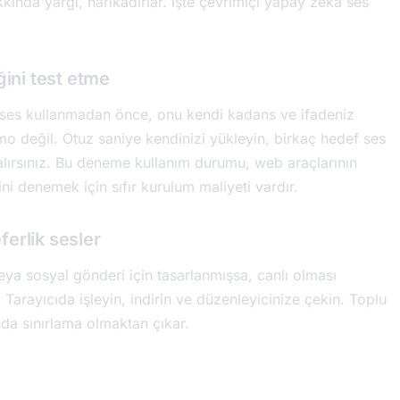
akkında yargı, harikadırlar. İşte çevrimiçi yapay zeka ses
ğini test etme
bir ses kullanmadan önce, onu kendi kadans ve ifadeniz
mo değil. Otuz saniye kendinizi yükleyin, birkaç hedef ses
e alırsınız. Bu deneme kullanım durumu, web araçlarının
ini denemek için sıfır kurulum maliyeti vardır.
erlik sesler
a sosyal gönderi için tasarlanmışsa, canlı olması
Tarayıcıda işleyin, indirin ve düzenleyicinize çekin. Toplu
nda sınırlama olmaktan çıkar.