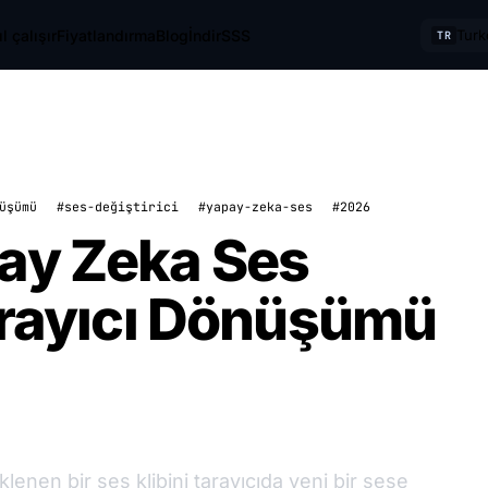
l çalışır
Fiyatlandırma
Blog
İndir
SSS
Turk
TR
üşümü
#ses-değiştirici
#yapay-zeka-ses
#2026
ay Zeka Ses
Tarayıcı Dönüşümü
lenen bir ses klibini tarayıcıda yeni bir sese