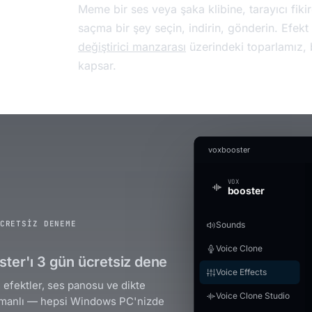
Meme bir ses veya şaka klibine, tarayıcı fikird
saçma bir şey seçin, indirin, gönderin. Efekt
değiştirici manzarası
üzerindeki toparlamız, b
kapsar.
voxbooster
VOX
booster
CRETSIZ DENEME
Sounds
Voice Clone
ter'ı 3 gün ücretsiz dene
Voice Effects
 efektler, ses panosu ve dikte
Voice Clone Studio
manlı — hepsi Windows PC'nizde