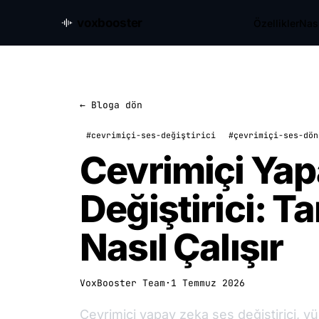
voxbooster
Özellikler
Nası
← Bloga dön
#cevrimiçi-ses-değiştirici
#çevrimiçi-ses-dön
Cevrimiçi Yap
Değiştirici: 
Nasıl Çalışır
VoxBooster Team
·
1 Temmuz 2026
Cevrimiçi yapay zeka ses değiştirici, yük