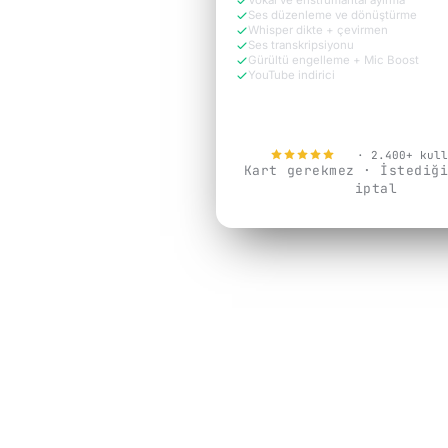
Vokal ve enstrümantal ayırma
Ses düzenleme ve dönüştürme
Whisper dikte + çevirmen
Ses transkripsiyonu
Gürültü engelleme + Mic Boost
YouTube indirici
Şimdi ücretsiz dene
4.9
· 2.400+ kull
Kart gerekmez · İstediğ
iptal