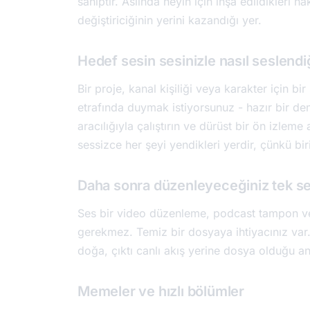
sahiptir. Aslında neyin için inşa edildikleri h
değiştiriciğinin yerini kazandığı yer.
Hedef sesin sesinizle nasıl seslendi
Bir proje, kanal kişiliği veya karakter için 
etrafında duymak istiyorsunuz - hazır bir de
aracılığıyla çalıştırın ve dürüst bir ön izlem
sessizce her şeyi yendikleri yerdir, çünkü bir
Daha sonra düzenleyeceğiniz tek sef
Ses bir video düzenleme, podcast tampon vey
gerekmez. Temiz bir dosyaya ihtiyacınız var. 
doğa, çıktı canlı akış yerine dosya olduğu a
Memeler ve hızlı bölümler