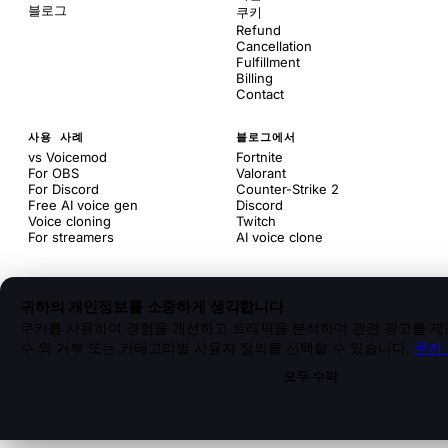
블로그
쿠키
Refund
Cancellation
Fulfillment
Billing
Contact
사용 사례
블로그에서
vs Voicemod
Fortnite
For OBS
Valorant
For Discord
Counter-Strike 2
Free AI voice gen
Discord
Voice cloning
Twitch
For streamers
AI voice clone
귀하의 개인정보를 소중하게 생각합니다
쿠키를 사용하여 경험을 개선하고 트래픽을 분석하며 관련 광고를 제공
수 외 거부 또는 카테고리별 사용자 정의를 선택할 수 있습니다.
쿠키
모두 수락