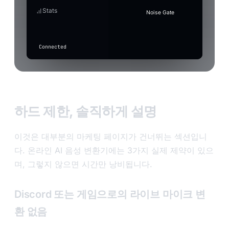
unchanged
Latency
waveform to select.
2
Apply with effect active
drum-
Stats
Press
(only basic
record-scratch
⋮⋮
Noise Gate
roll.wav
When on, gain/auto-level also apply while a voice eff
F7
suppression
Quality
active.
applies if
in
drum-roll
⋮⋮
toggled
any
above).
app
Connected
to
transcribe
Input
level
하드 제한, 솔직하게 설명
이것은 대부분의 마케팅 페이지가 건너뛰는 섹션입니
다. 온라인 AI 음성 변환기에는 3가지 실제 제약이 있으
며, 그렇지 않으면 시간만 낭비됩니다.
Discord 또는 게임으로의 라이브 마이크 변
환 없음