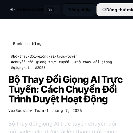
voxbooster
Đăng nhập
Dùng thử mi
VN
← Back to blog
#bộ-thay-đổi-giọng-ai-trực-tuyến
#chuyển-đổi-giọng-trực-tuyến
#bộ-thay-đổi-giọng
#giọng-ai
#2026
Bộ Thay Đổi Giọng AI Trực
Tuyến: Cách Chuyển Đổi
Trình Duyệt Hoạt Động
VoxBooster Team
·
1 tháng 7, 2026
Bộ thay đổi giọng AI trực tuyến chuyển đổi
một video clip được tải lên thành một giọng