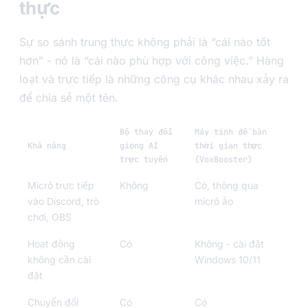
thực
Sự so sánh trung thực không phải là “cái nào tốt
hơn” - nó là “cái nào phù hợp với công việc.” Hàng
loạt và trực tiếp là những công cụ khác nhau xảy ra
để chia sẻ một tên.
Bộ thay đổi
Máy tính để bàn
Khả năng
giọng AI
thời gian thực
trực tuyến
(VoxBooster)
Micrô trực tiếp
Không
Có, thông qua
vào Discord, trò
micrô ảo
chơi, OBS
Hoạt động
Có
Không - cài đặt
không cần cài
Windows 10/11
đặt
Chuyển đổi
Có
Có