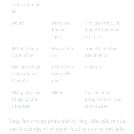
video clip một
lần
Độ trễ
Hàng loạt
Thời gian thực, đủ
khứ hồi
thấp để cảm thấy
(giây+)
trực tiếp
Nơi âm thanh
Máy chủ từ
Trên PC của bạn,
được xử lý
xa
trên thiết bị
Giới hạn độ dài
Phổ biến ở
Không ai
video clip và
tầng miễn
hàng đợi
phí
Giọng mục tiêu
Hiếm
Có, sao chép
từ giọng của
giọng AI được đào
riêng bạn
tạo trên bạn
Bảng làm cho sự phân chia rõ ràng. Nếu đầu ra của
bạn là một tệp, trình duyệt là công cụ nhẹ hơn. Nếu