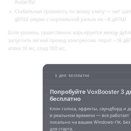
Audacity)
Стабильная громкость по всему клипу — нет шё
дБПШ рядом с нормальной речью на −6 дБПШ
Если уровень существенно варьируется между дубл
запустите лёгкий проход компрессии: порог −18 дБ
атака 10 мс, спад 150 мс.
3 ДНЯ БЕСПЛАТНО
Попробуйте VoxBooster 3 д
бесплатно
Клон голоса, эффекты, саундборд и д
в реальном времени — всё работает
локально на вашем Windows-ПК. Без
для старта.