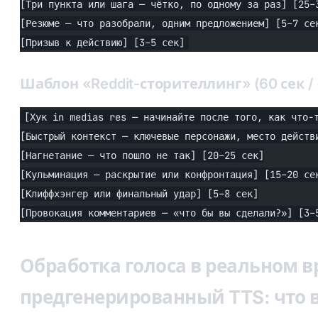
[Три пункта или шага — чётко, по одному за раз] [25–
[Резюме — что разобрали, одним предложением] [5–7 се
[Призыв к действию] [3–5 сек]
Шаблон «Reddit-сторителлинг» (60 сек / 
[Хук in medias res — начинайте после того, как что-
[Быстрый контекст — ключевые персонажи, место действ
[Нагнетание — что пошло не так] [20–25 сек]
[Кульминация — раскрытие или конфронтация] [15–20 се
[Клиффхэнгер или финальный удар] [5–8 сек]
[Провокация комментариев — «что бы вы сделали?»] [3–
Обработка голоса в реальном в
предгенерированный TTS: что 