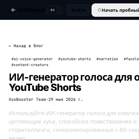
voxbooster
Войти
Начать пробны
RU
← Назад в блог
#ai-voice-generator
#youtube-shorts
#narration
#facele
#content-creators
ИИ-генератор голоса для 
YouTube Shorts
VoxBooster Team
·
29 мая 2026 г.
Используйте ИИ-генератор голоса для озвучк
цепляющие хуки, спокойное повествование и г
сторителлинга, синхронизированные с 60-се
видео.