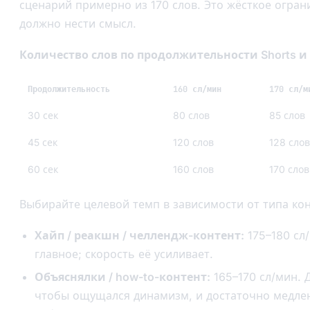
сценарий примерно из 170 слов. Это жёсткое огран
должно нести смысл.
Количество слов по продолжительности Shorts и
Продолжительность
160 сл/мин
170 сл/м
30 сек
80 слов
85 слов
45 сек
120 слов
128 слов
60 сек
160 слов
170 слов
Выбирайте целевой темп в зависимости от типа кон
Хайп / реакшн / челлендж-контент:
175–180 сл
главное; скорость её усиливает.
Объяснялки / how-to-контент:
165–170 сл/мин. 
чтобы ощущался динамизм, и достаточно медлен