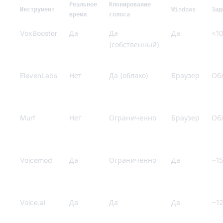
Реальное
Клонирование
Инструмент
Windows
Зад
время
голоса
VoxBooster
Да
Да
Да
<10
(собственный)
ElevenLabs
Нет
Да (облако)
Браузер
Об
Murf
Нет
Ограниченно
Браузер
Об
Voicemod
Да
Ограниченно
Да
~15
Voice.ai
Да
Да
Да
~12